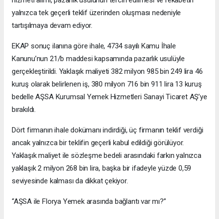
hizmeti alımı, pazarlık usulünün tercih edilmesi ve rekabetin
yalnızca tek geçerli teklif üzerinden oluşması nedeniyle
tartışılmaya devam ediyor.
EKAP sonuç ilanına göre ihale, 4734 sayılı Kamu İhale
Kanunu’nun 21/b maddesi kapsamında pazarlık usulüyle
gerçekleştirildi. Yaklaşık maliyeti 382 milyon 985 bin 249 lira 46
kuruş olarak belirlenen iş, 380 milyon 716 bin 911 lira 13 kuruş
bedelle AŞSA Kurumsal Yemek Hizmetleri Sanayi Ticaret AŞ’ye
bırakıldı.
Dört firmanın ihale dokümanı indirdiği, üç firmanın teklif verdiği
ancak yalnızca bir teklifin geçerli kabul edildiği görülüyor.
Yaklaşık maliyet ile sözleşme bedeli arasındaki farkın yalnızca
yaklaşık 2 milyon 268 bin lira, başka bir ifadeyle yüzde 0,59
seviyesinde kalması da dikkat çekiyor.
“AŞSA ile Florya Yemek arasında bağlantı var mı?”