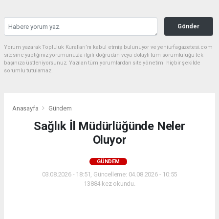
Gönder
Yorum yazarak Topluluk Kuralları’nı kabul etmiş bulunuyor ve yeniurfagazetesi.com
sitesine yaptığınız yorumunuzla ilgili doğrudan veya dolaylı tüm sorumluluğu tek
başınıza üstleniyorsunuz. Yazılan tüm yorumlardan site yönetimi hiçbir şekilde
sorumlu tutulamaz.
Anasayfa
Gündem
Sağlık İl Müdürlüğünde Neler
Oluyor
GÜNDEM
03.08.2026 - 18:51, Güncelleme: 04.08.2026 - 10:55
13884 kez okundu.