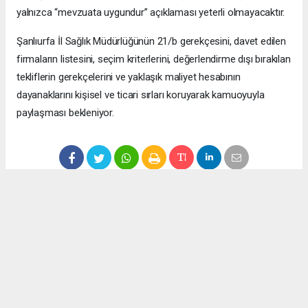
yalnızca “mevzuata uygundur” açıklaması yeterli olmayacaktır.
Şanlıurfa İl Sağlık Müdürlüğünün 21/b gerekçesini, davet edilen
firmaların listesini, seçim kriterlerini, değerlendirme dışı bırakılan
tekliflerin gerekçelerini ve yaklaşık maliyet hesabının
dayanaklarını kişisel ve ticari sırları koruyarak kamuoyuyla
paylaşması bekleniyor.
Anadolu Ajansı (AA), İhlas Haber Ajansı (İHA), Demirören
Haber Ajansı (DHA) ve diğer ajanslar tarafından eklenen tüm
haberler, sitemizin editörlerinin müdahalesi olmadan ajans
kanallarından çekilmektedir. Bu haberlerde yer alan hukuki
muhataplar haberi geçen ajanslar olup sitemizin hiç bir
editörü sorumlu tutulamaz...