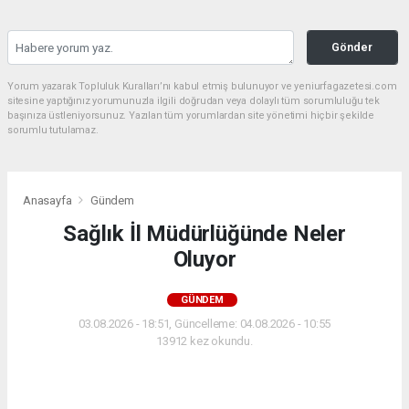
Gönder
Yorum yazarak Topluluk Kuralları’nı kabul etmiş bulunuyor ve yeniurfagazetesi.com
sitesine yaptığınız yorumunuzla ilgili doğrudan veya dolaylı tüm sorumluluğu tek
başınıza üstleniyorsunuz. Yazılan tüm yorumlardan site yönetimi hiçbir şekilde
sorumlu tutulamaz.
Anasayfa
Gündem
Sağlık İl Müdürlüğünde Neler
Oluyor
GÜNDEM
03.08.2026 - 18:51, Güncelleme: 04.08.2026 - 10:55
13912 kez okundu.