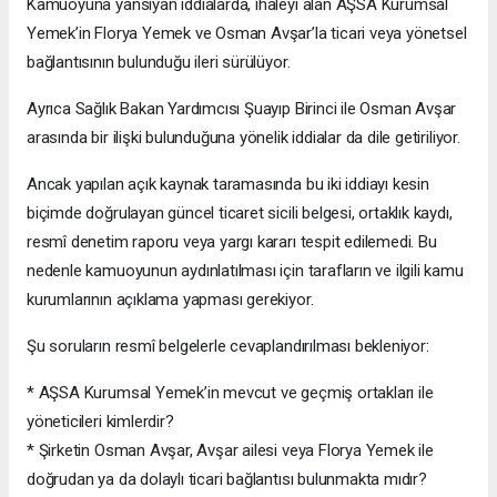
Kamuoyuna yansıyan iddialarda, ihaleyi alan AŞSA Kurumsal
Yemek’in Florya Yemek ve Osman Avşar’la ticari veya yönetsel
bağlantısının bulunduğu ileri sürülüyor.
Ayrıca Sağlık Bakan Yardımcısı Şuayıp Birinci ile Osman Avşar
arasında bir ilişki bulunduğuna yönelik iddialar da dile getiriliyor.
Ancak yapılan açık kaynak taramasında bu iki iddiayı kesin
biçimde doğrulayan güncel ticaret sicili belgesi, ortaklık kaydı,
resmî denetim raporu veya yargı kararı tespit edilemedi. Bu
nedenle kamuoyunun aydınlatılması için tarafların ve ilgili kamu
kurumlarının açıklama yapması gerekiyor.
Şu soruların resmî belgelerle cevaplandırılması bekleniyor:
* AŞSA Kurumsal Yemek’in mevcut ve geçmiş ortakları ile
yöneticileri kimlerdir?
* Şirketin Osman Avşar, Avşar ailesi veya Florya Yemek ile
doğrudan ya da dolaylı ticari bağlantısı bulunmakta mıdır?