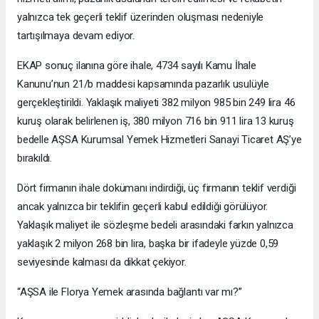
yalnızca tek geçerli teklif üzerinden oluşması nedeniyle
tartışılmaya devam ediyor.
EKAP sonuç ilanına göre ihale, 4734 sayılı Kamu İhale
Kanunu’nun 21/b maddesi kapsamında pazarlık usulüyle
gerçekleştirildi. Yaklaşık maliyeti 382 milyon 985 bin 249 lira 46
kuruş olarak belirlenen iş, 380 milyon 716 bin 911 lira 13 kuruş
bedelle AŞSA Kurumsal Yemek Hizmetleri Sanayi Ticaret AŞ’ye
bırakıldı.
Dört firmanın ihale dokümanı indirdiği, üç firmanın teklif verdiği
ancak yalnızca bir teklifin geçerli kabul edildiği görülüyor.
Yaklaşık maliyet ile sözleşme bedeli arasındaki farkın yalnızca
yaklaşık 2 milyon 268 bin lira, başka bir ifadeyle yüzde 0,59
seviyesinde kalması da dikkat çekiyor.
“AŞSA ile Florya Yemek arasında bağlantı var mı?”