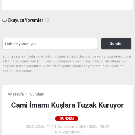
Okuyucu Yorumları
(0)
Gönder
Yorum yazarak Topluluk Kuralları’nı kabul etmiş bulunuyor ve yeniurfagazetesi.com
sitesine yaptığınız yorumunuzla ilgili doğrudan veya dolaylı tüm sorumluluğu tek
başınıza üstleniyorsunuz. Yazılan tüm yorumlardan site yönetimi hiçbir şekilde
sorumlu tutulamaz.
Anasayfa
Gündem
Cami İmamı Kuşlara Tuzak Kuruyor
GÜNDEM
28.07.2026 - 11:14, Güncelleme: 28.07.2026 - 12:09
30675 kez okundu.