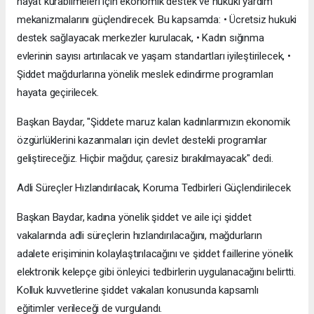
hayat kurabilmeleri için ekonomik destek ve hukuki yardım
mekanizmalarını güçlendirecek. Bu kapsamda: • Ücretsiz hukuki
destek sağlayacak merkezler kurulacak, • Kadın sığınma
evlerinin sayısı artırılacak ve yaşam standartları iyileştirilecek, •
Şiddet mağdurlarına yönelik meslek edindirme programları
hayata geçirilecek.
Başkan Baydar, "Şiddete maruz kalan kadınlarımızın ekonomik
özgürlüklerini kazanmaları için devlet destekli programlar
geliştireceğiz. Hiçbir mağdur, çaresiz bırakılmayacak" dedi.
Adli Süreçler Hızlandırılacak, Koruma Tedbirleri Güçlendirilecek
Başkan Baydar, kadına yönelik şiddet ve aile içi şiddet
vakalarında adli süreçlerin hızlandırılacağını, mağdurların
adalete erişiminin kolaylaştırılacağını ve şiddet faillerine yönelik
elektronik kelepçe gibi önleyici tedbirlerin uygulanacağını belirtti.
Kolluk kuvvetlerine şiddet vakaları konusunda kapsamlı
eğitimler verileceği de vurgulandı.