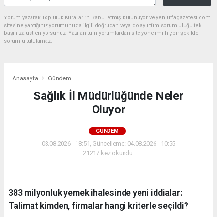
Yorum yazarak Topluluk Kuralları’nı kabul etmiş bulunuyor ve yeniurfagazetesi.com
sitesine yaptığınız yorumunuzla ilgili doğrudan veya dolaylı tüm sorumluluğu tek
başınıza üstleniyorsunuz. Yazılan tüm yorumlardan site yönetimi hiçbir şekilde
sorumlu tutulamaz.
Anasayfa
Gündem
Sağlık İl Müdürlüğünde Neler
Oluyor
GÜNDEM
03.08.2026 - 18:51, Güncelleme: 04.08.2026 - 10:55
21217 kez okundu.
383 milyonluk yemek ihalesinde yeni iddialar:
Talimat kimden, firmalar hangi kriterle seçildi?