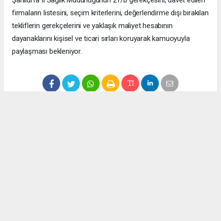
firmaların listesini, seçim kriterlerini, değerlendirme dışı bırakılan
tekliflerin gerekçelerini ve yaklaşık maliyet hesabının
dayanaklarını kişisel ve ticari sırları koruyarak kamuoyuyla
paylaşması bekleniyor.
Anadolu Ajansı (AA), İhlas Haber Ajansı (İHA), Demirören
Haber Ajansı (DHA) ve diğer ajanslar tarafından eklenen tüm
haberler, sitemizin editörlerinin müdahalesi olmadan ajans
kanallarından çekilmektedir. Bu haberlerde yer alan hukuki
muhataplar haberi geçen ajanslar olup sitemizin hiç bir
editörü sorumlu tutulamaz...