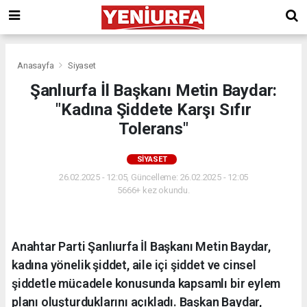
Anasayfa
Siyaset
Şanlıurfa İl Başkanı Metin Baydar:
"Kadına Şiddete Karşı Sıfır
Tolerans"
SIYASET
26.02.2025 - 12:05, Güncelleme: 26.02.2025 - 12:05
5666+ kez okundu.
Anahtar Parti Şanlıurfa İl Başkanı Metin Baydar,
kadına yönelik şiddet, aile içi şiddet ve cinsel
şiddetle mücadele konusunda kapsamlı bir eylem
planı oluşturduklarını açıkladı. Başkan Baydar,