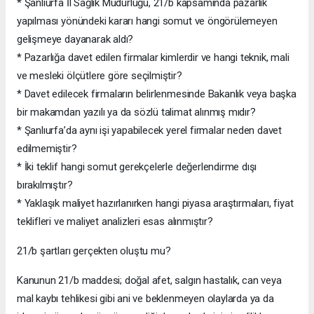
* Şanlıurfa İl Sağlık Müdürlüğü, 21/b kapsamında pazarlık
yapılması yönündeki kararı hangi somut ve öngörülemeyen
gelişmeye dayanarak aldı?
* Pazarlığa davet edilen firmalar kimlerdir ve hangi teknik, mali
ve mesleki ölçütlere göre seçilmiştir?
* Davet edilecek firmaların belirlenmesinde Bakanlık veya başka
bir makamdan yazılı ya da sözlü talimat alınmış mıdır?
* Şanlıurfa’da aynı işi yapabilecek yerel firmalar neden davet
edilmemiştir?
* İki teklif hangi somut gerekçelerle değerlendirme dışı
bırakılmıştır?
* Yaklaşık maliyet hazırlanırken hangi piyasa araştırmaları, fiyat
teklifleri ve maliyet analizleri esas alınmıştır?
21/b şartları gerçekten oluştu mu?
Kanunun 21/b maddesi; doğal afet, salgın hastalık, can veya
mal kaybı tehlikesi gibi ani ve beklenmeyen olaylarda ya da