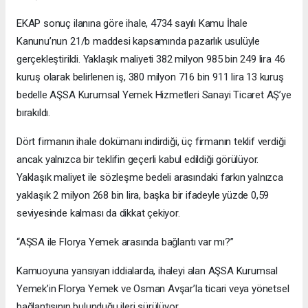
EKAP sonuç ilanına göre ihale, 4734 sayılı Kamu İhale
Kanunu’nun 21/b maddesi kapsamında pazarlık usulüyle
gerçekleştirildi. Yaklaşık maliyeti 382 milyon 985 bin 249 lira 46
kuruş olarak belirlenen iş, 380 milyon 716 bin 911 lira 13 kuruş
bedelle AŞSA Kurumsal Yemek Hizmetleri Sanayi Ticaret AŞ’ye
bırakıldı.
Dört firmanın ihale dokümanı indirdiği, üç firmanın teklif verdiği
ancak yalnızca bir teklifin geçerli kabul edildiği görülüyor.
Yaklaşık maliyet ile sözleşme bedeli arasındaki farkın yalnızca
yaklaşık 2 milyon 268 bin lira, başka bir ifadeyle yüzde 0,59
seviyesinde kalması da dikkat çekiyor.
“AŞSA ile Florya Yemek arasında bağlantı var mı?”
Kamuoyuna yansıyan iddialarda, ihaleyi alan AŞSA Kurumsal
Yemek’in Florya Yemek ve Osman Avşar’la ticari veya yönetsel
bağlantısının bulunduğu ileri sürülüyor.