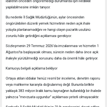
idarenin önceden öngöremediği durumlarda işin ivedilikle
yapılabilmesine imkân tanıyor.
Bu nedenle İl Sağlık Müdürlüğünün, aylar öncesinden
öngörülebilen düzenli yemek hizmetinin neden açık ihale
yoluyla planlanamadığını ve hangi olayın pazarlık usulünü
zorunlu hâle getirdiğini açıklaması gerekiyor.
Sözleşmenin 29 Temmuz 2026’da imzalanması ve hizmetin 1
Ağustos’ta başlayacak olması, sürecin neden daha önce açık
ihaleyle yürütülmediği sorusunu daha da önemli hâle getiriyor.
Kamuoyu belgeli açıklama bekliyor
Ortaya atılan iddialar henüz resmî bir inceleme, denetim raporu
veya mahkeme kararıyla doğrulanmış değil. Bununla birlikte
yaklaşık 383 milyon liralık kamu kaynağının kullanıldığı bir ihalede
yalnızca “mevzuata uygundur” açıklaması yeterli olmayacaktır.
Şanlıurfa İl Sağlık Müdürlüğünün 21/b gerekçesini, davet edilen