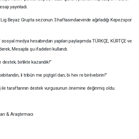
sajı yayınladı.
2. Lig Beyaz Grupta sezonun 3.haftasındaevinde ağırladığı Kepezspor
mî sosyal medya hesabından yapılan paylaşımda TÜRKÇE, KÜRTÇE ve
erek, Mesajda şu ifadeleri kullandı.
destek, birlikte kazandık!”
itandin, li tribûn me piştgirî dan, bi hev re birêvebirin!”
j ile taraftarının destek vurgusunun önemine değinmiş oldu.
rı & Araştırmacı