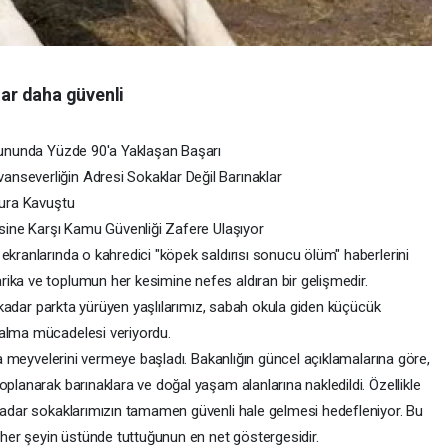
ar daha güvenli
orununda Yüzde 90'a Yaklaşan Başarı
nseverliğin Adresi Sokaklar Değil Barınaklar
zura Kavuştu
isine Karşı Kamu Güvenliği Zafere Ulaşıyor
ekranlarında o kahredici "köpek saldırısı sonucu ölüm" haberlerini
ika ve toplumun her kesimine nefes aldıran bir gelişmedir.
ne kadar parkta yürüyen yaşlılarımız, sabah okula giden küçücük
kalma mücadelesi veriyordu.
şma meyvelerini vermeye başladı. Bakanlığın güncel açıklamalarına göre,
oplanarak barınaklara ve doğal yaşam alanlarına nakledildi. Özellikle
 kadar sokaklarımızın tamamen güvenli hale gelmesi hedefleniyor. Bu
i her şeyin üstünde tuttuğunun en net göstergesidir.