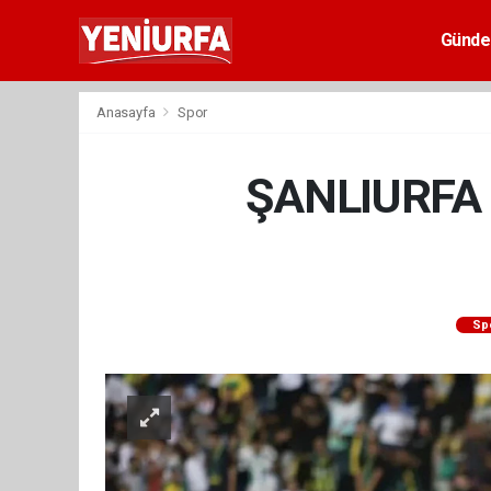
Günd
Anasayfa
Spor
ŞANLIURFA
Sp