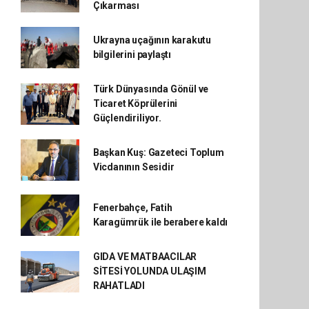
Çıkarması
Ukrayna uçağının karakutu
bilgilerini paylaştı
Türk Dünyasında Gönül ve
Ticaret Köprülerini
Güçlendiriliyor.
Başkan Kuş: Gazeteci Toplum
Vicdanının Sesidir
Fenerbahçe, Fatih
Karagümrük ile berabere kaldı
GIDA VE MATBAACILAR
SİTESİ YOLUNDA ULAŞIM
RAHATLADI