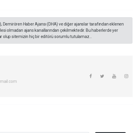
), Demirören Haber Ajansı (DHA) ve diğer ajanslar tarafından eklenen
lesi olmadan ajans kanallarından çekilmektedir. Bu haberlerde yer
 olup sitemizin hiç bir editörü sorumlu tutulamaz...
tmail.com