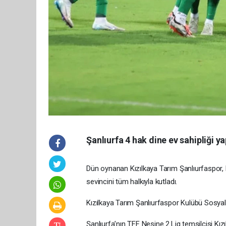
Şanlıurfa 4 hak dine ev sahipliği y
Dün oynanan Kızılkaya Tarım Şanlıurfaspor,
sevincini tüm halkıyla kutladı.
Kızılkaya Tarım Şanlıurfaspor Kulübü Sosya
Şanlıurfa’nın TFF Nesine 2.Lig temsilcisi K