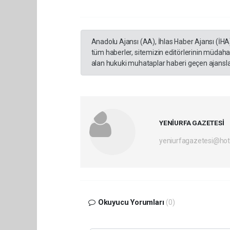
Anadolu Ajansı (AA), İhlas Haber Ajansı (İHA
tüm haberler, sitemizin editörlerinin müdaha
alan hukuki muhataplar haberi geçen ajanslar
YENİURFA GAZETESİ
yeniurfagazetesi@ho
Okuyucu Yorumları
(0)