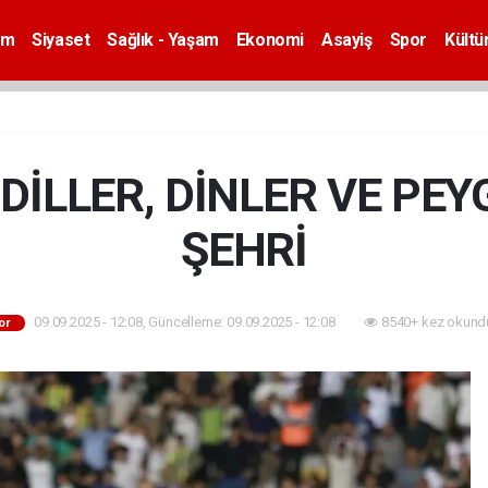
em
Siyaset
Sağlık - Yaşam
Ekonomi
Asayiş
Spor
Kültü
 DİLLER, DİNLER VE PE
ŞEHRİ
09.09.2025 - 12:08, Güncelleme: 09.09.2025 - 12:08
8540+ kez okund
or