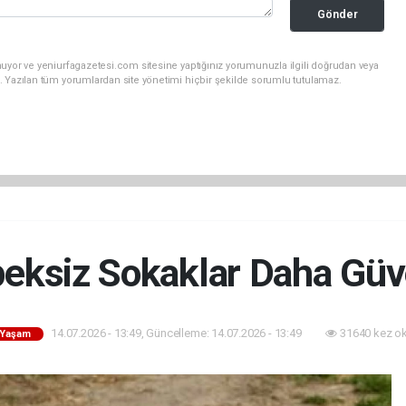
Gönder
uyor ve yeniurfagazetesi.com sitesine yaptığınız yorumunuzla ilgili doğrudan veya
. Yazılan tüm yorumlardan site yönetimi hiçbir şekilde sorumlu tutulamaz.
eksiz Sokaklar Daha Güv
14.07.2026 - 13:49, Güncelleme: 14.07.2026 - 13:49
31640 kez o
- Yaşam