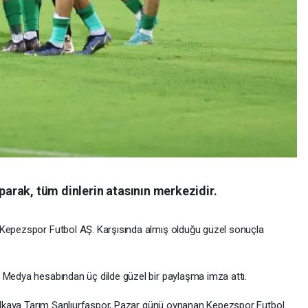
aparak, tüm dinlerin atasının merkezidir.
 Kepezspor Futbol AŞ. Karşısında almış olduğu güzel sonuçla
l Medya hesabından üç dilde güzel bir paylaşma imza attı.
ızılkaya Tarım Şanlıurfaspor, Pazar günü oynanan Kepezspor Futbol