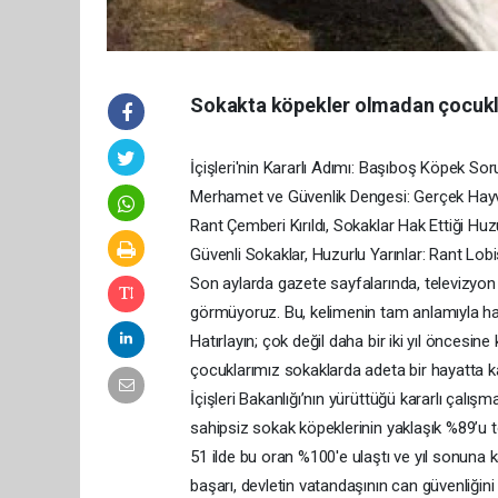
Sokakta köpekler olmadan çocukl
İçişleri'nin Kararlı Adımı: Başıboş Köpek S
Merhamet ve Güvenlik Dengesi: Gerçek Hayva
Rant Çemberi Kırıldı, Sokaklar Hak Ettiği Hu
Güvenli Sokaklar, Huzurlu Yarınlar: Rant Lob
Son aylarda gazete sayfalarında, televizyon 
görmüyoruz. Bu, kelimenin tam anlamıyla har
Hatırlayın; çok değil daha bir iki yıl öncesi
çocuklarımız sokaklarda adeta bir hayatta 
İçişleri Bakanlığı’nın yürüttüğü kararlı çalı
sahipsiz sokak köpeklerinin yaklaşık %89’u t
51 ilde bu oran %100'e ulaştı ve yıl sonuna
başarı, devletin vatandaşının can güvenliğin