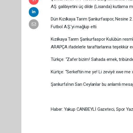
AŞ. galibiyetini üç dilde (Lisanda) kutlama me
Dün Kızılkaya Tarım Şanlıurfaspor, Nesine 
Futbol A.Ş.’yi mağlup etti.
Kızılkaya Tarım Şanlıurfaspor Kulübün res
ARAPÇA ifadelerle taraftarlarına teşekkür ed
Türkçe: “Zafer bizim! Sahada emek, tribünde 
Kürtçe: “Serkeftin me ye! Li zeviyê xwe me xeb
Şanlıurfa’nın Sarı Ceylanlar bu anlamlı mesa
Haber: Yakup CANBEYLİ Gazeteci, Spor Yaza