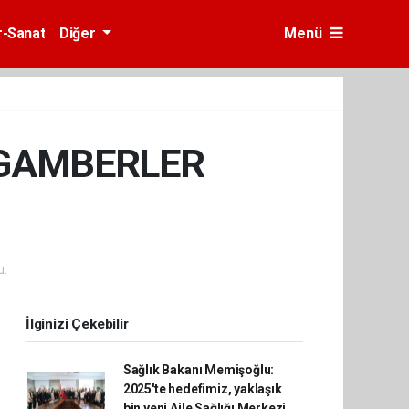
r-Sanat
Diğer
Menü
YGAMBERLER
u.
İlginizi Çekebilir
Sağlık Bakanı Memişoğlu:
2025'te hedefimiz, yaklaşık
bin yeni Aile Sağlığı Merkezi