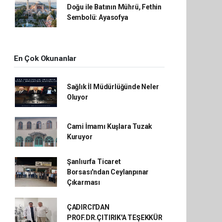
Doğu ile Batının Mührü, Fethin
Sembolü: Ayasofya
En Çok Okunanlar
Sağlık İl Müdürlüğünde Neler
Oluyor
Cami İmamı Kuşlara Tuzak
Kuruyor
Şanlıurfa Ticaret
Borsası'ndan Ceylanpınar
Çıkarması
ÇADIRCI'DAN
PROF.DR.ÇITIRIK'A TEŞEKKÜR