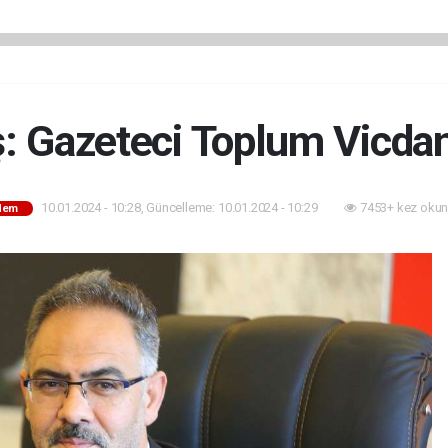
 Gazeteci Toplum Vicdan
10.01.2024 - 10:28, Güncelleme: 10.01.2024 - 10:29
7453+ kez okun
dem