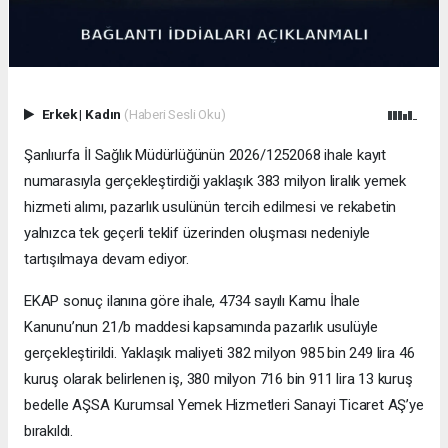
Erkek
|
Kadın
(Haberi Sesli Oku)
Şanlıurfa İl Sağlık Müdürlüğünün 2026/1252068 ihale kayıt
numarasıyla gerçekleştirdiği yaklaşık 383 milyon liralık yemek
hizmeti alımı, pazarlık usulünün tercih edilmesi ve rekabetin
yalnızca tek geçerli teklif üzerinden oluşması nedeniyle
tartışılmaya devam ediyor.
EKAP sonuç ilanına göre ihale, 4734 sayılı Kamu İhale
Kanunu’nun 21/b maddesi kapsamında pazarlık usulüyle
gerçekleştirildi. Yaklaşık maliyeti 382 milyon 985 bin 249 lira 46
kuruş olarak belirlenen iş, 380 milyon 716 bin 911 lira 13 kuruş
bedelle AŞSA Kurumsal Yemek Hizmetleri Sanayi Ticaret AŞ’ye
bırakıldı.