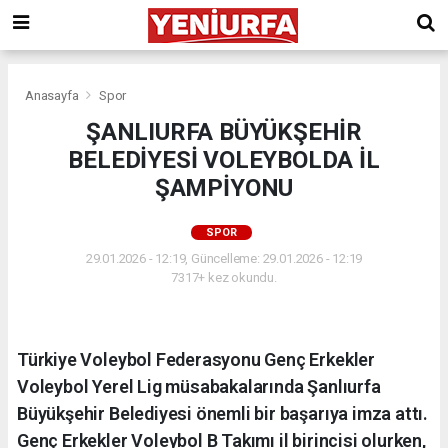
Anasayfa
Spor
ŞANLIURFA BÜYÜKŞEHİR
BELEDİYESİ VOLEYBOLDA İL
ŞAMPİYONU
SPOR
29.01.2026 - 12:19, Güncelleme: 29.01.2026 - 12:19
7317+ kez okundu.
Türkiye Voleybol Federasyonu Genç Erkekler
Voleybol Yerel Lig müsabakalarında Şanlıurfa
Büyükşehir Belediyesi önemli bir başarıya imza attı.
Genç Erkekler Voleybol B Takımı il birincisi olurken,