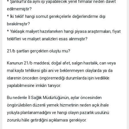
* Şanlıurfa’da aynı işi yapabilecek yerel firmalar neden davet
edilmemiştir?
* İki teklif hangi somut gerekçelerle değerlendirme dışı
bırakılmıştır?
* Yaklaşık maliyet hazırlanırken hangi piyasa araştırmaları, fiyat
teklifleri ve maliyet analizleri esas alınmıştır?
21/b şartları gerçekten oluştu mu?
Kanunun 21/b maddesi; doğal afet, salgın hastalık, can veya
mal kaybı tehlikesi gibi ani ve beklenmeyen olaylarda ya da
idarenin önceden öngöremediği durumlarda işin ivedilikle
yapılabilmesine imkân tanıyor.
Bu nedenle İl Sağlık Müdürlüğünün, aylar öncesinden
öngörülebilen düzenli yemek hizmetinin neden açık ihale
yoluyla planlanamadığını ve hangi olayın pazarlık usulünü
zorunlu hâle getirdiğini açıklaması gerekiyor.