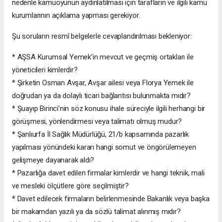
nedenle kamuoyunun aydınlatılması için tarafların ve ilgili kamu
kurumlarının açıklama yapması gerekiyor.
Şu soruların resmî belgelerle cevaplandırılması bekleniyor:
* AŞSA Kurumsal Yemek’in mevcut ve geçmiş ortakları ile
yöneticileri kimlerdir?
* Şirketin Osman Avşar, Avşar ailesi veya Florya Yemek ile
doğrudan ya da dolaylı ticari bağlantısı bulunmakta mıdır?
* Şuayıp Birinci’nin söz konusu ihale süreciyle ilgili herhangi bir
görüşmesi, yönlendirmesi veya talimatı olmuş mudur?
* Şanlıurfa İl Sağlık Müdürlüğü, 21/b kapsamında pazarlık
yapılması yönündeki kararı hangi somut ve öngörülemeyen
gelişmeye dayanarak aldı?
* Pazarlığa davet edilen firmalar kimlerdir ve hangi teknik, mali
ve mesleki ölçütlere göre seçilmiştir?
* Davet edilecek firmaların belirlenmesinde Bakanlık veya başka
bir makamdan yazılı ya da sözlü talimat alınmış mıdır?