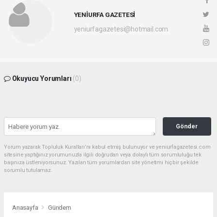
YENİURFA GAZETESİ
yeniurfagazetesi@hotmail.com
Okuyucu Yorumları
(0)
Gönder
Yorum yazarak Topluluk Kuralları’nı kabul etmiş bulunuyor ve yeniurfagazetesi.com
sitesine yaptığınız yorumunuzla ilgili doğrudan veya dolaylı tüm sorumluluğu tek
başınıza üstleniyorsunuz. Yazılan tüm yorumlardan site yönetimi hiçbir şekilde
sorumlu tutulamaz.
Anasayfa
Gündem