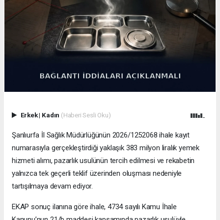
Erkek
|
Kadın
(Haberi Sesli Oku)
Şanlıurfa İl Sağlık Müdürlüğünün 2026/1252068 ihale kayıt
numarasıyla gerçekleştirdiği yaklaşık 383 milyon liralık yemek
hizmeti alımı, pazarlık usulünün tercih edilmesi ve rekabetin
yalnızca tek geçerli teklif üzerinden oluşması nedeniyle
tartışılmaya devam ediyor.
EKAP sonuç ilanına göre ihale, 4734 sayılı Kamu İhale
Kanunu’nun 21/b maddesi kapsamında pazarlık usulüyle