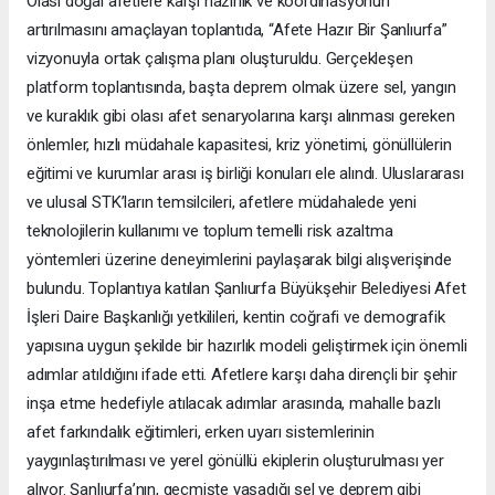
Olası doğal afetlere karşı hazırlık ve koordinasyonun
artırılmasını amaçlayan toplantıda, “Afete Hazır Bir Şanlıurfa”
vizyonuyla ortak çalışma planı oluşturuldu. Gerçekleşen
platform toplantısında, başta deprem olmak üzere sel, yangın
ve kuraklık gibi olası afet senaryolarına karşı alınması gereken
önlemler, hızlı müdahale kapasitesi, kriz yönetimi, gönüllülerin
eğitimi ve kurumlar arası iş birliği konuları ele alındı. Uluslararası
ve ulusal STK’ların temsilcileri, afetlere müdahalede yeni
teknolojilerin kullanımı ve toplum temelli risk azaltma
yöntemleri üzerine deneyimlerini paylaşarak bilgi alışverişinde
bulundu. Toplantıya katılan Şanlıurfa Büyükşehir Belediyesi Afet
İşleri Daire Başkanlığı yetkilileri, kentin coğrafi ve demografik
yapısına uygun şekilde bir hazırlık modeli geliştirmek için önemli
adımlar atıldığını ifade etti. Afetlere karşı daha dirençli bir şehir
inşa etme hedefiyle atılacak adımlar arasında, mahalle bazlı
afet farkındalık eğitimleri, erken uyarı sistemlerinin
yaygınlaştırılması ve yerel gönüllü ekiplerin oluşturulması yer
alıyor. Şanlıurfa’nın, geçmişte yaşadığı sel ve deprem gibi