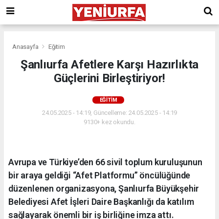
Anasayfa
Eğitim
Şanlıurfa Afetlere Karşı Hazırlıkta
Güçlerini Birleştiriyor!
EĞITIM
24.05.2025 - 14:19, Güncelleme: 24.05.2025 - 14:19
9130+ kez okundu.
Avrupa ve Türkiye’den 66 sivil toplum kuruluşunun
bir araya geldiği “Afet Platformu” öncülüğünde
düzenlenen organizasyona, Şanlıurfa Büyükşehir
Belediyesi Afet İşleri Daire Başkanlığı da katılım
sağlayarak önemli bir iş birliğine imza attı.