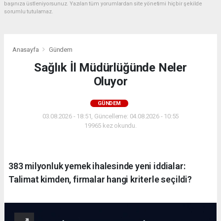
başınıza üstleniyorsunuz. Yazılan tüm yorumlardan site yönetimi hiçbir şekilde
sorumlu tutulamaz.
Anasayfa
Gündem
Sağlık İl Müdürlüğünde Neler
Oluyor
GÜNDEM
03.08.2026 - 18:51, Güncelleme: 04.08.2026 - 10:55
19965 kez okundu.
383 milyonluk yemek ihalesinde yeni iddialar:
Talimat kimden, firmalar hangi kriterle seçildi?