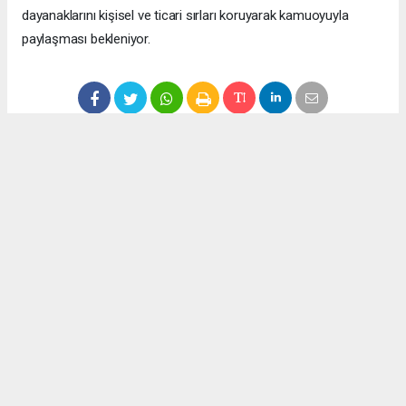
dayanaklarını kişisel ve ticari sırları koruyarak kamuoyuyla
paylaşması bekleniyor.
Anadolu Ajansı (AA), İhlas Haber Ajansı (İHA), Demirören
Haber Ajansı (DHA) ve diğer ajanslar tarafından eklenen tüm
haberler, sitemizin editörlerinin müdahalesi olmadan ajans
kanallarından çekilmektedir. Bu haberlerde yer alan hukuki
muhataplar haberi geçen ajanslar olup sitemizin hiç bir
editörü sorumlu tutulamaz...
Okuyucu Yorumları
(0)