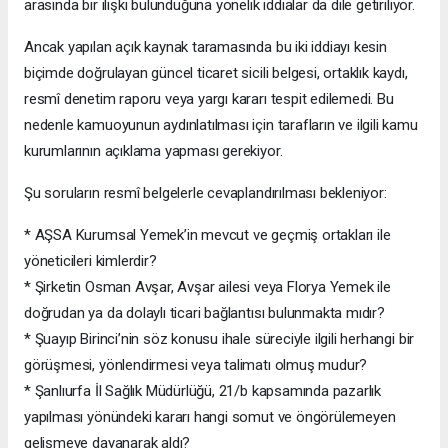
arasında bir ilişki bulunduğuna yönelik iddialar da dile getiriliyor.
Ancak yapılan açık kaynak taramasında bu iki iddiayı kesin
biçimde doğrulayan güncel ticaret sicili belgesi, ortaklık kaydı,
resmî denetim raporu veya yargı kararı tespit edilemedi. Bu
nedenle kamuoyunun aydınlatılması için tarafların ve ilgili kamu
kurumlarının açıklama yapması gerekiyor.
Şu soruların resmî belgelerle cevaplandırılması bekleniyor:
* AŞSA Kurumsal Yemek’in mevcut ve geçmiş ortakları ile
yöneticileri kimlerdir?
* Şirketin Osman Avşar, Avşar ailesi veya Florya Yemek ile
doğrudan ya da dolaylı ticari bağlantısı bulunmakta mıdır?
* Şuayıp Birinci’nin söz konusu ihale süreciyle ilgili herhangi bir
görüşmesi, yönlendirmesi veya talimatı olmuş mudur?
* Şanlıurfa İl Sağlık Müdürlüğü, 21/b kapsamında pazarlık
yapılması yönündeki kararı hangi somut ve öngörülemeyen
gelişmeye dayanarak aldı?