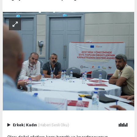
Erkek
|
Kadın
(Haberi Sesli Oku)