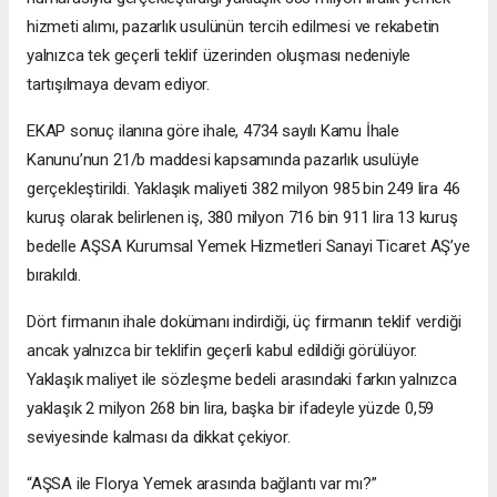
hizmeti alımı, pazarlık usulünün tercih edilmesi ve rekabetin
yalnızca tek geçerli teklif üzerinden oluşması nedeniyle
tartışılmaya devam ediyor.
EKAP sonuç ilanına göre ihale, 4734 sayılı Kamu İhale
Kanunu’nun 21/b maddesi kapsamında pazarlık usulüyle
gerçekleştirildi. Yaklaşık maliyeti 382 milyon 985 bin 249 lira 46
kuruş olarak belirlenen iş, 380 milyon 716 bin 911 lira 13 kuruş
bedelle AŞSA Kurumsal Yemek Hizmetleri Sanayi Ticaret AŞ’ye
bırakıldı.
Dört firmanın ihale dokümanı indirdiği, üç firmanın teklif verdiği
ancak yalnızca bir teklifin geçerli kabul edildiği görülüyor.
Yaklaşık maliyet ile sözleşme bedeli arasındaki farkın yalnızca
yaklaşık 2 milyon 268 bin lira, başka bir ifadeyle yüzde 0,59
seviyesinde kalması da dikkat çekiyor.
“AŞSA ile Florya Yemek arasında bağlantı var mı?”