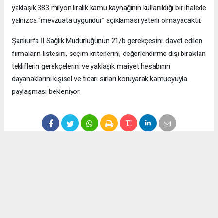
yaklaşık 383 milyon liralık kamu kaynağının kullanıldığı bir ihalede
yalnızca “mevzuata uygundur” açıklaması yeterli olmayacaktır.
Şanlıurfa İl Sağlık Müdürlüğünün 21/b gerekçesini, davet edilen
firmaların listesini, seçim kriterlerini, değerlendirme dışı bırakılan
tekliflerin gerekçelerini ve yaklaşık maliyet hesabının
dayanaklarını kişisel ve ticari sırları koruyarak kamuoyuyla
paylaşması bekleniyor.
Anadolu Ajansı (AA), İhlas Haber Ajansı (İHA), Demirören
Haber Ajansı (DHA) ve diğer ajanslar tarafından eklenen tüm
haberler, sitemizin editörlerinin müdahalesi olmadan ajans
kanallarından çekilmektedir. Bu haberlerde yer alan hukuki
muhataplar haberi geçen ajanslar olup sitemizin hiç bir
editörü sorumlu tutulamaz...