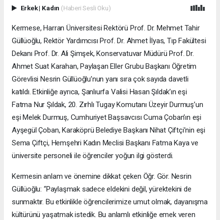
Erkek
|
Kadın
(Haberi Sesli Oku)
Kermese, Harran Üniversitesi Rektörü Prof. Dr. Mehmet Tahir
Güllüoğlu, Rektör Yardımcısı Prof. Dr. Ahmet İlyas, Tıp Fakültesi
Dekanı Prof. Dr. Ali Şimşek, Konservatuvar Müdürü Prof. Dr.
Ahmet Suat Karahan, Paylaşan Eller Grubu Başkanı Öğretim
Görevlisi Nesrin Güllüoğlu’nun yanı sıra çok sayıda davetli
katıldı. Etkinliğe ayrıca, Şanlıurfa Valisi Hasan Şıldak’ın eşi
Fatma Nur Şıldak, 20. Zırhlı Tugay Komutanı Üzeyir Durmuş’un
eşi Melek Durmuş, Cumhuriyet Başsavcısı Cuma Çoban’ın eşi
Ayşegül Çoban, Karaköprü Belediye Başkanı Nihat Çiftçi’nin eşi
Sema Çiftçi, Hemşehri Kadın Meclisi Başkanı Fatma Kaya ve
üniversite personeli ile öğrenciler yoğun ilgi gösterdi.
Kermesin anlam ve önemine dikkat çeken Öğr. Gör. Nesrin
Güllüoğlu: “Paylaşmak sadece eldekini değil, yürektekini de
sunmaktır. Bu etkinlikle öğrencilerimize umut olmak, dayanışma
kültürünü yaşatmak istedik. Bu anlamlı etkinliğe emek veren