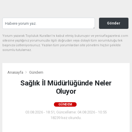
Gönder
Yorum yazarak Topluluk Kuralları’nı kabul etmiş bulunuyor ve yeniurfagazetesi.com
sitesine yaptığınız yorumunuzla ilgili doğrudan veya dolaylı tüm sorumluluğu tek
başınıza üstleniyorsunuz. Yazılan tüm yorumlardan site yönetimi hiçbir şekilde
sorumlu tutulamaz.
Anasayfa
Gündem
Sağlık İl Müdürlüğünde Neler
Oluyor
GÜNDEM
03.08.2026 - 18:51, Güncelleme: 04.08.2026 - 10:55
18239 kez okundu.