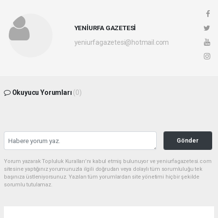
YENİURFA GAZETESİ
yeniurfagazetesi@hotmail.com
Okuyucu Yorumları
(0)
Gönder
Yorum yazarak Topluluk Kuralları’nı kabul etmiş bulunuyor ve yeniurfagazetesi.com
sitesine yaptığınız yorumunuzla ilgili doğrudan veya dolaylı tüm sorumluluğu tek
başınıza üstleniyorsunuz. Yazılan tüm yorumlardan site yönetimi hiçbir şekilde
sorumlu tutulamaz.