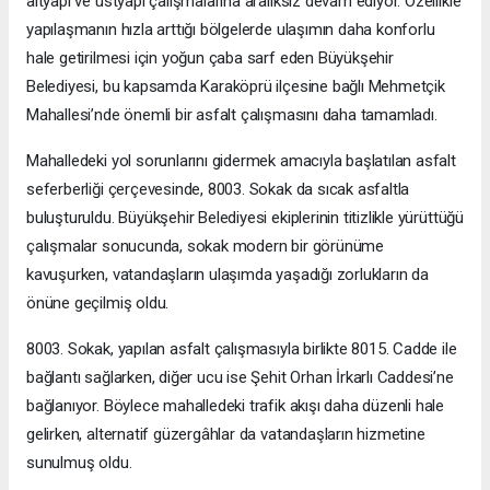
altyapı ve üstyapı çalışmalarına aralıksız devam ediyor. Özellikle
yapılaşmanın hızla arttığı bölgelerde ulaşımın daha konforlu
hale getirilmesi için yoğun çaba sarf eden Büyükşehir
Belediyesi, bu kapsamda Karaköprü ilçesine bağlı Mehmetçik
Mahallesi’nde önemli bir asfalt çalışmasını daha tamamladı.
Mahalledeki yol sorunlarını gidermek amacıyla başlatılan asfalt
seferberliği çerçevesinde, 8003. Sokak da sıcak asfaltla
buluşturuldu. Büyükşehir Belediyesi ekiplerinin titizlikle yürüttüğü
çalışmalar sonucunda, sokak modern bir görünüme
kavuşurken, vatandaşların ulaşımda yaşadığı zorlukların da
önüne geçilmiş oldu.
8003. Sokak, yapılan asfalt çalışmasıyla birlikte 8015. Cadde ile
bağlantı sağlarken, diğer ucu ise Şehit Orhan İrkarlı Caddesi’ne
bağlanıyor. Böylece mahalledeki trafik akışı daha düzenli hale
gelirken, alternatif güzergâhlar da vatandaşların hizmetine
sunulmuş oldu.