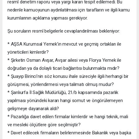
resmî denetim raporu veya yargı kararı tespit edilemedi. Bu
nedenle kamuoyunun aydınlatılması için tarafların ve ilgili kamu
kurumlarının açıklama yapması gerekiyor.
Şu soruların resmî belgelerle cevaplandırılması bekleniyor:
* AŞSA Kurumsal Yemek’in mevcut ve geçmiş ortakları ile
yöneticileri kimlerdir?
* Şirketin Osman Avşar, Avşar ailesi veya Florya Yemek ile
doğrudan ya da dolaylı ticari bağlantısı bulunmakta mıdır?
* Şuayıp Birinci’nin söz konusu ihale süreciyle ilgili herhangi bir
görüşmesi, yönlendirmesi veya talimatı olmuş mudur?
* Şanlıurfa İl Sağlık Müdürlüğü, 21/b kapsamında pazarlık
yapılması yönündeki kararı hangi somut ve öngörülemeyen
gelişmeye dayanarak aldı?
* Pazarlığa davet edilen firmalar kimlerdir ve hangi teknik, mali
ve mesleki ölçütlere göre seçilmiştir?
* Davet edilecek firmaların belirlenmesinde Bakanlık veya başka