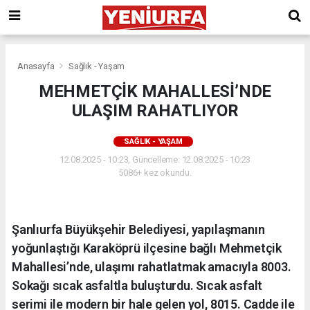
Anasayfa
Sağlık - Yaşam
MEHMETÇİK MAHALLESİ’NDE
ULAŞIM RAHATLIYOR
SAĞLIK - YAŞAM
12.08.2025 - 10:23, Güncelleme: 12.08.2025 - 10:23
5086+ kez okundu.
Şanlıurfa Büyükşehir Belediyesi, yapılaşmanın
yoğunlaştığı Karaköprü ilçesine bağlı Mehmetçik
Mahallesi’nde, ulaşımı rahatlatmak amacıyla 8003.
Sokağı sıcak asfaltla buluşturdu. Sıcak asfalt
serimi ile modern bir hale gelen yol, 8015. Cadde ile