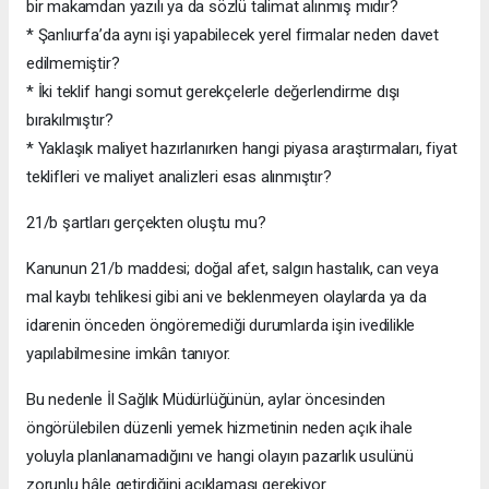
bir makamdan yazılı ya da sözlü talimat alınmış mıdır?
* Şanlıurfa’da aynı işi yapabilecek yerel firmalar neden davet
edilmemiştir?
* İki teklif hangi somut gerekçelerle değerlendirme dışı
bırakılmıştır?
* Yaklaşık maliyet hazırlanırken hangi piyasa araştırmaları, fiyat
teklifleri ve maliyet analizleri esas alınmıştır?
21/b şartları gerçekten oluştu mu?
Kanunun 21/b maddesi; doğal afet, salgın hastalık, can veya
mal kaybı tehlikesi gibi ani ve beklenmeyen olaylarda ya da
idarenin önceden öngöremediği durumlarda işin ivedilikle
yapılabilmesine imkân tanıyor.
Bu nedenle İl Sağlık Müdürlüğünün, aylar öncesinden
öngörülebilen düzenli yemek hizmetinin neden açık ihale
yoluyla planlanamadığını ve hangi olayın pazarlık usulünü
zorunlu hâle getirdiğini açıklaması gerekiyor.