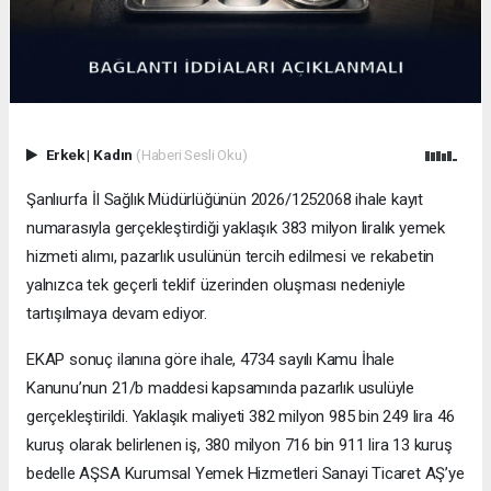
Erkek
|
Kadın
(Haberi Sesli Oku)
Şanlıurfa İl Sağlık Müdürlüğünün 2026/1252068 ihale kayıt
numarasıyla gerçekleştirdiği yaklaşık 383 milyon liralık yemek
hizmeti alımı, pazarlık usulünün tercih edilmesi ve rekabetin
yalnızca tek geçerli teklif üzerinden oluşması nedeniyle
tartışılmaya devam ediyor.
EKAP sonuç ilanına göre ihale, 4734 sayılı Kamu İhale
Kanunu’nun 21/b maddesi kapsamında pazarlık usulüyle
gerçekleştirildi. Yaklaşık maliyeti 382 milyon 985 bin 249 lira 46
kuruş olarak belirlenen iş, 380 milyon 716 bin 911 lira 13 kuruş
bedelle AŞSA Kurumsal Yemek Hizmetleri Sanayi Ticaret AŞ’ye