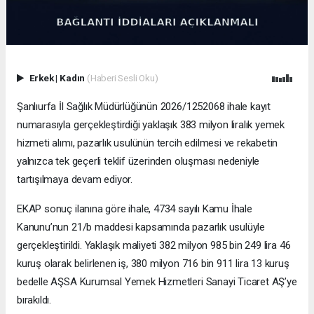
Erkek
|
Kadın
(Haberi Sesli Oku)
Şanlıurfa İl Sağlık Müdürlüğünün 2026/1252068 ihale kayıt
numarasıyla gerçekleştirdiği yaklaşık 383 milyon liralık yemek
hizmeti alımı, pazarlık usulünün tercih edilmesi ve rekabetin
yalnızca tek geçerli teklif üzerinden oluşması nedeniyle
tartışılmaya devam ediyor.
EKAP sonuç ilanına göre ihale, 4734 sayılı Kamu İhale
Kanunu’nun 21/b maddesi kapsamında pazarlık usulüyle
gerçekleştirildi. Yaklaşık maliyeti 382 milyon 985 bin 249 lira 46
kuruş olarak belirlenen iş, 380 milyon 716 bin 911 lira 13 kuruş
bedelle AŞSA Kurumsal Yemek Hizmetleri Sanayi Ticaret AŞ’ye
bırakıldı.