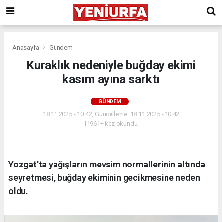
Anasayfa
Gündem
Kuraklık nedeniyle buğday ekimi
kasım ayına sarktı
GÜNDEM
18.11.2025 - 10:42, Güncelleme: 18.11.2025 - 10:42
11961+ kez okundu.
Yozgat'ta yağışların mevsim normallerinin altında
seyretmesi, buğday ekiminin gecikmesine neden
oldu.