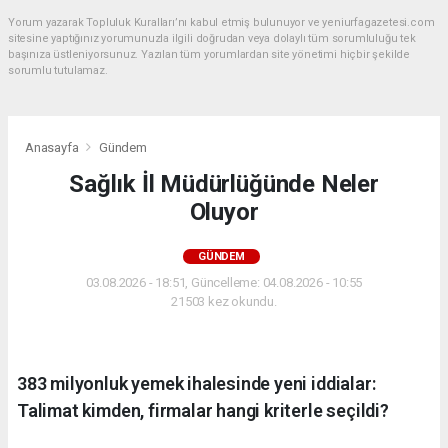
Yorum yazarak Topluluk Kuralları’nı kabul etmiş bulunuyor ve yeniurfagazetesi.com
sitesine yaptığınız yorumunuzla ilgili doğrudan veya dolaylı tüm sorumluluğu tek
başınıza üstleniyorsunuz. Yazılan tüm yorumlardan site yönetimi hiçbir şekilde
sorumlu tutulamaz.
Anasayfa
Gündem
Sağlık İl Müdürlüğünde Neler
Oluyor
GÜNDEM
03.08.2026 - 18:51, Güncelleme: 04.08.2026 - 10:55
21503 kez okundu.
383 milyonluk yemek ihalesinde yeni iddialar:
Talimat kimden, firmalar hangi kriterle seçildi?