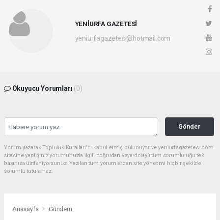
YENİURFA GAZETESİ
yeniurfagazetesi@hotmail.com
Okuyucu Yorumları
(0)
Gönder
Yorum yazarak Topluluk Kuralları’nı kabul etmiş bulunuyor ve yeniurfagazetesi.com
sitesine yaptığınız yorumunuzla ilgili doğrudan veya dolaylı tüm sorumluluğu tek
başınıza üstleniyorsunuz. Yazılan tüm yorumlardan site yönetimi hiçbir şekilde
sorumlu tutulamaz.
Anasayfa
Gündem