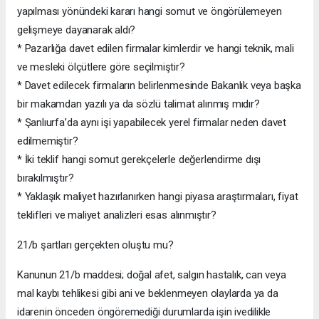
yapılması yönündeki kararı hangi somut ve öngörülemeyen
gelişmeye dayanarak aldı?
* Pazarlığa davet edilen firmalar kimlerdir ve hangi teknik, mali
ve mesleki ölçütlere göre seçilmiştir?
* Davet edilecek firmaların belirlenmesinde Bakanlık veya başka
bir makamdan yazılı ya da sözlü talimat alınmış mıdır?
* Şanlıurfa’da aynı işi yapabilecek yerel firmalar neden davet
edilmemiştir?
* İki teklif hangi somut gerekçelerle değerlendirme dışı
bırakılmıştır?
* Yaklaşık maliyet hazırlanırken hangi piyasa araştırmaları, fiyat
teklifleri ve maliyet analizleri esas alınmıştır?
21/b şartları gerçekten oluştu mu?
Kanunun 21/b maddesi; doğal afet, salgın hastalık, can veya
mal kaybı tehlikesi gibi ani ve beklenmeyen olaylarda ya da
idarenin önceden öngöremediği durumlarda işin ivedilikle