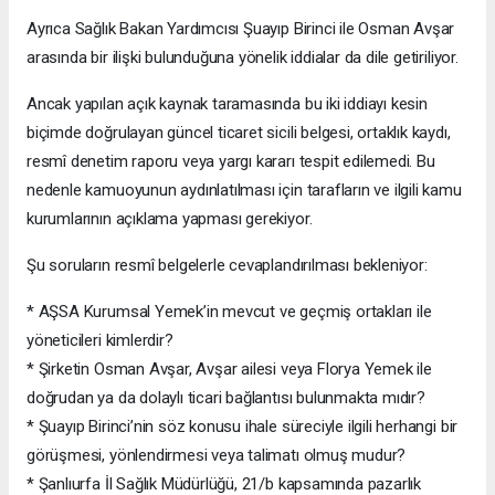
Ayrıca Sağlık Bakan Yardımcısı Şuayıp Birinci ile Osman Avşar
arasında bir ilişki bulunduğuna yönelik iddialar da dile getiriliyor.
Ancak yapılan açık kaynak taramasında bu iki iddiayı kesin
biçimde doğrulayan güncel ticaret sicili belgesi, ortaklık kaydı,
resmî denetim raporu veya yargı kararı tespit edilemedi. Bu
nedenle kamuoyunun aydınlatılması için tarafların ve ilgili kamu
kurumlarının açıklama yapması gerekiyor.
Şu soruların resmî belgelerle cevaplandırılması bekleniyor:
* AŞSA Kurumsal Yemek’in mevcut ve geçmiş ortakları ile
yöneticileri kimlerdir?
* Şirketin Osman Avşar, Avşar ailesi veya Florya Yemek ile
doğrudan ya da dolaylı ticari bağlantısı bulunmakta mıdır?
* Şuayıp Birinci’nin söz konusu ihale süreciyle ilgili herhangi bir
görüşmesi, yönlendirmesi veya talimatı olmuş mudur?
* Şanlıurfa İl Sağlık Müdürlüğü, 21/b kapsamında pazarlık