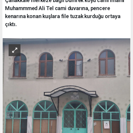
Çanakkale merkeze bağlı Dümrek köyü cami imamı
Muhammmed Ali Tel cami duvarına, pencere
kenarına konan kuşlara file tuzak kurduğu ortaya
çıktı.