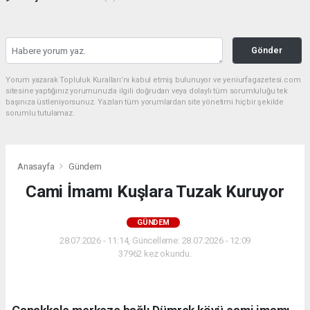
Gönder
Yorum yazarak Topluluk Kuralları’nı kabul etmiş bulunuyor ve yeniurfagazetesi.com
sitesine yaptığınız yorumunuzla ilgili doğrudan veya dolaylı tüm sorumluluğu tek
başınıza üstleniyorsunuz. Yazılan tüm yorumlardan site yönetimi hiçbir şekilde
sorumlu tutulamaz.
Anasayfa
Gündem
Cami İmamı Kuşlara Tuzak Kuruyor
GÜNDEM
28.07.2026 - 11:14, Güncelleme: 28.07.2026 - 12:09
37962 kez okundu.