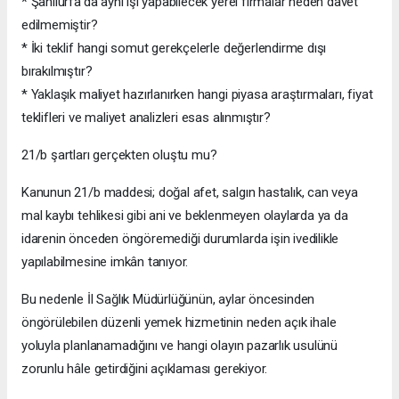
* Şanlıurfa’da aynı işi yapabilecek yerel firmalar neden davet
edilmemiştir?
* İki teklif hangi somut gerekçelerle değerlendirme dışı
bırakılmıştır?
* Yaklaşık maliyet hazırlanırken hangi piyasa araştırmaları, fiyat
teklifleri ve maliyet analizleri esas alınmıştır?
21/b şartları gerçekten oluştu mu?
Kanunun 21/b maddesi; doğal afet, salgın hastalık, can veya
mal kaybı tehlikesi gibi ani ve beklenmeyen olaylarda ya da
idarenin önceden öngöremediği durumlarda işin ivedilikle
yapılabilmesine imkân tanıyor.
Bu nedenle İl Sağlık Müdürlüğünün, aylar öncesinden
öngörülebilen düzenli yemek hizmetinin neden açık ihale
yoluyla planlanamadığını ve hangi olayın pazarlık usulünü
zorunlu hâle getirdiğini açıklaması gerekiyor.