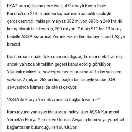
EKAP sonuç ilanına göre ihale, 4734 sayılı Kamu İhale
Kanunu’nun 21/b maddesi kapsamında pazarlık usulüyle
gerçekleştirildi. Yaklaşık maliyeti 382 milyon 985 bin 249 lira 46
kuruş olarak belirlenen iş, 380 milyon 716 bin 911 lira 13 kuruş
bedelle AŞSA Kurumsal Yemek Hizmetleri Sanayi Ticaret AŞ’ye
bırakıldı.
Dört firmanın ihale dokümanı indirdiği, üç firmanın teklif verdiği
ancak yalnızca bir teklifin geçerli kabul edildiği görülüyor.
Yaklaşık maliyet ile sözleşme bedeli arasındaki farkın yalnızca
yaklaşık 2 milyon 268 bin lira, başka bir ifadeyle yüzde 0,59
seviyesinde kalması da dikkat çekiyor.
“AŞSA ile Florya Yemek arasında bağlantı var mı?”
Kamuoyuna yansıyan iddialarda, ihaleyi alan AŞSA Kurumsal
Yemek’in Florya Yemek ve Osman Avşar’la ticari veya yönetsel
bağlantısının bulunduğu ileri sürülüyor.