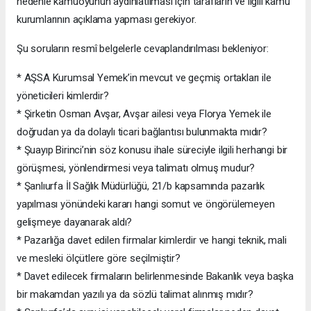
nedenle kamuoyunun aydınlatılması için tarafların ve ilgili kamu
kurumlarının açıklama yapması gerekiyor.
Şu soruların resmî belgelerle cevaplandırılması bekleniyor:
* AŞSA Kurumsal Yemek’in mevcut ve geçmiş ortakları ile
yöneticileri kimlerdir?
* Şirketin Osman Avşar, Avşar ailesi veya Florya Yemek ile
doğrudan ya da dolaylı ticari bağlantısı bulunmakta mıdır?
* Şuayıp Birinci’nin söz konusu ihale süreciyle ilgili herhangi bir
görüşmesi, yönlendirmesi veya talimatı olmuş mudur?
* Şanlıurfa İl Sağlık Müdürlüğü, 21/b kapsamında pazarlık
yapılması yönündeki kararı hangi somut ve öngörülemeyen
gelişmeye dayanarak aldı?
* Pazarlığa davet edilen firmalar kimlerdir ve hangi teknik, mali
ve mesleki ölçütlere göre seçilmiştir?
* Davet edilecek firmaların belirlenmesinde Bakanlık veya başka
bir makamdan yazılı ya da sözlü talimat alınmış mıdır?