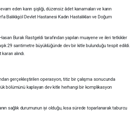
vam eden karın şişliği, düzensiz âdet kanamaları ve karın
urfa Balıklıgöl Devlet Hastanesi Kadın Hastalıkları ve Doğum
Hasan Burak Rastgeldi tarafından yapılan muayene ve ileri tetkikler
ık 29 santimetre büyüklüğünde dev bir kitle bulunduğu tespit edildi.
kararı alındı.
ından gerçekleştirilen operasyon, titiz bir çalışma sonucunda
ük bölümünü kaplayan dev kitle herhangi bir komplikasyon
anın sağlık durumunun iyi olduğu, kısa sürede toparlanarak taburcu