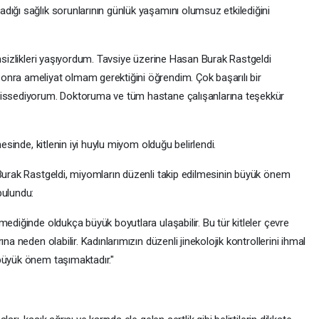
dığı sağlık sorunlarının günlük yaşamını olumsuz etkilediğini
ensizlikleri yaşıyordum. Tavsiye üzerine Hasan Burak Rastgeldi
nra ameliyat olmam gerektiğini öğrendim. Çok başarılı bir
hissediyorum. Doktoruma ve tüm hastane çalışanlarına teşekkür
mesinde, kitlenin iyi huylu miyom olduğu belirlendi.
 Burak Rastgeldi, miyomların düzenli takip edilmesinin büyük önem
bulundu:
ediğinde oldukça büyük boyutlara ulaşabilir. Bu tür kitleler çevre
na neden olabilir. Kadınlarımızın düzenli jinekolojik kontrollerini ihmal
büyük önem taşımaktadır."