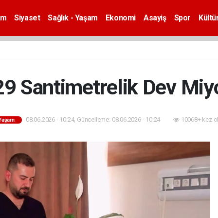
em
Siyaset
Sağlık - Yaşam
Ekonomi
Asayiş
Spor
Kültü
9 Santimetrelik Dev Miy
08.06.2026 - 10:24, Güncelleme: 08.06.2026 - 10:24
10068+ kez o
 Yaşam