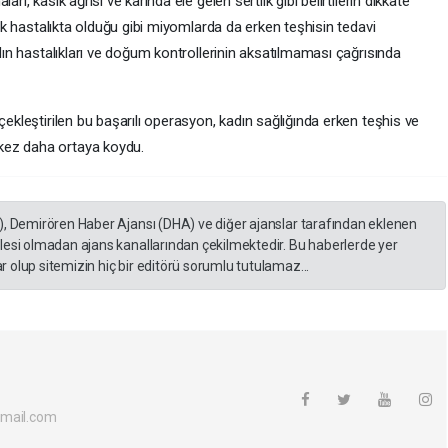
rı, kasık ağrısı ve karında ele gelen sertlik gibi belirtilerin dikkate
rçok hastalıkta olduğu gibi miyomlarda da erken teşhisin tedavi
adın hastalıkları ve doğum kontrollerinin aksatılmaması çağrısında
çekleştirilen bu başarılı operasyon, kadın sağlığında erken teşhis ve
kez daha ortaya koydu.
), Demirören Haber Ajansı (DHA) ve diğer ajanslar tarafından eklenen
lesi olmadan ajans kanallarından çekilmektedir. Bu haberlerde yer
 olup sitemizin hiç bir editörü sorumlu tutulamaz...
tmail.com