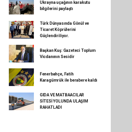
Ukrayna uçağının karakutu
bilgilerini paylaştı
Türk Dünyasında Gönül ve
Ticaret Köprülerini
Güçlendiriliyor.
Başkan Kuş: Gazeteci Toplum
Vicdanının Sesidir
Fenerbahçe, Fatih
Karagümrük ile berabere kaldı
GIDA VE MATBAACILAR
SİTESİ YOLUNDA ULAŞIM
RAHATLADI