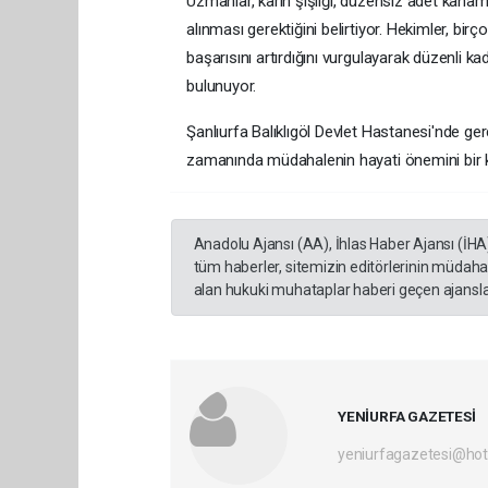
Uzmanlar, karın şişliği, düzensiz âdet kanamala
alınması gerektiğini belirtiyor. Hekimler, bi
başarısını artırdığını vurgulayarak düzenli k
bulunuyor.
Şanlıurfa Balıklıgöl Devlet Hastanesi'nde ger
zamanında müdahalenin hayati önemini bir 
Anadolu Ajansı (AA), İhlas Haber Ajansı (İHA
tüm haberler, sitemizin editörlerinin müdaha
alan hukuki muhataplar haberi geçen ajanslar
YENİURFA GAZETESİ
yeniurfagazetesi@ho