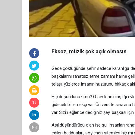
Eksoz, müzik çok açık olmasın
Gece çöktüğünde şehir sadece karanlığa değil
başkalarını rahatsız etme zamanı haline geliy
telaşı, yüzlerce insanın huzurunu birkaç daki
Hiç düşündünüz mü? O seslerin ulaştığı evler
gidecek bir emekçi var. Üniversite sınavına h
var. Sizin eğlence dediğiniz şey, başkası için
Asıl düşündürücü olan ise şu: İnsanları rahat
edilen bedduaları, söylenen sitemleri hiç 