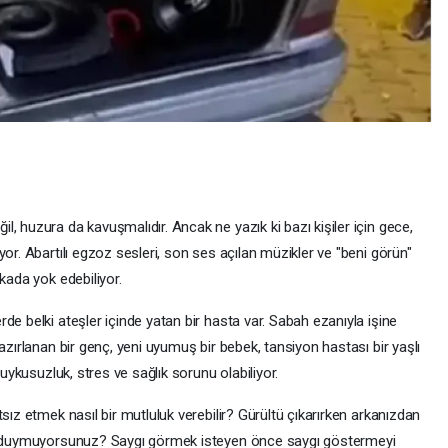
, huzura da kavuşmalıdır. Ancak ne yazık ki bazı kişiler için gece,
or. Abartılı egzoz sesleri, son ses açılan müzikler ve "beni görün"
kada yok edebiliyor.
de belki ateşler içinde yatan bir hasta var. Sabah ezanıyla işine
azırlanan bir genç, yeni uyumuş bir bebek, tansiyon hastası bir yaşlı
 uykusuzluk, stres ve sağlık sorunu olabiliyor.
sız etmek nasıl bir mutluluk verebilir? Gürültü çıkarırken arkanızdan
mi duymuyorsunuz? Saygı görmek isteyen önce saygı göstermeyi