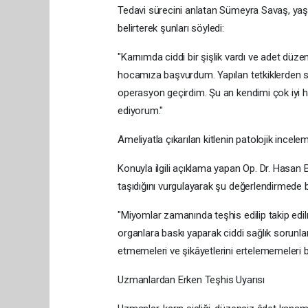
Tedavi sürecini anlatan Sümeyra Savaş, yaşa
belirterek şunları söyledi:
"Karnımda ciddi bir şişlik vardı ve adet düz
hocamıza başvurdum. Yapılan tetkiklerden so
operasyon geçirdim. Şu an kendimi çok iyi 
ediyorum."
Ameliyatla çıkarılan kitlenin patolojik incele
Konuyla ilgili açıklama yapan Op. Dr. Hasan
taşıdığını vurgulayarak şu değerlendirmede 
"Miyomlar zamanında teşhis edilip takip edilm
organlara baskı yaparak ciddi sağlık sorunları
etmemeleri ve şikâyetlerini ertelememeleri 
Uzmanlardan Erken Teşhis Uyarısı