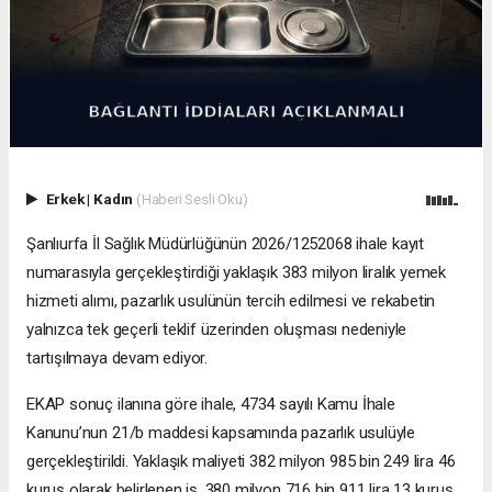
Erkek
|
Kadın
(Haberi Sesli Oku)
Şanlıurfa İl Sağlık Müdürlüğünün 2026/1252068 ihale kayıt
numarasıyla gerçekleştirdiği yaklaşık 383 milyon liralık yemek
hizmeti alımı, pazarlık usulünün tercih edilmesi ve rekabetin
yalnızca tek geçerli teklif üzerinden oluşması nedeniyle
tartışılmaya devam ediyor.
EKAP sonuç ilanına göre ihale, 4734 sayılı Kamu İhale
Kanunu’nun 21/b maddesi kapsamında pazarlık usulüyle
gerçekleştirildi. Yaklaşık maliyeti 382 milyon 985 bin 249 lira 46
kuruş olarak belirlenen iş, 380 milyon 716 bin 911 lira 13 kuruş