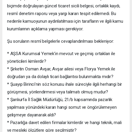
biçimde doğrulayan güncel ticaret sicili belgesi, ortaklık kaydı,
resmî denetim raporu veya yargı kararı tespit edilemedi. Bu
nedenle kamuoyunun aydınlatılması için tarafların ve ilgili kamu
kurumlarının açıklama yapması gerekiyor.
Şu soruların resmî belgelerle cevaplandırılması bekleniyor:
* AŞSA Kurumsal Yemek’in mevcut ve geçmiş ortakları ile
yöneticileri kimlerdir?
* Şirketin Osman Avşar, Avşar ailesi veya Florya Yemek ile
doğrudan ya da dolaylı ticari bağlantısı bulunmakta mıdır?
* Şuayıp Birinci’nin söz konusu ihale süreciyle ilgili herhangi bir
görüşmesi, yönlendirmesi veya talimatı olmuş mudur?
* Şanlıurfa İl Sağlık Müdürlüğü, 21/b kapsamında pazarlık
yapılması yönündeki kararı hangi somut ve öngörülemeyen
gelişmeye dayanarak aldı?
* Pazarlığa davet edilen firmalar kimlerdir ve hangi teknik, mali
ve mesleki ölçütlere göre seçilmiştir?