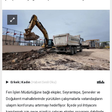
Erkek
|
Kadın
(Haberi Sesli Oku)
Fen İşleri Müdürlüğüne bağlı ekipler, Seyrantepe, Şenevler ve
Doğukent mahallelerinde yürütülen çalışmalarla vatandaşların
ulaşım konforunu artırmayı hedefliyor. İlçede yol ihtiyacını
karşılamak için gece gündüz çalışan ekipler, program dahilinde