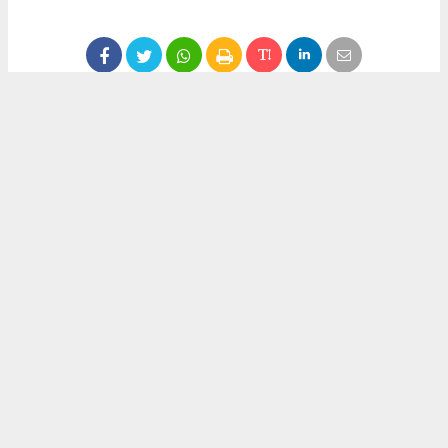
Anadolu Ajansı (AA), İhlas Haber Ajansı (İHA), Demirören
Haber Ajansı (DHA) ve diğer ajanslar tarafından eklenen tüm
haberler, sitemizin editörlerinin müdahalesi olmadan ajans
kanallarından çekilmektedir. Bu haberlerde yer alan hukuki
muhataplar haberi geçen ajanslar olup sitemizin hiç bir
editörü sorumlu tutulamaz...
Okuyucu Yorumları
(0)
Gönder