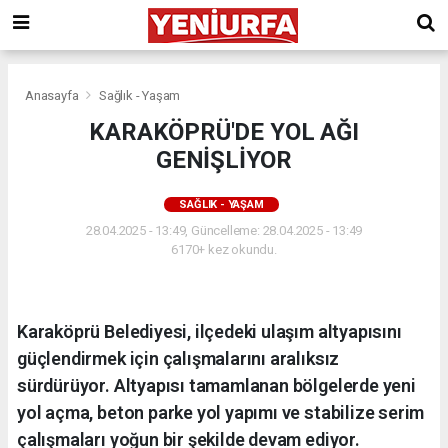
Anasayfa
Sağlık - Yaşam
KARAKÖPRÜ'DE YOL AĞI
GENİŞLİYOR
SAĞLIK - YAŞAM
28.04.2025 - 13:49, Güncelleme: 28.04.2025 - 13:49
6170+ kez okundu.
Karaköprü Belediyesi, ilçedeki ulaşım altyapısını
güçlendirmek için çalışmalarını aralıksız
sürdürüyor. Altyapısı tamamlanan bölgelerde yeni
yol açma, beton parke yol yapımı ve stabilize serim
çalışmaları yoğun bir şekilde devam ediyor.