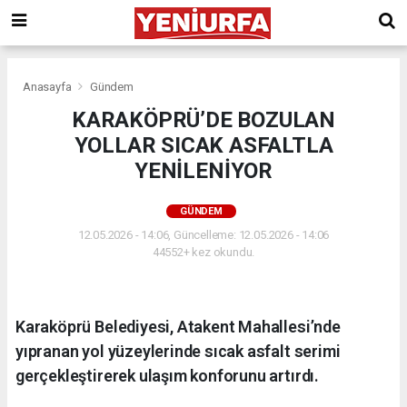
Anasayfa
Gündem
KARAKÖPRÜ’DE BOZULAN
YOLLAR SICAK ASFALTLA
YENİLENİYOR
GÜNDEM
12.05.2026 - 14:06, Güncelleme: 12.05.2026 - 14:06
44552+ kez okundu.
Karaköprü Belediyesi, Atakent Mahallesi’nde
yıpranan yol yüzeylerinde sıcak asfalt serimi
gerçekleştirerek ulaşım konforunu artırdı.