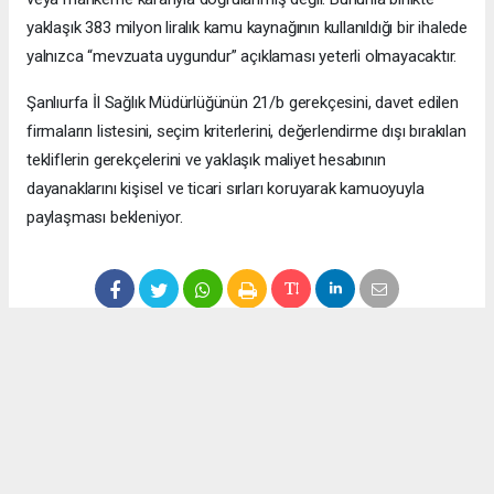
yaklaşık 383 milyon liralık kamu kaynağının kullanıldığı bir ihalede
yalnızca “mevzuata uygundur” açıklaması yeterli olmayacaktır.
Şanlıurfa İl Sağlık Müdürlüğünün 21/b gerekçesini, davet edilen
firmaların listesini, seçim kriterlerini, değerlendirme dışı bırakılan
tekliflerin gerekçelerini ve yaklaşık maliyet hesabının
dayanaklarını kişisel ve ticari sırları koruyarak kamuoyuyla
paylaşması bekleniyor.
Anadolu Ajansı (AA), İhlas Haber Ajansı (İHA), Demirören
Haber Ajansı (DHA) ve diğer ajanslar tarafından eklenen tüm
haberler, sitemizin editörlerinin müdahalesi olmadan ajans
kanallarından çekilmektedir. Bu haberlerde yer alan hukuki
muhataplar haberi geçen ajanslar olup sitemizin hiç bir