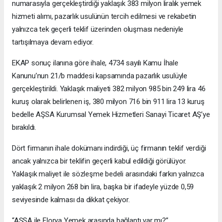
numarasıyla gerçekleştirdiği yaklaşık 383 milyon liralık yemek
hizmeti alımı, pazarlık usulünün tercih edilmesi ve rekabetin
yalnızca tek geçerli teklif üzerinden oluşması nedeniyle
tartışılmaya devam ediyor.
EKAP sonuç ilanına göre ihale, 4734 sayılı Kamu İhale
Kanunu’nun 21/b maddesi kapsamında pazarlık usulüyle
gerçekleştirildi. Yaklaşık maliyeti 382 milyon 985 bin 249 lira 46
kuruş olarak belirlenen iş, 380 milyon 716 bin 911 lira 13 kuruş
bedelle AŞSA Kurumsal Yemek Hizmetleri Sanayi Ticaret AŞ’ye
bırakıldı.
Dört firmanın ihale dokümanı indirdiği, üç firmanın teklif verdiği
ancak yalnızca bir teklifin geçerli kabul edildiği görülüyor.
Yaklaşık maliyet ile sözleşme bedeli arasındaki farkın yalnızca
yaklaşık 2 milyon 268 bin lira, başka bir ifadeyle yüzde 0,59
seviyesinde kalması da dikkat çekiyor.
“AŞSA ile Florya Yemek arasında bağlantı var mı?”