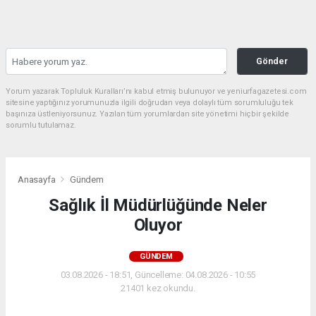
Gönder
Yorum yazarak Topluluk Kuralları’nı kabul etmiş bulunuyor ve yeniurfagazetesi.com
sitesine yaptığınız yorumunuzla ilgili doğrudan veya dolaylı tüm sorumluluğu tek
başınıza üstleniyorsunuz. Yazılan tüm yorumlardan site yönetimi hiçbir şekilde
sorumlu tutulamaz.
Anasayfa
Gündem
Sağlık İl Müdürlüğünde Neler
Oluyor
GÜNDEM
03.08.2026 - 18:51, Güncelleme: 04.08.2026 - 10:55
21401 kez okundu.