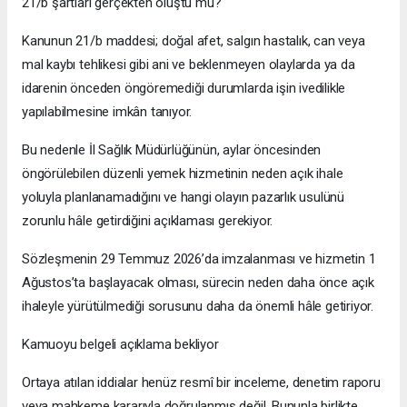
21/b şartları gerçekten oluştu mu?
Kanunun 21/b maddesi; doğal afet, salgın hastalık, can veya
mal kaybı tehlikesi gibi ani ve beklenmeyen olaylarda ya da
idarenin önceden öngöremediği durumlarda işin ivedilikle
yapılabilmesine imkân tanıyor.
Bu nedenle İl Sağlık Müdürlüğünün, aylar öncesinden
öngörülebilen düzenli yemek hizmetinin neden açık ihale
yoluyla planlanamadığını ve hangi olayın pazarlık usulünü
zorunlu hâle getirdiğini açıklaması gerekiyor.
Sözleşmenin 29 Temmuz 2026’da imzalanması ve hizmetin 1
Ağustos’ta başlayacak olması, sürecin neden daha önce açık
ihaleyle yürütülmediği sorusunu daha da önemli hâle getiriyor.
Kamuoyu belgeli açıklama bekliyor
Ortaya atılan iddialar henüz resmî bir inceleme, denetim raporu
veya mahkeme kararıyla doğrulanmış değil. Bununla birlikte