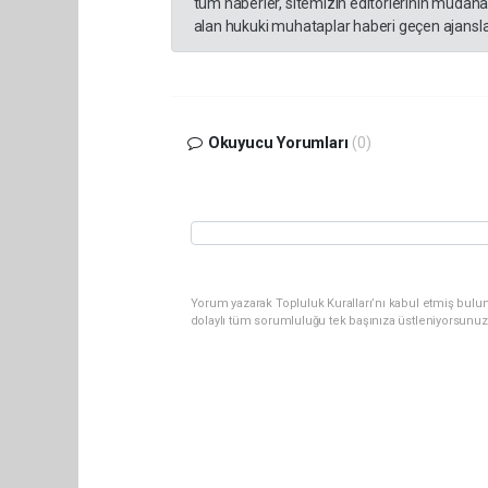
tüm haberler, sitemizin editörlerinin müdaha
alan hukuki muhataplar haberi geçen ajanslar
Okuyucu Yorumları
(0)
Yorum yazarak Topluluk Kuralları’nı kabul etmiş bulun
dolaylı tüm sorumluluğu tek başınıza üstleniyorsunuz