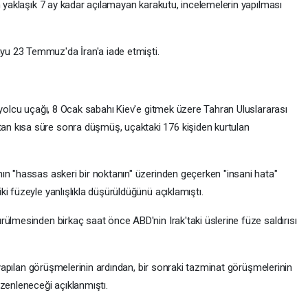
n yaklaşık 7 ay kadar açılamayan karakutu, incelemelerin yapılması
u 23 Temmuz'da İran'a iade etmişti.
 yolcu uçağı, 8 Ocak sabahı Kiev'e gitmek üzere Tahran Uluslararası
n kısa süre sonra düşmüş, uçaktaki 176 kişiden kurtulan
ın "hassas askeri bir noktanın" üzerinden geçerken "insani hata"
i füzeyle yanlışlıkla düşürüldüğünü açıklamıştı.
ülmesinden birkaç saat önce ABD'nin Irak'taki üslerine füze saldırısı
e yapılan görüşmelerinin ardından, bir sonraki tazminat görüşmelerinin
zenleneceği açıklanmıştı.