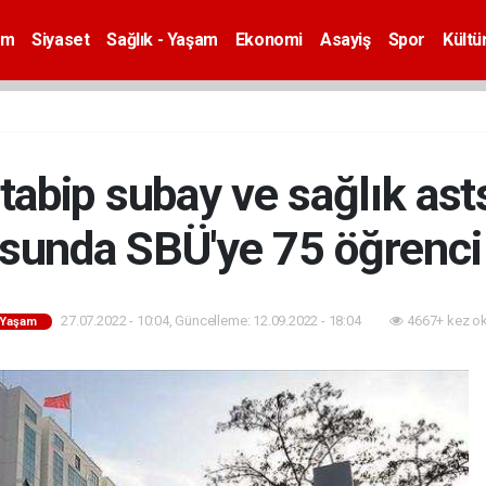
em
Siyaset
Sağlık - Yaşam
Ekonomi
Asayiş
Spor
Kültü
abip subay ve sağlık asts
sunda SBÜ'ye 75 öğrenci
27.07.2022 - 10:04, Güncelleme: 12.09.2022 - 18:04
4667+ kez o
- Yaşam