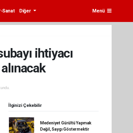
r-Sanat
Diğer
Menü
ubayı ihtiyacı
 alınacak
kundu.
İlginizi Çekebilir
Medeniyet Gürültü Yapmak
Değil, Saygı Göstermektir