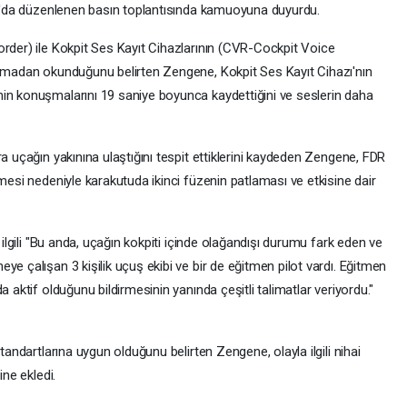
ran'da düzenlenen basın toplantısında kamuoyuna duyurdu.
order) ile Kokpit Ses Kayıt Cihazlarının (CVR-Cockpit Voice
olmadan okunduğunu belirten Zengene, Kokpit Ses Kayıt Cihazı'nın
in konuşmalarını 19 saniye boyunca kaydettiğini ve seslerin daha
a uçağın yakınına ulaştığını tespit ettiklerini kaydeden Zengene, FDR
rmesi nedeniyle karakutuda ikinci füzenin patlaması ve etkisine dair
 ilgili "Bu anda, uçağın kokpiti içinde olağandışı durumu fark eden ve
ye çalışan 3 kişilik uçuş ekibi ve bir de eğitmen pilot vardı. Eğitmen
a aktif olduğunu bildirmesinin yanında çeşitli talimatlar veriyordu."
tandartlarına uygun olduğunu belirten Zengene, olayla ilgili nihai
ine ekledi.