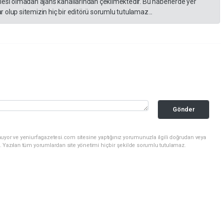
lesi olmadan ajans kanallarından çekilmektedir. Bu haberlerde yer
 olup sitemizin hiç bir editörü sorumlu tutulamaz...
Gönder
uyor ve yeniurfagazetesi.com sitesine yaptığınız yorumunuzla ilgili doğrudan veya
. Yazılan tüm yorumlardan site yönetimi hiçbir şekilde sorumlu tutulamaz.