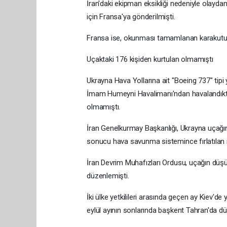
İran'daki ekipman eksikliği nedeniyle olayda
için Fransa'ya gönderilmişti.
Fransa ise, okunması tamamlanan karakutuy
Uçaktaki 176 kişiden kurtulan olmamıştı
Ukrayna Hava Yollarına ait "Boeing 737" tipi
İmam Humeyni Havalimanı'ndan havalandıkta
olmamıştı.
İran Genelkurmay Başkanlığı, Ukrayna uçağın
sonucu hava savunma sistemince fırlatılan ik
İran Devrim Muhafızları Ordusu, uçağın düşür
düzenlemişti.
İki ülke yetkilileri arasında geçen ay Kiev'd
eylül ayının sonlarında başkent Tahran'da dü