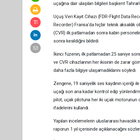
uçağına dair ulaşılan bilgileri başkent Tah
Uçuş Veri Kayıt Cihazı (FDR-Flight Data Rec
Recorder) Fransa'da hiçbir teknik aksaklık 
(CVR) ilk patlamadan sonra kabin personelin
sonra kesildiğini bildirdi.
İkinci füzenin, ilk patlamadan 25 saniye sonr
ve CVR cihazlarının her ikisinin de zarar gö
daha fazla bilgiye ulaşamadıklarını söyledi.
Zengene, 19 saniyelik ses kaydının içeriği ile
uçağı son ana kadar kontrol edip yönlendirme
pilot, uçak pilotuna her iki uçak motorunun d
ifadelerini kullandı.
Yapılan incelemelerin uluslararası havacılık s
raporun 1 yıl içerisinde açıklanacağını sözler