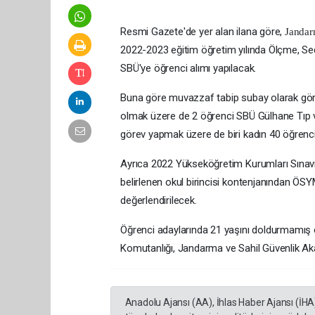
Resmi Gazete'de yer alan ilana göre,
Jandar
2022-2023 eğitim öğretim yılında Ölçme, S
SBÜ'ye öğrenci alımı yapılacak.
Buna göre muvazzaf tabip subay olarak gör
olmak üzere de 2 öğrenci SBÜ Gülhane Tıp ve
görev yapmak üzere de biri kadın 40 öğrenc
Ayrıca 2022 Yükseköğretim Kurumları Sınavı
belirlenen okul birincisi kontenjanından ÖSYM
değerlendirilecek.
Öğrenci adaylarında 21 yaşını doldurmamış o
Komutanlığı, Jandarma ve Sahil Güvenlik Aka
Anadolu Ajansı (AA), İhlas Haber Ajansı (İHA