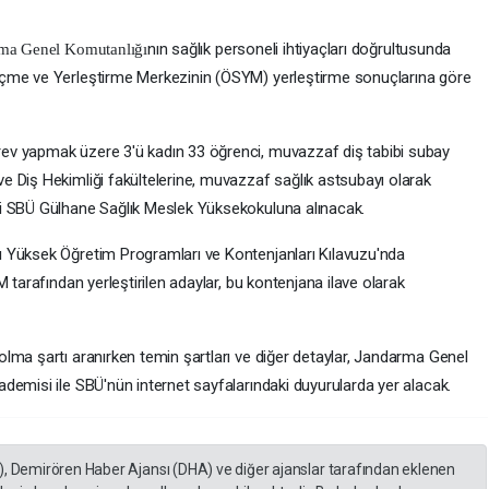
nın sağlık personeli ihtiyaçları doğrultusunda
ma Genel Komutanlığı
eçme ve Yerleştirme Merkezinin (ÖSYM) yerleştirme sonuçlarına göre
ev yapmak üzere 3'ü kadın 33 öğrenci, muvazzaf diş tabibi subay
 Diş Hekimliği fakültelerine, muvazzaf sağlık astsubayı olarak
i SBÜ Gülhane Sağlık Meslek Yüksekokuluna alınacak.
 Yüksek Öğretim Programları ve Kontenjanları Kılavuzu'nda
 tarafından yerleştirilen adaylar, bu kontenjana ilave olarak
lma şartı aranırken temin şartları ve diğer detaylar, Jandarma Genel
demisi ile SBÜ'nün internet sayfalarındaki duyurularda yer alacak.
), Demirören Haber Ajansı (DHA) ve diğer ajanslar tarafından eklenen