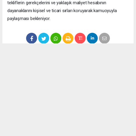
tekliflerin gerekçelerini ve yaklaşık maliyet hesabının
dayanaklarını kişisel ve ticari sırları koruyarak kamuoyuyla
paylaşması bekleniyor.
Anadolu Ajansı (AA), İhlas Haber Ajansı (İHA), Demirören
Haber Ajansı (DHA) ve diğer ajanslar tarafından eklenen tüm
haberler, sitemizin editörlerinin müdahalesi olmadan ajans
kanallarından çekilmektedir. Bu haberlerde yer alan hukuki
muhataplar haberi geçen ajanslar olup sitemizin hiç bir
editörü sorumlu tutulamaz...
Okuyucu Yorumları
(0)