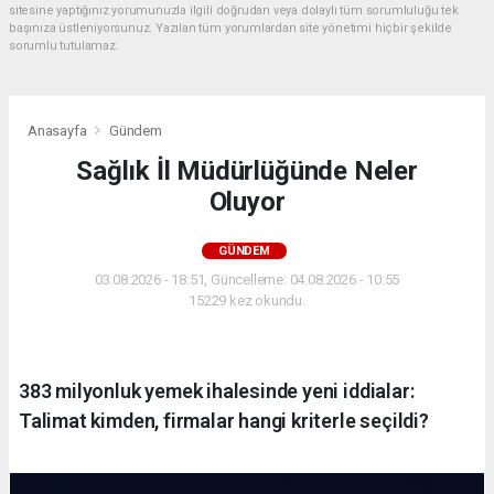
sitesine yaptığınız yorumunuzla ilgili doğrudan veya dolaylı tüm sorumluluğu tek
başınıza üstleniyorsunuz. Yazılan tüm yorumlardan site yönetimi hiçbir şekilde
sorumlu tutulamaz.
Anasayfa
Gündem
Sağlık İl Müdürlüğünde Neler
Oluyor
GÜNDEM
03.08.2026 - 18:51, Güncelleme: 04.08.2026 - 10:55
15229 kez okundu.
383 milyonluk yemek ihalesinde yeni iddialar:
Talimat kimden, firmalar hangi kriterle seçildi?