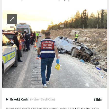
Erkek
|
Kadın
(Haberi Sesli Oku)