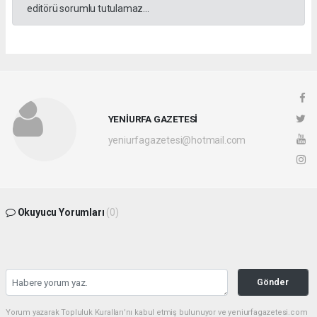
editörü sorumlu tutulamaz...
YENİURFA GAZETESİ
yeniurfagazetesi@hotmail.com
Okuyucu Yorumları
(0)
Gönder
Yorum yazarak Topluluk Kuralları’nı kabul etmiş bulunuyor ve yeniurfagazetesi.com