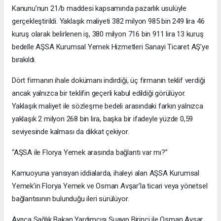
Kanunu’nun 21/b maddesi kapsamında pazarlık usulüyle
gerçekleştirildi. Yaklaşık maliyeti 382 milyon 985 bin 249 lira 46
kuruş olarak belirlenen iş, 380 milyon 716 bin 911 lira 13 kuruş
bedelle AŞSA Kurumsal Yemek Hizmetleri Sanayi Ticaret AŞ’ye
bırakıldı.
Dört firmanın ihale dokümanı indirdiği, üç firmanın teklif verdiği
ancak yalnızca bir teklifin geçerli kabul edildiği görülüyor.
Yaklaşık maliyet ile sözleşme bedeli arasındaki farkın yalnızca
yaklaşık 2 milyon 268 bin lira, başka bir ifadeyle yüzde 0,59
seviyesinde kalması da dikkat çekiyor.
“AŞSA ile Florya Yemek arasında bağlantı var mı?”
Kamuoyuna yansıyan iddialarda, ihaleyi alan AŞSA Kurumsal
Yemek’in Florya Yemek ve Osman Avşar’la ticari veya yönetsel
bağlantısının bulunduğu ileri sürülüyor.
Ayrıca Sağlık Bakan Yardımcısı Şuayıp Birinci ile Osman Avşar