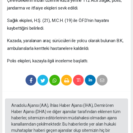
Çevredekilerin ihbarı üzerine kaza yerine 112 Acil Sağlık, polis,
jandarma ve itfaiye ekipleri sevk edildi.
Sağlık ekipleri, H.Ş. (21), M.C.H. (19) ile Ö.F.D'nin hayatını
kaybettiğini belirledi.
Kazada, yaralanan araç sürücüleri ile yolcu olarak bulunan B.K,
ambulanslarla kentteki hastanelere kaldırıldı.
Polis ekipleri, kazayla ilgili inceleme başlattı.
Anadolu Ajansı (AA), İhlas Haber Ajansı (İHA), Demirören
Haber Ajansı (DHA) ve diğer ajanslar tarafından eklenen tüm
haberler, sitemizin editörlerinin müdahalesi olmadan ajans
kanallarından çekilmektedir. Bu haberlerde yer alan hukuki
muhataplar haberi geçen ajanslar olup sitemizin hiç bir