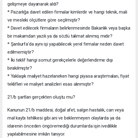
gelişmeye dayanarak aldı?
* Pazarlığa davet edilen firmalar kimlerdir ve hangi teknik, mali
ve mesleki ölçütlere göre seçilmiştir?
* Davet edilecek firmaların belirlenmesinde Bakanlık veya başka
bir makamdan yazılı ya da sözlü talimat alınmış mıdır?
* Şanlıurfa’da aynı işi yapabilecek yerel firmalar neden davet
edilmemiştir?
* İki teklif hangi somut gerekçelerle değerlendirme dışı
bırakılmıştır?
* Yaklaşık maliyet hazırlanırken hangi piyasa araştırmaları, fiyat
teklifleri ve maliyet analizleri esas alınmıştır?
21/b şartları gerçekten oluştu mu?
Kanunun 21/b maddesi; doğal afet, salgın hastalık, can veya
mal kaybı tehlikesi gibi ani ve beklenmeyen olaylarda ya da
idarenin önceden öngöremediği durumlarda işin ivedilikle
yapılabilmesine imkân tanıyor.