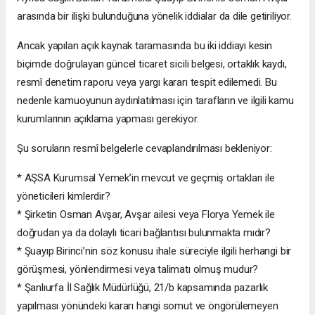
arasında bir ilişki bulunduğuna yönelik iddialar da dile getiriliyor.
Ancak yapılan açık kaynak taramasında bu iki iddiayı kesin
biçimde doğrulayan güncel ticaret sicili belgesi, ortaklık kaydı,
resmî denetim raporu veya yargı kararı tespit edilemedi. Bu
nedenle kamuoyunun aydınlatılması için tarafların ve ilgili kamu
kurumlarının açıklama yapması gerekiyor.
Şu soruların resmî belgelerle cevaplandırılması bekleniyor:
* AŞSA Kurumsal Yemek’in mevcut ve geçmiş ortakları ile
yöneticileri kimlerdir?
* Şirketin Osman Avşar, Avşar ailesi veya Florya Yemek ile
doğrudan ya da dolaylı ticari bağlantısı bulunmakta mıdır?
* Şuayıp Birinci’nin söz konusu ihale süreciyle ilgili herhangi bir
görüşmesi, yönlendirmesi veya talimatı olmuş mudur?
* Şanlıurfa İl Sağlık Müdürlüğü, 21/b kapsamında pazarlık
yapılması yönündeki kararı hangi somut ve öngörülemeyen