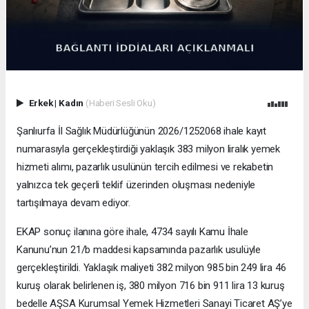
Erkek
|
Kadın
(Haberi Sesli Oku)
Şanlıurfa İl Sağlık Müdürlüğünün 2026/1252068 ihale kayıt
numarasıyla gerçekleştirdiği yaklaşık 383 milyon liralık yemek
hizmeti alımı, pazarlık usulünün tercih edilmesi ve rekabetin
yalnızca tek geçerli teklif üzerinden oluşması nedeniyle
tartışılmaya devam ediyor.
EKAP sonuç ilanına göre ihale, 4734 sayılı Kamu İhale
Kanunu’nun 21/b maddesi kapsamında pazarlık usulüyle
gerçekleştirildi. Yaklaşık maliyeti 382 milyon 985 bin 249 lira 46
kuruş olarak belirlenen iş, 380 milyon 716 bin 911 lira 13 kuruş
bedelle AŞSA Kurumsal Yemek Hizmetleri Sanayi Ticaret AŞ’ye