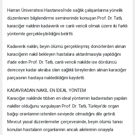
Harran Üniversitesi Hastanesi’nde sağlık çalışanlarına yönelik
düzenlenen bilgilendirme seminerinde konuşan Prof. Dr. Tatlı,
karaciğer naklinin kadaverik ve canlı vericili olmak üzere iki farklı
yöntemle gerçekleştirildiğini belirtti.
Kadaverik naklin, beyin ölümü gerçekleşmiş donörlerden alınan
karaciğerin nakil bekleyen hastalara aktarılmasıyla yapıldığını
ifade eden Prof. Dr. Tatlı, canlı vericili nakilde ise dördüncü
dereceye kadar akraba olan sağlıklı bireylerden alınan karaciğer
parçasının hastaya nakledildiğini kaydetti.
KADAVRADAN NAKİL EN İDEAL YÖNTEM
Karaciğer naklinde tıbben en ideal yöntemin kadavradan yapılan
nakiller olduğunu vurgulayan Prof. Dr. Tatlı, Türkiye’de organ
bağışı oranlarının istenilen seviyede olmadığını dile getirdi.
Mevcut yasal düzenlemeler çerçevesinde, beyin ölümü tanısı
konulan hastaların organlarının ancak ailelerinin onayıyla