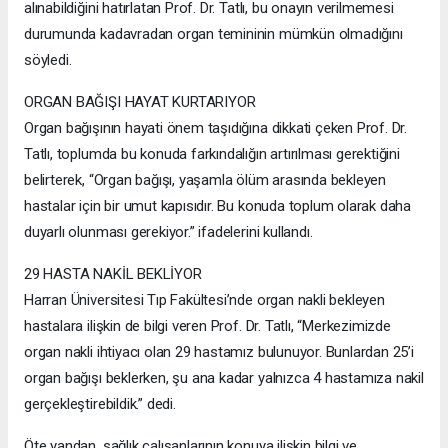
alınabildiğini hatırlatan Prof. Dr. Tatlı, bu onayın verilmemesi
durumunda kadavradan organ temininin mümkün olmadığını
söyledi.
ORGAN BAĞIŞI HAYAT KURTARIYOR
Organ bağışının hayati önem taşıdığına dikkati çeken Prof. Dr.
Tatlı, toplumda bu konuda farkındalığın artırılması gerektiğini
belirterek, “Organ bağışı, yaşamla ölüm arasında bekleyen
hastalar için bir umut kapısıdır. Bu konuda toplum olarak daha
duyarlı olunması gerekiyor.” ifadelerini kullandı.
29 HASTA NAKİL BEKLİYOR
Harran Üniversitesi Tıp Fakültesi’nde organ nakli bekleyen
hastalara ilişkin de bilgi veren Prof. Dr. Tatlı, “Merkezimizde
organ nakli ihtiyacı olan 29 hastamız bulunuyor. Bunlardan 25’i
organ bağışı beklerken, şu ana kadar yalnızca 4 hastamıza nakil
gerçekleştirebildik.” dedi.
Öte yandan, sağlık çalışanlarının konuya ilişkin bilgi ve