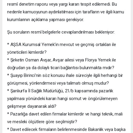
resmî denetim raporu veya yargı kararı tespit edilemedi. Bu
nedenle kamuoyunun aydınlatılması için tarafların ve ilgili kamu
kurumlarının açıklama yapması gerekiyor.
Şu soruların resmî belgelerle cevaplandırılması bekleniyor:
* AŞSA Kurumsal Yemek’in mevcut ve geçmiş ortakları ile
yöneticileri kimlerdir?
* Şirketin Osman Avşar, Avşar ailesi veya Florya Yemek ile
doğrudan ya da dolaylı ticari bağlantısı bulunmakta mıdır?
* Şuayıp Birinci’nin söz konusu ihale süreciyle ilgili herhangi bir
görüşmesi, yönlendirmesi veya talimatı olmuş mudur?
* Şanlıurfa İl Sağlık Müdürlüğü, 21/b kapsamında pazarlık
yapılması yönündeki kararı hangi somut ve öngörülemeyen
gelişmeye dayanarak aldı?
* Pazarlığa davet edilen firmalar kimlerdir ve hangi teknik, mali
ve mesleki ölçütlere göre seçilmiştir?
* Davet edilecek firmaların belirlenmesinde Bakanlık veya başka