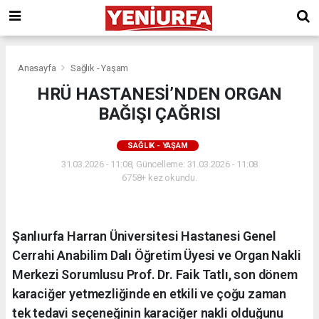
Anasayfa
Sağlık - Yaşam
HRÜ HASTANESİ’NDEN ORGAN
BAĞIŞI ÇAĞRISI
SAĞLIK - YAŞAM
31.03.2026 - 11:08, Güncelleme: 31.03.2026 - 11:08
6758+ kez okundu.
Şanlıurfa Harran Üniversitesi Hastanesi Genel
Cerrahi Anabilim Dalı Öğretim Üyesi ve Organ Nakli
Merkezi Sorumlusu Prof. Dr. Faik Tatlı, son dönem
karaciğer yetmezliğinde en etkili ve çoğu zaman
tek tedavi seçeneğinin karaciğer nakli olduğunu