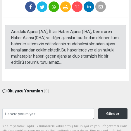
Anadolu Ajansı (AA), İhlas Haber Ajansı (İHA), Demirören
Haber Ajansı (DHA) ve diğer ajanslar tarafından eklenen tüm
haberler, sitemizin editörlerinin müdahalesi olmadan ajans
kanallarından çekilmektedir. Bu haberlerde yer alan hukuki
muhataplar haberi geçen ajanslar olup sitemizin hiç bir
editörü sorumlu tutulamaz...
Okuyucu Yorumları
(0)
Gönder
Yorum yazarak Topluluk Kuralları’nı kabul etmiş bulunuyor ve yeniurfagazetesi.com
sitesine yaptığınız yorumunuzla ilgili doğrudan veya dolaylı tüm sorumluluğu tek