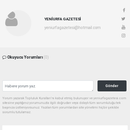
YENİURFA GAZETESİ
yeniurfagazetesi@hotmail.com
Okuyucu Yorumları
(0)
Gönder
Yorum yazarak Topluluk Kuralları’nı kabul etmiş bulunuyor ve yeniurfagazetesi.com
sitesine yaptığınız yorumunuzla ilgili doğrudan veya dolaylı tüm sorumluluğu tek
başınıza üstleniyorsunuz. Yazılan tüm yorumlardan site yönetimi hiçbir şekilde
sorumlu tutulamaz.