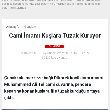
başınıza üstleniyorsunuz. Yazılan tüm yorumlardan site yönetimi hiçbir şekilde
sorumlu tutulamaz.
Anasayfa
Gündem
Cami İmamı Kuşlara Tuzak Kuruyor
GÜNDEM
28.07.2026 - 11:14, Güncelleme: 28.07.2026 - 12:09
32139 kez okundu.
Çanakkale merkeze bağlı Dümrek köyü cami imamı
Muhammmed Ali Tel cami duvarına, pencere
kenarına konan kuşlara file tuzak kurduğu ortaya
çıktı.