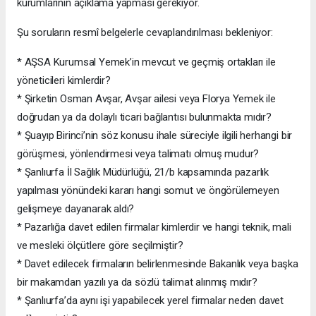
kurumlarının açıklama yapması gerekiyor.
Şu soruların resmî belgelerle cevaplandırılması bekleniyor:
* AŞSA Kurumsal Yemek’in mevcut ve geçmiş ortakları ile
yöneticileri kimlerdir?
* Şirketin Osman Avşar, Avşar ailesi veya Florya Yemek ile
doğrudan ya da dolaylı ticari bağlantısı bulunmakta mıdır?
* Şuayıp Birinci’nin söz konusu ihale süreciyle ilgili herhangi bir
görüşmesi, yönlendirmesi veya talimatı olmuş mudur?
* Şanlıurfa İl Sağlık Müdürlüğü, 21/b kapsamında pazarlık
yapılması yönündeki kararı hangi somut ve öngörülemeyen
gelişmeye dayanarak aldı?
* Pazarlığa davet edilen firmalar kimlerdir ve hangi teknik, mali
ve mesleki ölçütlere göre seçilmiştir?
* Davet edilecek firmaların belirlenmesinde Bakanlık veya başka
bir makamdan yazılı ya da sözlü talimat alınmış mıdır?
* Şanlıurfa’da aynı işi yapabilecek yerel firmalar neden davet