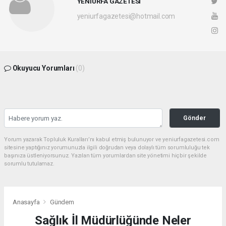
YENİURFA GAZETESİ
yeniurfagazetesi@hotmail.com
Okuyucu Yorumları
(0)
Gönder
Yorum yazarak Topluluk Kuralları’nı kabul etmiş bulunuyor ve yeniurfagazetesi.com
sitesine yaptığınız yorumunuzla ilgili doğrudan veya dolaylı tüm sorumluluğu tek
başınıza üstleniyorsunuz. Yazılan tüm yorumlardan site yönetimi hiçbir şekilde
sorumlu tutulamaz.
Anasayfa
Gündem
Sağlık İl Müdürlüğünde Neler