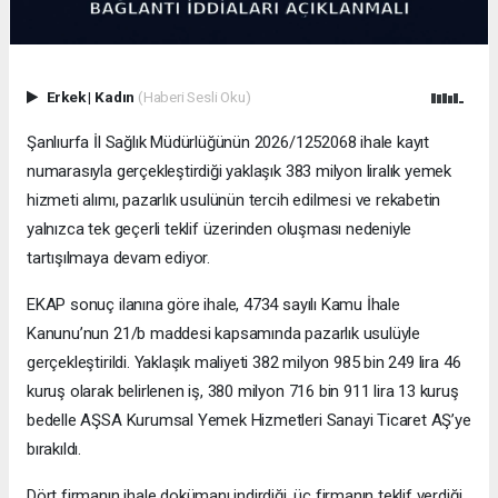
Erkek
|
Kadın
(Haberi Sesli Oku)
Şanlıurfa İl Sağlık Müdürlüğünün 2026/1252068 ihale kayıt
numarasıyla gerçekleştirdiği yaklaşık 383 milyon liralık yemek
hizmeti alımı, pazarlık usulünün tercih edilmesi ve rekabetin
yalnızca tek geçerli teklif üzerinden oluşması nedeniyle
tartışılmaya devam ediyor.
EKAP sonuç ilanına göre ihale, 4734 sayılı Kamu İhale
Kanunu’nun 21/b maddesi kapsamında pazarlık usulüyle
gerçekleştirildi. Yaklaşık maliyeti 382 milyon 985 bin 249 lira 46
kuruş olarak belirlenen iş, 380 milyon 716 bin 911 lira 13 kuruş
bedelle AŞSA Kurumsal Yemek Hizmetleri Sanayi Ticaret AŞ’ye
bırakıldı.
Dört firmanın ihale dokümanı indirdiği, üç firmanın teklif verdiği