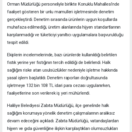
Orman Müdürlüğü personeliyle birlikte Konuklu Mahallesi’nde
faaliyet gösteren bir unlu mamulleri işletmesinde denetim
gerçekleştirdi. Denetim sırasında ürünlerin uygun koşullarda
muhafaza edilmediği, üretim alanlarında hijyen standartlarının
karşılanmadığı ve tüketiciyi yanıltıcı uygulamalara başvurulduğu
tespit edildi.
Ekiplerin incelemelerinde, bazı ürünlerde kullanıldığı belirtilen
fıstık yerine yer fıstığının tercih edildiği de belirlendi. Halk
sağlığını riske atan usulsüzlükler nedeniyle işletme hakkında
yasal işlem başlatıldı. Denetim raporları doğrultusunda
işletmeye 132 bin 108 TL idari para cezası uygulanırken,
faaliyetlerine son verilerek iş yeri mühürlendi.
Haliliye Belediyesi Zabıta Müdürlüğü, ilçe genelinde halk
sağlığını korumaya yönelik denetim çalışmalarının aralıksız
devam edeceğini açıkladı. Zabıta Müdürlüğü, vatandaşlardan
hijyen ve gıda güvenliğine ilişkin karşılaştıkları olumsuzlukları