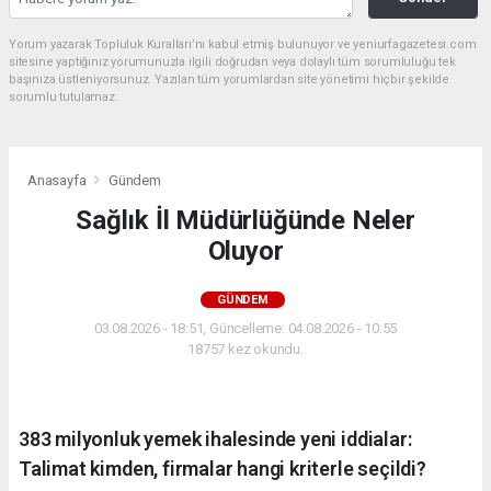
Yorum yazarak Topluluk Kuralları’nı kabul etmiş bulunuyor ve yeniurfagazetesi.com
sitesine yaptığınız yorumunuzla ilgili doğrudan veya dolaylı tüm sorumluluğu tek
başınıza üstleniyorsunuz. Yazılan tüm yorumlardan site yönetimi hiçbir şekilde
sorumlu tutulamaz.
Anasayfa
Gündem
Sağlık İl Müdürlüğünde Neler
Oluyor
GÜNDEM
03.08.2026 - 18:51, Güncelleme: 04.08.2026 - 10:55
18757 kez okundu.
383 milyonluk yemek ihalesinde yeni iddialar:
Talimat kimden, firmalar hangi kriterle seçildi?