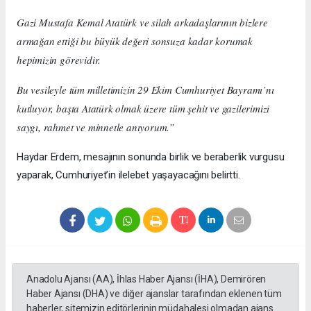
Gazi Mustafa Kemal Atatürk ve silah arkadaşlarının bizlere
armağan ettiği bu büyük değeri sonsuza kadar korumak
hepimizin görevidir.
Bu vesileyle tüm milletimizin 29 Ekim Cumhuriyet Bayramı’nı
kutluyor, başta Atatürk olmak üzere tüm şehit ve gazilerimizi
saygı, rahmet ve minnetle anıyorum.”
Haydar Erdem, mesajının sonunda birlik ve beraberlik vurgusu
yaparak, Cumhuriyet’in ilelebet yaşayacağını belirtti.
Anadolu Ajansı (AA), İhlas Haber Ajansı (İHA), Demirören
Haber Ajansı (DHA) ve diğer ajanslar tarafından eklenen tüm
haberler, sitemizin editörlerinin müdahalesi olmadan ajans