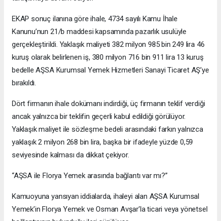
EKAP sonuç ilanına göre ihale, 4734 sayılı Kamu İhale
Kanunu’nun 21/b maddesi kapsamında pazarlık usulüyle
gerçekleştirildi. Yaklaşık maliyeti 382 milyon 985 bin 249 lira 46
kuruş olarak belirlenen iş, 380 milyon 716 bin 911 lira 13 kuruş
bedelle AŞSA Kurumsal Yemek Hizmetleri Sanayi Ticaret AŞ’ye
bırakıldı.
Dört firmanın ihale dokümanı indirdiği, üç firmanın teklif verdiği
ancak yalnızca bir teklifin geçerli kabul edildiği görülüyor.
Yaklaşık maliyet ile sözleşme bedeli arasındaki farkın yalnızca
yaklaşık 2 milyon 268 bin lira, başka bir ifadeyle yüzde 0,59
seviyesinde kalması da dikkat çekiyor.
“AŞSA ile Florya Yemek arasında bağlantı var mı?”
Kamuoyuna yansıyan iddialarda, ihaleyi alan AŞSA Kurumsal
Yemek’in Florya Yemek ve Osman Avşar’la ticari veya yönetsel