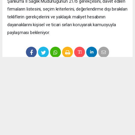
Şanlıurfa İl Sağlık Müdürlüğünün 21/b gerekçesini, davet edilen
firmaların listesini, seçim kriterlerini, değerlendirme dışı bırakılan
tekliflerin gerekçelerini ve yaklaşık maliyet hesabının
dayanaklarını kişisel ve ticari sırları koruyarak kamuoyuyla
paylaşması bekleniyor.
Anadolu Ajansı (AA), İhlas Haber Ajansı (İHA), Demirören
Haber Ajansı (DHA) ve diğer ajanslar tarafından eklenen tüm
haberler, sitemizin editörlerinin müdahalesi olmadan ajans
kanallarından çekilmektedir. Bu haberlerde yer alan hukuki
muhataplar haberi geçen ajanslar olup sitemizin hiç bir
editörü sorumlu tutulamaz...