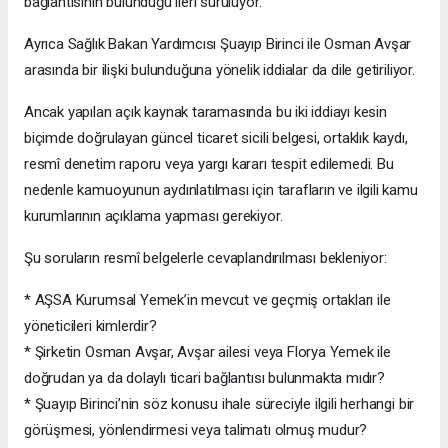
bağlantısının bulunduğu ileri sürülüyor.
Ayrıca Sağlık Bakan Yardımcısı Şuayıp Birinci ile Osman Avşar
arasında bir ilişki bulunduğuna yönelik iddialar da dile getiriliyor.
Ancak yapılan açık kaynak taramasında bu iki iddiayı kesin
biçimde doğrulayan güncel ticaret sicili belgesi, ortaklık kaydı,
resmî denetim raporu veya yargı kararı tespit edilemedi. Bu
nedenle kamuoyunun aydınlatılması için tarafların ve ilgili kamu
kurumlarının açıklama yapması gerekiyor.
Şu soruların resmî belgelerle cevaplandırılması bekleniyor:
* AŞSA Kurumsal Yemek’in mevcut ve geçmiş ortakları ile
yöneticileri kimlerdir?
* Şirketin Osman Avşar, Avşar ailesi veya Florya Yemek ile
doğrudan ya da dolaylı ticari bağlantısı bulunmakta mıdır?
* Şuayıp Birinci’nin söz konusu ihale süreciyle ilgili herhangi bir
görüşmesi, yönlendirmesi veya talimatı olmuş mudur?