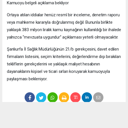
Kamuoyu belgeli açıklama bekliyor
Ortaya atılan iddialar henüz resmî bir inceleme, denetim raporu
veya mahkeme kararıyla doğrulanmış değil. Bununla birlikte
yaklaşık 383 milyon liralık kamu kaynağının kullanıldığı bir ihalede
yalnızca “mevzuata uygundur” açıklaması yeterli olmayacaktır.
Şanlıurfa İl Sağlık Müdürlüğünün 21/b gerekçesini, davet edilen
firmaların listesini, seçim kriterlerini, değerlendirme dışı bırakılan
tekliflerin gerekçelerini ve yaklaşık maliyet hesabının
dayanaklarını kişisel ve ticari sırları koruyarak kamuoyuyla
paylaşması bekleniyor.
Anadolu Ajansı (AA), İhlas Haber Ajansı (İHA), Demirören
Haber Ajansı (DHA) ve diğer ajanslar tarafından eklenen tüm