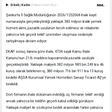
Erkek
|
Kadın
(Haberi Sesli Oku)
Şanlıurfa İl Sağlık Müdürlüğünün 2026/1252068 ihale kayıt
numarasıyla gerçekleştirdiği yaklaşık 383 milyon liralık yemek
hizmeti alımı, pazarlık usulünün tercih edilmesi ve rekabetin
yalnızca tek geçerli teklif üzerinden oluşması nedeniyle
tartışılmaya devam ediyor.
EKAP sonuç ilanına göre ihale, 4734 sayılı Kamu İhale
Kanunu’nun 21/b maddesi kapsamında pazarlık usulüyle
gerçekleştirildi. Yaklaşık maliyeti 382 milyon 985 bin 249 lira 46
kuruş olarak belirlenen iş, 380 milyon 716 bin 911 lira 13 kuruş
bedelle AŞSA Kurumsal Yemek Hizmetleri Sanayi Ticaret AŞ’ye
bırakıldı.
Dört firmanın ihale dokümanı indirdiği, üç firmanın teklif verdiği
ancak yalnızca bir teklifin geçerli kabul edildiği görülüyor.
Yaklaşık maliyet ile sözleşme bedeli arasındaki farkın yalnızca