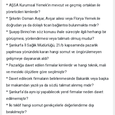
* AŞSA Kurumsal Yemek’in mevcut ve geçmiş ortakları ile
yöneticileri kimlerdir?
* Şirketin Osman Avşar, Avşar ailesi veya Florya Yemek ile
doğrudan ya da dolaylı ticari bağlantısı bulunmakta mıdır?
* Şuayıp Birinci’nin söz konusu ihale süreciyle ilgili herhangi bir
görüşmesi, yönlendirmesi veya talimatı olmuş mudur?
* Şanlıurfa İl Sağlık Müdürlüğü, 21/b kapsamında pazarlık
yapılması yönündeki kararı hangi somut ve öngörülemeyen
gelişmeye dayanarak aldı?
* Pazarlığa davet edilen firmalar kimlerdir ve hangi teknik, mali
ve mesleki ölçütlere göre seçilmiştir?
* Davet edilecek firmaların belirlenmesinde Bakanlık veya başka
bir makamdan yazılı ya da sözlü talimat alınmış mıdır?
* Şanlıurfa’da aynı işi yapabilecek yerel firmalar neden davet
edilmemiştir?
* İki teklif hangi somut gerekçelerle değerlendirme dışı
bırakılmıştır?