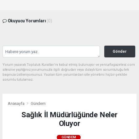
Okuyucu Yorumları
(0)
Gönder
Yorum yazarak Topluluk Kuralları’nı kabul etmiş bulunuyor ve yeniurfagazetesi.com
sitesine yaptığınız yorumunuzla ilgili doğrudan veya dolaylı tüm sorumluluğu tek
başınıza üstleniyorsunuz. Yazılan tüm yorumlardan site yönetimi hiçbir şekilde
sorumlu tutulamaz.
Anasayfa
Gündem
Sağlık İl Müdürlüğünde Neler
Oluyor
GÜNDEM