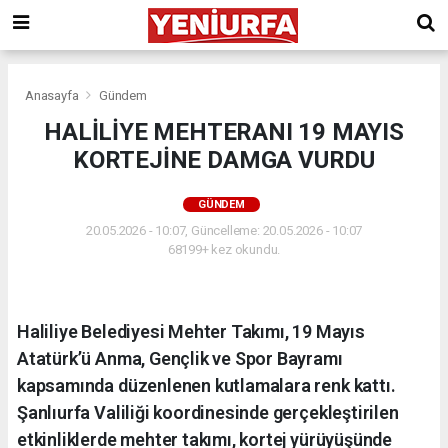
Anasayfa
Gündem
HALİLİYE MEHTERANI 19 MAYIS
KORTEJİNE DAMGA VURDU
GÜNDEM
20.05.2026 - 10:07, Güncelleme: 20.05.2026 - 10:07
68199+ kez okundu.
Haliliye Belediyesi Mehter Takımı, 19 Mayıs
Atatürk’ü Anma, Gençlik ve Spor Bayramı
kapsamında düzenlenen kutlamalara renk kattı.
Şanlıurfa Valiliği koordinesinde gerçekleştirilen
etkinliklerde mehter takımı, kortej yürüyüşünde