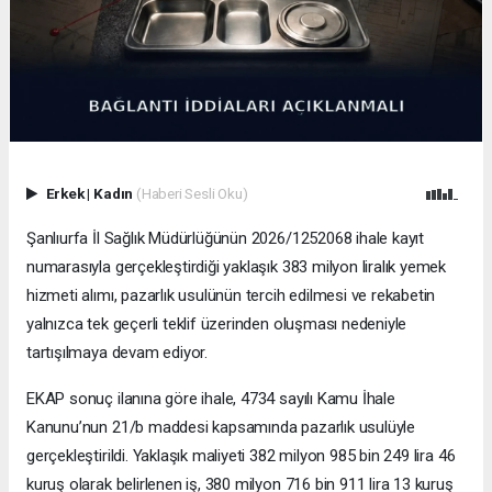
Erkek
|
Kadın
(Haberi Sesli Oku)
Şanlıurfa İl Sağlık Müdürlüğünün 2026/1252068 ihale kayıt
numarasıyla gerçekleştirdiği yaklaşık 383 milyon liralık yemek
hizmeti alımı, pazarlık usulünün tercih edilmesi ve rekabetin
yalnızca tek geçerli teklif üzerinden oluşması nedeniyle
tartışılmaya devam ediyor.
EKAP sonuç ilanına göre ihale, 4734 sayılı Kamu İhale
Kanunu’nun 21/b maddesi kapsamında pazarlık usulüyle
gerçekleştirildi. Yaklaşık maliyeti 382 milyon 985 bin 249 lira 46
kuruş olarak belirlenen iş, 380 milyon 716 bin 911 lira 13 kuruş