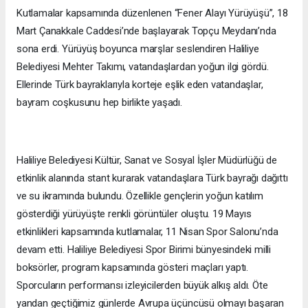
Kutlamalar kapsamında düzenlenen “Fener Alayı Yürüyüşü”, 18
Mart Çanakkale Caddesi’nde başlayarak Topçu Meydanı’nda
sona erdi. Yürüyüş boyunca marşlar seslendiren Haliliye
Belediyesi Mehter Takımı, vatandaşlardan yoğun ilgi gördü.
Ellerinde Türk bayraklarıyla korteje eşlik eden vatandaşlar,
bayram coşkusunu hep birlikte yaşadı.
Haliliye Belediyesi Kültür, Sanat ve Sosyal İşler Müdürlüğü de
etkinlik alanında stant kurarak vatandaşlara Türk bayrağı dağıttı
ve su ikramında bulundu. Özellikle gençlerin yoğun katılım
gösterdiği yürüyüşte renkli görüntüler oluştu. 19 Mayıs
etkinlikleri kapsamında kutlamalar, 11 Nisan Spor Salonu’nda
devam etti. Haliliye Belediyesi Spor Birimi bünyesindeki milli
boksörler, program kapsamında gösteri maçları yaptı.
Sporcuların performansı izleyicilerden büyük alkış aldı. Öte
yandan geçtiğimiz günlerde Avrupa üçüncüsü olmayı başaran