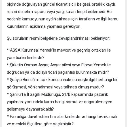
biçimde doğrulayan güncel ticaret sicili belgesi, ortaklık kaydı,
resmî denetim raporu veya yargı kararı tespit edilemedi. Bu
nedenle kamuoyunun aydınlatılması için tarafların ve ilgili kamu
kurumlarının açıklama yapması gerekiyor.
Şu soruların resmî belgelerle cevaplandırılması bekleniyor:
* AŞSA Kurumsal Yemek’in mevcut ve geçmiş ortakları ile
yöneticileri kimlerdir?
* Şirketin Osman Avşar, Avşar ailesi veya Florya Yemek ile
doğrudan ya da dolaylı ticari bağlantısı bulunmakta mıdır?
* Şuayıp Birinci’nin söz konusu ihale süreciyle ilgili herhangi bir
görüşmesi, yönlendirmesi veya talimatı olmuş mudur?
* Şanlıurfa İl Sağlık Müdürlüğü, 21/b kapsamında pazarlık
yapılması yönündeki kararı hangi somut ve öngörülemeyen
gelişmeye dayanarak aldı?
* Pazarlığa davet edilen firmalar kimlerdir ve hangi teknik, mali
ve mesleki ölçütlere göre seçilmiştir?