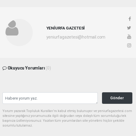
YENİURFA GAZETESİ
yeniurfagazetesi@hotmail.com
Okuyucu Yorumları
(0)
Gönder
Yorum yazarak Topluluk Kuralları’nı kabul etmiş bulunuyor ve yeniurfagazetesi.com
sitesine yaptığınız yorumunuzla ilgili doğrudan veya dolaylı tüm sorumluluğu tek
başınıza üstleniyorsunuz. Yazılan tüm yorumlardan site yönetimi hiçbir şekilde
sorumlu tutulamaz.