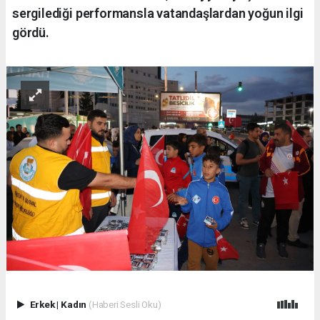
sergilediği performansla vatandaşlardan yoğun ilgi
gördü.
Erkek
|
Kadın
(Haberi Sesli Oku)