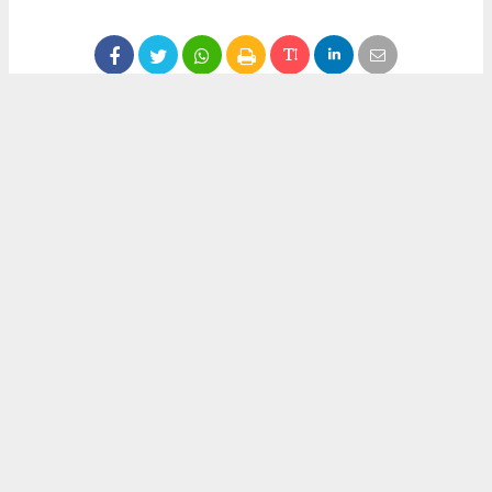
Anadolu Ajansı (AA), İhlas Haber Ajansı (İHA), Demirören
Haber Ajansı (DHA) ve diğer ajanslar tarafından eklenen tüm
haberler, sitemizin editörlerinin müdahalesi olmadan ajans
kanallarından çekilmektedir. Bu haberlerde yer alan hukuki
muhataplar haberi geçen ajanslar olup sitemizin hiç bir
editörü sorumlu tutulamaz...
Okuyucu Yorumları
(0)
Gönder