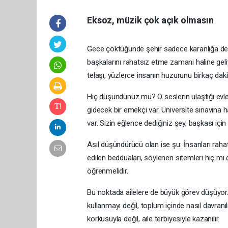
Eksoz, müzik çok açık olmasın
Gece çöktüğünde şehir sadece karanlığa değil
başkalarını rahatsız etme zamanı haline geliy
telaşı, yüzlerce insanın huzurunu birkaç daki
Hiç düşündünüz mü? O seslerin ulaştığı evler
gidecek bir emekçi var. Üniversite sınavına h
var. Sizin eğlence dediğiniz şey, başkası için
Asıl düşündürücü olan ise şu: İnsanları rahat
edilen bedduaları, söylenen sitemleri hiç 
öğrenmelidir.
Bu noktada ailelere de büyük görev düşüyor.
kullanmayı değil, toplum içinde nasıl davranı
korkusuyla değil, aile terbiyesiyle kazanılır.