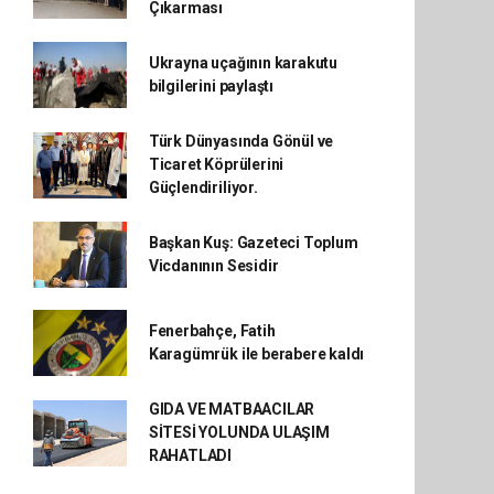
Çıkarması
Ukrayna uçağının karakutu
bilgilerini paylaştı
Türk Dünyasında Gönül ve
Ticaret Köprülerini
Güçlendiriliyor.
Başkan Kuş: Gazeteci Toplum
Vicdanının Sesidir
Fenerbahçe, Fatih
Karagümrük ile berabere kaldı
GIDA VE MATBAACILAR
SİTESİ YOLUNDA ULAŞIM
RAHATLADI