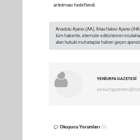
artırılması hedeflendi.
Anadolu Ajansı (AA), İhlas Haber Ajansı (İHA
tüm haberler, sitemizin editörlerinin müdaha
alan hukuki muhataplar haberi geçen ajanslar
YENİURFA GAZETESİ
yeniurfagazetesi@ho
Okuyucu Yorumları
(0)