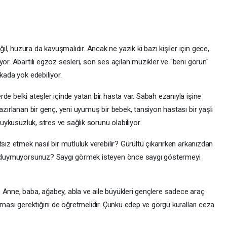
, huzura da kavuşmalıdır. Ancak ne yazık ki bazı kişiler için gece,
or. Abartılı egzoz sesleri, son ses açılan müzikler ve "beni görün"
kada yok edebiliyor.
de belki ateşler içinde yatan bir hasta var. Sabah ezanıyla işine
azırlanan bir genç, yeni uyumuş bir bebek, tansiyon hastası bir yaşlı
 uykusuzluk, stres ve sağlık sorunu olabiliyor.
sız etmek nasıl bir mutluluk verebilir? Gürültü çıkarırken arkanızdan
mi duymuyorsunuz? Saygı görmek isteyen önce saygı göstermeyi
 Anne, baba, ağabey, abla ve aile büyükleri gençlere sadece araç
lması gerektiğini de öğretmelidir. Çünkü edep ve görgü kuralları ceza