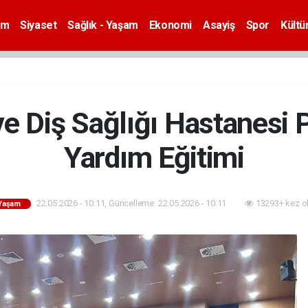
em
Siyaset
Sağlık - Yaşam
Ekonomi
Asayiş
Spor
Kültü
ve Diş Sağlığı Hastanesi 
Yardım Eğitimi
22.05.2026 - 10:11, Güncelleme: 22.05.2026 - 10:11
13293+ kez o
 Yaşam