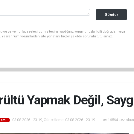
Gönder
uyor ve yeniurfagazetesi.com sitesine yaptığınız yorumunuzla ilgili doğrudan veya
. Yazılan tüm yorumlardan site yönetimi hiçbir şekilde sorumlu tutulamaz.
ültü Yapmak Değil, Sayg
03.08.2026 - 23:19, Güncelleme: 03.08.2026 - 23:19
16564 kez okun
dem