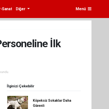
r-Sanat
Diğer
Menü
Personeline İlk
kundu.
İlginizi Çekebilir
Köpeksiz Sokaklar Daha
Güvenli