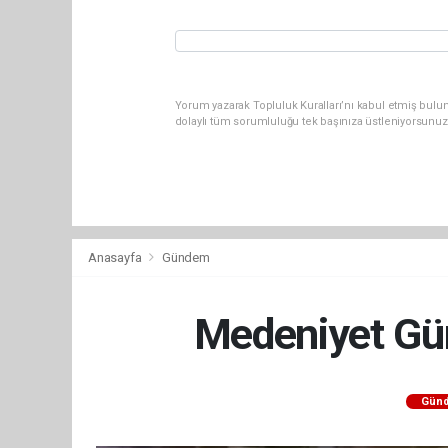
Yorum yazarak Topluluk Kuralları’nı kabul etmiş bulun
dolaylı tüm sorumluluğu tek başınıza üstleniyorsunuz
Anasayfa
Gündem
Medeniyet Gür
Gün