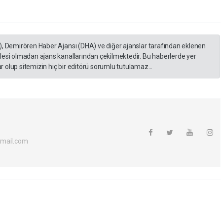
), Demirören Haber Ajansı (DHA) ve diğer ajanslar tarafından eklenen
lesi olmadan ajans kanallarından çekilmektedir. Bu haberlerde yer
 olup sitemizin hiç bir editörü sorumlu tutulamaz...
tmail.com