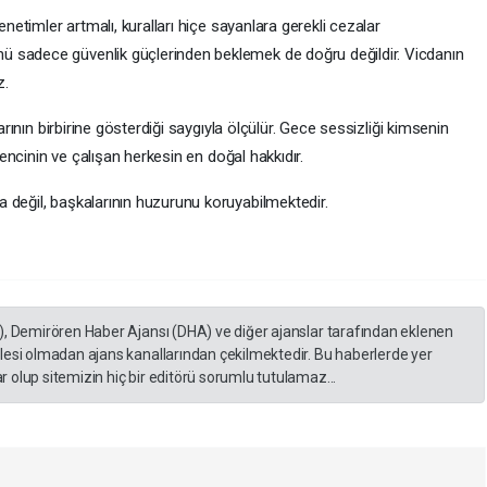
enetimler artmalı, kuralları hiçe sayanlara gerekli cezalar
 sadece güvenlik güçlerinden beklemek de doğru değildir. Vicdanın
z.
larının birbirine gösterdiği saygıyla ölçülür. Gece sessizliği kimsenin
ğrencinin ve çalışan herkesin en doğal hakkıdır.
 değil, başkalarının huzurunu koruyabilmektedir.
), Demirören Haber Ajansı (DHA) ve diğer ajanslar tarafından eklenen
lesi olmadan ajans kanallarından çekilmektedir. Bu haberlerde yer
 olup sitemizin hiç bir editörü sorumlu tutulamaz...