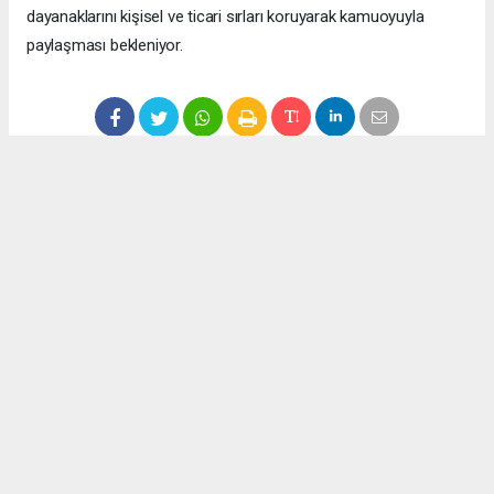
dayanaklarını kişisel ve ticari sırları koruyarak kamuoyuyla
paylaşması bekleniyor.
Anadolu Ajansı (AA), İhlas Haber Ajansı (İHA), Demirören
Haber Ajansı (DHA) ve diğer ajanslar tarafından eklenen tüm
haberler, sitemizin editörlerinin müdahalesi olmadan ajans
kanallarından çekilmektedir. Bu haberlerde yer alan hukuki
muhataplar haberi geçen ajanslar olup sitemizin hiç bir
editörü sorumlu tutulamaz...
Okuyucu Yorumları
(0)