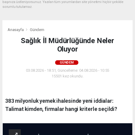
başınıza üstleniyorsunuz. Yazılan tüm yorumlardan site yönetimi hiçbir şekilde
sorumlu tutulamaz.
Anasayfa
Gündem
Sağlık İl Müdürlüğünde Neler
Oluyor
GÜNDEM
03.08.2026 - 18:51, Güncelleme: 04.08.2026 - 10:55
15501 kez okundu.
383 milyonluk yemek ihalesinde yeni iddialar:
Talimat kimden, firmalar hangi kriterle seçildi?