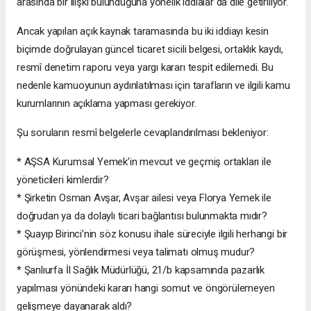
arasında bir ilişki bulunduğuna yönelik iddialar da dile getiriliyor.
Ancak yapılan açık kaynak taramasında bu iki iddiayı kesin
biçimde doğrulayan güncel ticaret sicili belgesi, ortaklık kaydı,
resmî denetim raporu veya yargı kararı tespit edilemedi. Bu
nedenle kamuoyunun aydınlatılması için tarafların ve ilgili kamu
kurumlarının açıklama yapması gerekiyor.
Şu soruların resmî belgelerle cevaplandırılması bekleniyor:
* AŞSA Kurumsal Yemek’in mevcut ve geçmiş ortakları ile
yöneticileri kimlerdir?
* Şirketin Osman Avşar, Avşar ailesi veya Florya Yemek ile
doğrudan ya da dolaylı ticari bağlantısı bulunmakta mıdır?
* Şuayıp Birinci’nin söz konusu ihale süreciyle ilgili herhangi bir
görüşmesi, yönlendirmesi veya talimatı olmuş mudur?
* Şanlıurfa İl Sağlık Müdürlüğü, 21/b kapsamında pazarlık
yapılması yönündeki kararı hangi somut ve öngörülemeyen
gelişmeye dayanarak aldı?