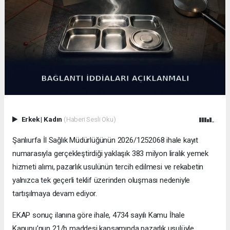
Erkek
|
Kadın
(Haberi Sesli Oku)
Şanlıurfa İl Sağlık Müdürlüğünün 2026/1252068 ihale kayıt
numarasıyla gerçekleştirdiği yaklaşık 383 milyon liralık yemek
hizmeti alımı, pazarlık usulünün tercih edilmesi ve rekabetin
yalnızca tek geçerli teklif üzerinden oluşması nedeniyle
tartışılmaya devam ediyor.
EKAP sonuç ilanına göre ihale, 4734 sayılı Kamu İhale
Kanunu’nun 21/b maddesi kapsamında pazarlık usulüyle