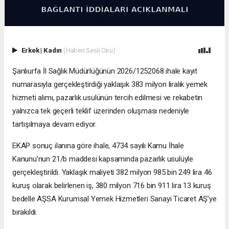
Erkek
|
Kadın
(Haberi Sesli Oku)
Şanlıurfa İl Sağlık Müdürlüğünün 2026/1252068 ihale kayıt
numarasıyla gerçekleştirdiği yaklaşık 383 milyon liralık yemek
hizmeti alımı, pazarlık usulünün tercih edilmesi ve rekabetin
yalnızca tek geçerli teklif üzerinden oluşması nedeniyle
tartışılmaya devam ediyor.
EKAP sonuç ilanına göre ihale, 4734 sayılı Kamu İhale
Kanunu’nun 21/b maddesi kapsamında pazarlık usulüyle
gerçekleştirildi. Yaklaşık maliyeti 382 milyon 985 bin 249 lira 46
kuruş olarak belirlenen iş, 380 milyon 716 bin 911 lira 13 kuruş
bedelle AŞSA Kurumsal Yemek Hizmetleri Sanayi Ticaret AŞ’ye
bırakıldı.