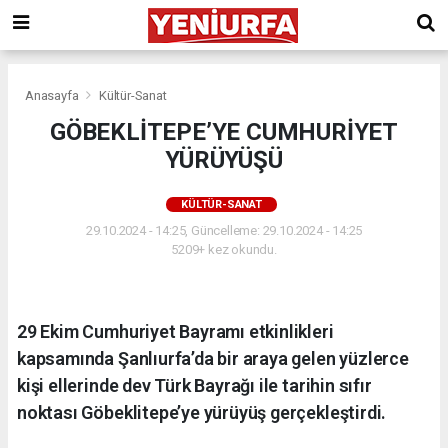
Anasayfa
Kültür-Sanat
GÖBEKLİTEPE’YE CUMHURİYET
YÜRÜYÜŞÜ
KÜLTÜR-SANAT
29.10.2024 - 14:25, Güncelleme: 29.10.2024 - 14:25
5209+ kez okundu.
29 Ekim Cumhuriyet Bayramı etkinlikleri
kapsamında Şanlıurfa’da bir araya gelen yüzlerce
kişi ellerinde dev Türk Bayrağı ile tarihin sıfır
noktası Göbeklitepe’ye yürüyüş gerçekleştirdi.