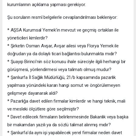
kurumlarının açıklama yapması gerekiyor.
Şu soruların resmî belgelerle cevaplandırılması bekleniyor:
* AŞSA Kurumsal Yemek’in mevcut ve geçmiş ortakları ile
yöneticileri kimlerdir?
* Şirketin Osman Avşar, Avşar ailesi veya Florya Yemek ile
doğrudan ya da dolaylı ticari bağlantısı bulunmakta mıdır?
* Şuayıp Birinci’nin söz konusu ihale süreciyle ilgili herhangi bir
görüşmesi, yönlendirmesi veya talimatı olmuş mudur?
* Şanlıurfa İl Sağlık Müdürlüğü, 21/b kapsamında pazarlık
yapılması yönündeki kararı hangi somut ve öngörülemeyen
gelişmeye dayanarak aldı?
* Pazarlığa davet edilen firmalar kimlerdir ve hangi teknik, mali
ve mesleki ölçütlere göre seçilmiştir?
* Davet edilecek firmaların belirlenmesinde Bakanlık veya başka
bir makamdan yazılı ya da sözlü talimat alınmış mıdır?
* Şanlıurfa’da aynı işi yapabilecek yerel firmalar neden davet