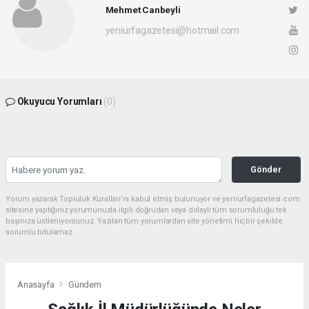
Mehmet Canbeyli
yeniurfagazetesi@hotmail.com
Okuyucu Yorumları
(0)
Gönder
Yorum yazarak Topluluk Kuralları’nı kabul etmiş bulunuyor ve yeniurfagazetesi.com
sitesine yaptığınız yorumunuzla ilgili doğrudan veya dolaylı tüm sorumluluğu tek
başınıza üstleniyorsunuz. Yazılan tüm yorumlardan site yönetimi hiçbir şekilde
sorumlu tutulamaz.
Anasayfa
Gündem