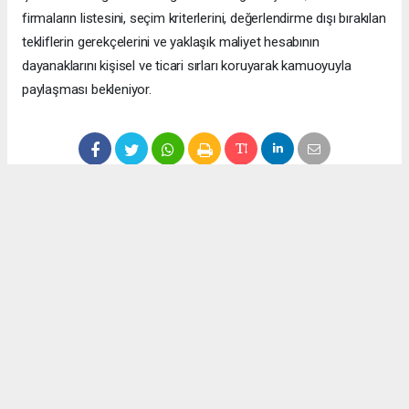
firmaların listesini, seçim kriterlerini, değerlendirme dışı bırakılan
tekliflerin gerekçelerini ve yaklaşık maliyet hesabının
dayanaklarını kişisel ve ticari sırları koruyarak kamuoyuyla
paylaşması bekleniyor.
Anadolu Ajansı (AA), İhlas Haber Ajansı (İHA), Demirören
Haber Ajansı (DHA) ve diğer ajanslar tarafından eklenen tüm
haberler, sitemizin editörlerinin müdahalesi olmadan ajans
kanallarından çekilmektedir. Bu haberlerde yer alan hukuki
muhataplar haberi geçen ajanslar olup sitemizin hiç bir
editörü sorumlu tutulamaz...