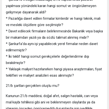
yapılması yönündeki kararı hangi somut ve öngörülemeyen
gelişmeye dayanarak aldı?
* Pazarlığa davet edilen firmalar kimlerdir ve hangi teknik, mali
ve mesleki ölçütlere göre seçilmiştir?
* Davet edilecek firmaların belirlenmesinde Bakanlık veya başka
bir makamdan yazılı ya da sözlü talimat alınmış mıdır?
* Şanlıurfa’da aynı işi yapabilecek yerel firmalar neden davet
edilmemiştir?
* İki teklif hangi somut gerekçelerle değerlendirme dışı
bırakılmıştır?
* Yaklaşık maliyet hazırlanırken hangi piyasa araştırmaları, fiyat
teklifleri ve maliyet analizleri esas alınmıştır?
21/b şartları gerçekten oluştu mu?
Kanunun 21/b maddesi; doğal afet, salgın hastalık, can veya
mal kaybı tehlikesi gibi ani ve beklenmeyen olaylarda ya da
idarenin önceden öngöremediği durumlarda işin ivedilikle