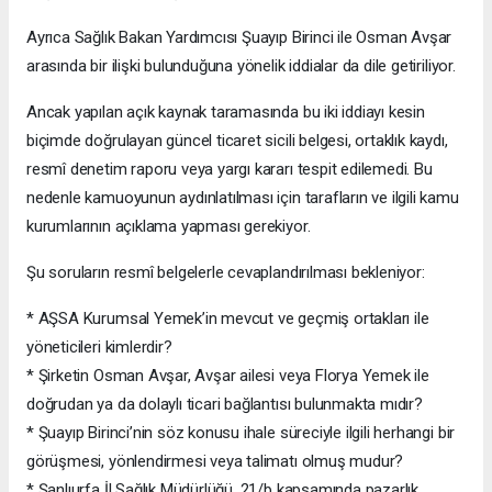
Ayrıca Sağlık Bakan Yardımcısı Şuayıp Birinci ile Osman Avşar
arasında bir ilişki bulunduğuna yönelik iddialar da dile getiriliyor.
Ancak yapılan açık kaynak taramasında bu iki iddiayı kesin
biçimde doğrulayan güncel ticaret sicili belgesi, ortaklık kaydı,
resmî denetim raporu veya yargı kararı tespit edilemedi. Bu
nedenle kamuoyunun aydınlatılması için tarafların ve ilgili kamu
kurumlarının açıklama yapması gerekiyor.
Şu soruların resmî belgelerle cevaplandırılması bekleniyor:
* AŞSA Kurumsal Yemek’in mevcut ve geçmiş ortakları ile
yöneticileri kimlerdir?
* Şirketin Osman Avşar, Avşar ailesi veya Florya Yemek ile
doğrudan ya da dolaylı ticari bağlantısı bulunmakta mıdır?
* Şuayıp Birinci’nin söz konusu ihale süreciyle ilgili herhangi bir
görüşmesi, yönlendirmesi veya talimatı olmuş mudur?
* Şanlıurfa İl Sağlık Müdürlüğü, 21/b kapsamında pazarlık