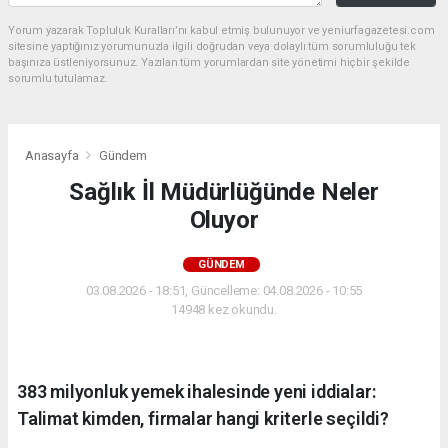
Yorum yazarak Topluluk Kuralları’nı kabul etmiş bulunuyor ve yeniurfagazetesi.com
sitesine yaptığınız yorumunuzla ilgili doğrudan veya dolaylı tüm sorumluluğu tek
başınıza üstleniyorsunuz. Yazılan tüm yorumlardan site yönetimi hiçbir şekilde
sorumlu tutulamaz.
Anasayfa
Gündem
Sağlık İl Müdürlüğünde Neler
Oluyor
GÜNDEM
03.08.2026 - 18:51, Güncelleme: 04.08.2026 - 10:55
14948 kez okundu.
383 milyonluk yemek ihalesinde yeni iddialar:
Talimat kimden, firmalar hangi kriterle seçildi?