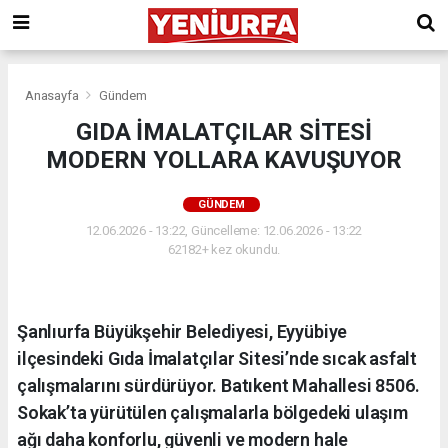
Anasayfa
Gündem
GIDA İMALATÇILAR SİTESİ
MODERN YOLLARA KAVUŞUYOR
GÜNDEM
12.06.2026 - 13:22, Güncelleme: 12.06.2026 - 13:22
62182+ kez okundu.
Şanlıurfa Büyükşehir Belediyesi, Eyyübiye
ilçesindeki Gıda İmalatçılar Sitesi’nde sıcak asfalt
çalışmalarını sürdürüyor. Batıkent Mahallesi 8506.
Sokak’ta yürütülen çalışmalarla bölgedeki ulaşım
ağı daha konforlu, güvenli ve modern hale