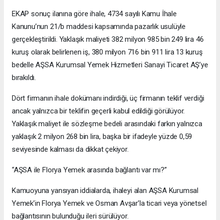
EKAP sonuç ilanına göre ihale, 4734 sayılı Kamu İhale
Kanunu’nun 21/b maddesi kapsamında pazarlık usulüyle
gerçekleştirildi. Yaklaşık maliyeti 382 milyon 985 bin 249 lira 46
kuruş olarak belirlenen iş, 380 milyon 716 bin 911 lira 13 kuruş
bedelle AŞSA Kurumsal Yemek Hizmetleri Sanayi Ticaret AŞ’ye
bırakıldı.
Dört firmanın ihale dokümanı indirdiği, üç firmanın teklif verdiği
ancak yalnızca bir teklifin geçerli kabul edildiği görülüyor.
Yaklaşık maliyet ile sözleşme bedeli arasındaki farkın yalnızca
yaklaşık 2 milyon 268 bin lira, başka bir ifadeyle yüzde 0,59
seviyesinde kalması da dikkat çekiyor.
“AŞSA ile Florya Yemek arasında bağlantı var mı?”
Kamuoyuna yansıyan iddialarda, ihaleyi alan AŞSA Kurumsal
Yemek’in Florya Yemek ve Osman Avşar’la ticari veya yönetsel
bağlantısının bulunduğu ileri sürülüyor.