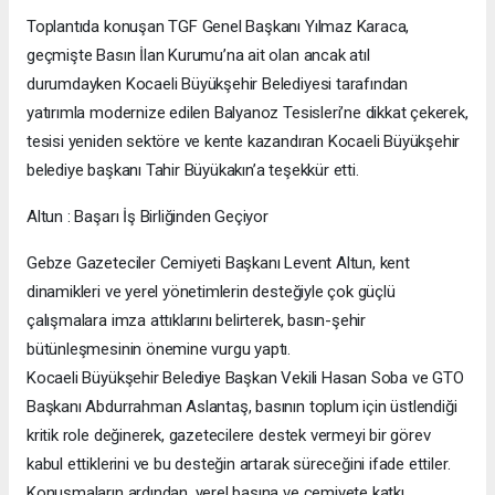
Toplantıda konuşan TGF Genel Başkanı Yılmaz Karaca,
geçmişte Basın İlan Kurumu’na ait olan ancak atıl
durumdayken Kocaeli Büyükşehir Belediyesi tarafından
yatırımla modernize edilen Balyanoz Tesisleri’ne dikkat çekerek,
tesisi yeniden sektöre ve kente kazandıran Kocaeli Büyükşehir
belediye başkanı Tahir Büyükakın’a teşekkür etti.
Altun : Başarı İş Birliğinden Geçiyor
Gebze Gazeteciler Cemiyeti Başkanı Levent Altun, kent
dinamikleri ve yerel yönetimlerin desteğiyle çok güçlü
çalışmalara imza attıklarını belirterek, basın-şehir
bütünleşmesinin önemine vurgu yaptı.
Kocaeli Büyükşehir Belediye Başkan Vekili Hasan Soba ve GTO
Başkanı Abdurrahman Aslantaş, basının toplum için üstlendiği
kritik role değinerek, gazetecilere destek vermeyi bir görev
kabul ettiklerini ve bu desteğin artarak süreceğini ifade ettiler.
Konuşmaların ardından, yerel basına ve cemiyete katkı