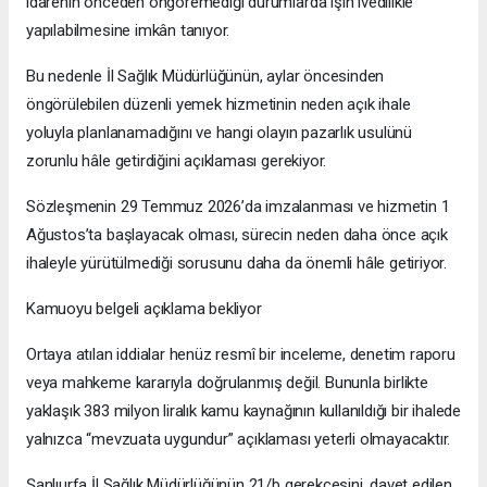
idarenin önceden öngöremediği durumlarda işin ivedilikle
yapılabilmesine imkân tanıyor.
Bu nedenle İl Sağlık Müdürlüğünün, aylar öncesinden
öngörülebilen düzenli yemek hizmetinin neden açık ihale
yoluyla planlanamadığını ve hangi olayın pazarlık usulünü
zorunlu hâle getirdiğini açıklaması gerekiyor.
Sözleşmenin 29 Temmuz 2026’da imzalanması ve hizmetin 1
Ağustos’ta başlayacak olması, sürecin neden daha önce açık
ihaleyle yürütülmediği sorusunu daha da önemli hâle getiriyor.
Kamuoyu belgeli açıklama bekliyor
Ortaya atılan iddialar henüz resmî bir inceleme, denetim raporu
veya mahkeme kararıyla doğrulanmış değil. Bununla birlikte
yaklaşık 383 milyon liralık kamu kaynağının kullanıldığı bir ihalede
yalnızca “mevzuata uygundur” açıklaması yeterli olmayacaktır.
Şanlıurfa İl Sağlık Müdürlüğünün 21/b gerekçesini, davet edilen