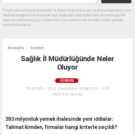
Yorum yazarak Topluluk Kuralları’nı kabul etmiş bulunuyor ve yeniurfagazetesi.com
sitesine yaptığınız yorumunuzla ilgili doğrudan veya dolaylı tüm sorumluluğu tek
başınıza üstleniyorsunuz. Yazılan tüm yorumlardan site yönetimi hiçbir şekilde
sorumlu tutulamaz.
Anasayfa
Gündem
Sağlık İl Müdürlüğünde Neler
Oluyor
GÜNDEM
03.08.2026 - 18:51, Güncelleme: 04.08.2026 - 10:55
18547 kez okundu.
383 milyonluk yemek ihalesinde yeni iddialar:
Talimat kimden, firmalar hangi kriterle seçildi?