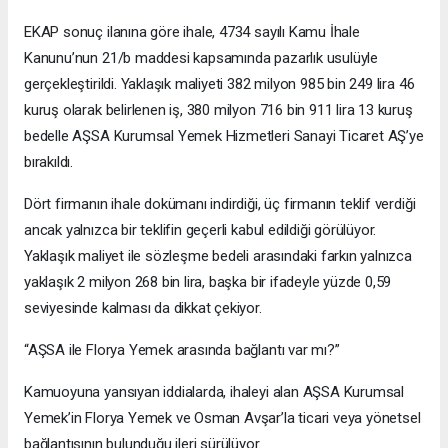
EKAP sonuç ilanına göre ihale, 4734 sayılı Kamu İhale
Kanunu’nun 21/b maddesi kapsamında pazarlık usulüyle
gerçekleştirildi. Yaklaşık maliyeti 382 milyon 985 bin 249 lira 46
kuruş olarak belirlenen iş, 380 milyon 716 bin 911 lira 13 kuruş
bedelle AŞSA Kurumsal Yemek Hizmetleri Sanayi Ticaret AŞ’ye
bırakıldı.
Dört firmanın ihale dokümanı indirdiği, üç firmanın teklif verdiği
ancak yalnızca bir teklifin geçerli kabul edildiği görülüyor.
Yaklaşık maliyet ile sözleşme bedeli arasındaki farkın yalnızca
yaklaşık 2 milyon 268 bin lira, başka bir ifadeyle yüzde 0,59
seviyesinde kalması da dikkat çekiyor.
“AŞSA ile Florya Yemek arasında bağlantı var mı?”
Kamuoyuna yansıyan iddialarda, ihaleyi alan AŞSA Kurumsal
Yemek’in Florya Yemek ve Osman Avşar’la ticari veya yönetsel
bağlantısının bulunduğu ileri sürülüyor.