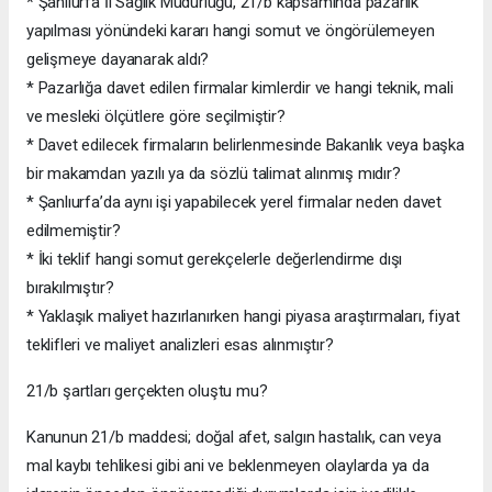
* Şanlıurfa İl Sağlık Müdürlüğü, 21/b kapsamında pazarlık
yapılması yönündeki kararı hangi somut ve öngörülemeyen
gelişmeye dayanarak aldı?
* Pazarlığa davet edilen firmalar kimlerdir ve hangi teknik, mali
ve mesleki ölçütlere göre seçilmiştir?
* Davet edilecek firmaların belirlenmesinde Bakanlık veya başka
bir makamdan yazılı ya da sözlü talimat alınmış mıdır?
* Şanlıurfa’da aynı işi yapabilecek yerel firmalar neden davet
edilmemiştir?
* İki teklif hangi somut gerekçelerle değerlendirme dışı
bırakılmıştır?
* Yaklaşık maliyet hazırlanırken hangi piyasa araştırmaları, fiyat
teklifleri ve maliyet analizleri esas alınmıştır?
21/b şartları gerçekten oluştu mu?
Kanunun 21/b maddesi; doğal afet, salgın hastalık, can veya
mal kaybı tehlikesi gibi ani ve beklenmeyen olaylarda ya da