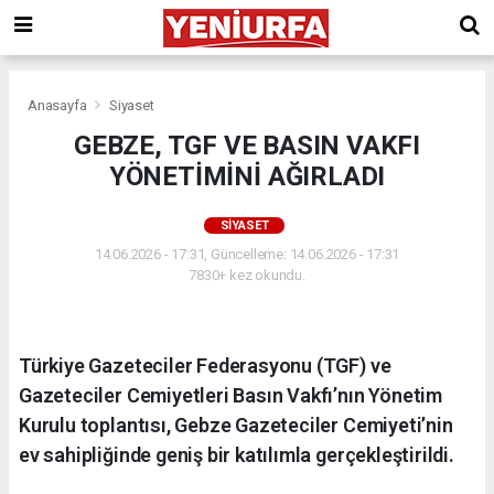
Anasayfa
Siyaset
GEBZE, TGF VE BASIN VAKFI
YÖNETİMİNİ AĞIRLADI
SIYASET
14.06.2026 - 17:31, Güncelleme: 14.06.2026 - 17:31
7830+ kez okundu.
Türkiye Gazeteciler Federasyonu (TGF) ve
Gazeteciler Cemiyetleri Basın Vakfı’nın Yönetim
Kurulu toplantısı, Gebze Gazeteciler Cemiyeti’nin
ev sahipliğinde geniş bir katılımla gerçekleştirildi.