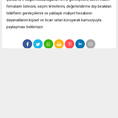
firmaların listesini, seçim kriterlerini, değerlendirme dışı bırakılan
tekliflerin gerekçelerini ve yaklaşık maliyet hesabının
dayanaklarını kişisel ve ticari sırları koruyarak kamuoyuyla
paylaşması bekleniyor.
Anadolu Ajansı (AA), İhlas Haber Ajansı (İHA), Demirören
Haber Ajansı (DHA) ve diğer ajanslar tarafından eklenen tüm
haberler, sitemizin editörlerinin müdahalesi olmadan ajans
kanallarından çekilmektedir. Bu haberlerde yer alan hukuki
muhataplar haberi geçen ajanslar olup sitemizin hiç bir
editörü sorumlu tutulamaz...