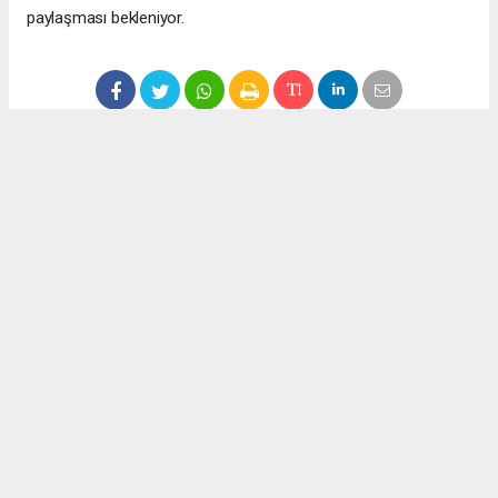
paylaşması bekleniyor.
Anadolu Ajansı (AA), İhlas Haber Ajansı (İHA), Demirören
Haber Ajansı (DHA) ve diğer ajanslar tarafından eklenen tüm
haberler, sitemizin editörlerinin müdahalesi olmadan ajans
kanallarından çekilmektedir. Bu haberlerde yer alan hukuki
muhataplar haberi geçen ajanslar olup sitemizin hiç bir
editörü sorumlu tutulamaz...
Okuyucu Yorumları
(0)
Gönder