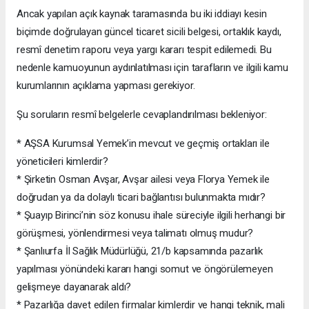
Ancak yapılan açık kaynak taramasında bu iki iddiayı kesin
biçimde doğrulayan güncel ticaret sicili belgesi, ortaklık kaydı,
resmî denetim raporu veya yargı kararı tespit edilemedi. Bu
nedenle kamuoyunun aydınlatılması için tarafların ve ilgili kamu
kurumlarının açıklama yapması gerekiyor.
Şu soruların resmî belgelerle cevaplandırılması bekleniyor:
* AŞSA Kurumsal Yemek’in mevcut ve geçmiş ortakları ile
yöneticileri kimlerdir?
* Şirketin Osman Avşar, Avşar ailesi veya Florya Yemek ile
doğrudan ya da dolaylı ticari bağlantısı bulunmakta mıdır?
* Şuayıp Birinci’nin söz konusu ihale süreciyle ilgili herhangi bir
görüşmesi, yönlendirmesi veya talimatı olmuş mudur?
* Şanlıurfa İl Sağlık Müdürlüğü, 21/b kapsamında pazarlık
yapılması yönündeki kararı hangi somut ve öngörülemeyen
gelişmeye dayanarak aldı?
* Pazarlığa davet edilen firmalar kimlerdir ve hangi teknik, mali