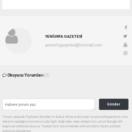
YENİURFA GAZETESİ
yeniurfagazetesi@hotmail.com
Okuyucu Yorumları
(0)
Gönder
Yorum yazarak Topluluk Kuralları’nı kabul etmiş bulunuyor ve yeniurfagazetesi.com
sitesine yaptığınız yorumunuzla ilgili doğrudan veya dolaylı tüm sorumluluğu tek
başınıza üstleniyorsunuz. Yazılan tüm yorumlardan site yönetimi hiçbir şekilde
sorumlu tutulamaz.