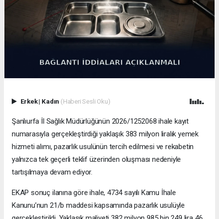
Erkek
|
Kadın
(Haberi Sesli Oku)
Şanlıurfa İl Sağlık Müdürlüğünün 2026/1252068 ihale kayıt
numarasıyla gerçekleştirdiği yaklaşık 383 milyon liralık yemek
hizmeti alımı, pazarlık usulünün tercih edilmesi ve rekabetin
yalnızca tek geçerli teklif üzerinden oluşması nedeniyle
tartışılmaya devam ediyor.
EKAP sonuç ilanına göre ihale, 4734 sayılı Kamu İhale
Kanunu’nun 21/b maddesi kapsamında pazarlık usulüyle
gerçekleştirildi. Yaklaşık maliyeti 382 milyon 985 bin 249 lira 46