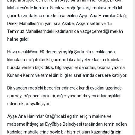
başarılı projelerden biri olan Ayşe Ana Hanımlar Otağı, Direkli
Mahallesi’nde kuruldu. Sıcak ve soğuğa karşı mukavemetli kıl
çadır tarzında kısa sürede inşa edilen Ayşe Ana Hanımlar Otağı,
Direkli Mahallesi’nin yanı sıra Akabe, Akşemsettin ve 15
Temmuz Mahallesi’ndeki kadınların da vazgeçemediği mekân
haline geldi.
Hava sıcaklığının 50 dereceyi aştığı Şanlıurfa sıcaklarında,
klimalarla soğutulan kıl çadırlardaki atölyelere katılan kadınlar,
burada verilen biçki dikiş, bilgisayar, el sanatları, okuma yazma,
Kur’an-ı Kerim ve temel dini bilgiler sınıflarında derslere katılıyor.
Bir yandan mesleki beceriler edinerek kendi ayakları üzerinde
durmayı öğrenen kadınlar, diğer yandan da yeni arkadaşlıklar
edinerek sosyalleşiyor.
Ayşe Ana Hanımlar Otağı’ndaki eğitimler için makine ve
malzeme ihtiyaçları Eyyübiye Belediyesi tarafından temin edilen
kadınlar, mahallelerine böyle bir hizmet alanı kazandırdığı için