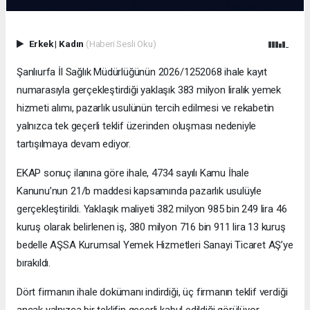
Erkek
|
Kadın
(Haberi Sesli Oku)
Şanlıurfa İl Sağlık Müdürlüğünün 2026/1252068 ihale kayıt
numarasıyla gerçekleştirdiği yaklaşık 383 milyon liralık yemek
hizmeti alımı, pazarlık usulünün tercih edilmesi ve rekabetin
yalnızca tek geçerli teklif üzerinden oluşması nedeniyle
tartışılmaya devam ediyor.
EKAP sonuç ilanına göre ihale, 4734 sayılı Kamu İhale
Kanunu’nun 21/b maddesi kapsamında pazarlık usulüyle
gerçekleştirildi. Yaklaşık maliyeti 382 milyon 985 bin 249 lira 46
kuruş olarak belirlenen iş, 380 milyon 716 bin 911 lira 13 kuruş
bedelle AŞSA Kurumsal Yemek Hizmetleri Sanayi Ticaret AŞ’ye
bırakıldı.
Dört firmanın ihale dokümanı indirdiği, üç firmanın teklif verdiği
ancak yalnızca bir teklifin geçerli kabul edildiği görülüyor.