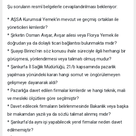
Şu soruların resmî belgelerle cevaplandırılması bekleniyor:
* AŞSA Kurumsal Yemek’in mevcut ve geçmiş ortakları ile
yöneticileri kimlerdir?
* Şirketin Osman Avşar, Avşar ailesi veya Florya Yemek ile
doğrudan ya da dolaylı ticari bağlantısı bulunmakta mıdır?
* Şuayıp Birinci’nin söz konusu ihale süreciyle ilgili herhangi bir
görüşmesi, yönlendirmesi veya talimatı olmuş mudur?
* Şanlıurfa İl Sağlık Müdürlüğü, 21/b kapsamında pazarlık
yapılması yönündeki kararı hangi somut ve öngörülemeyen
gelişmeye dayanarak aldı?
* Pazarlığa davet edilen firmalar kimlerdir ve hangi teknik, mali
ve mesleki ölçütlere göre seçilmiştir?
* Davet edilecek firmaların belirlenmesinde Bakanlık veya başka
bir makamdan yazılı ya da sözlü talimat alınmış mıdır?
* Şanlıurfa’da aynı işi yapabilecek yerel firmalar neden davet
edilmemiştir?