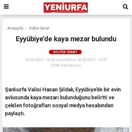
Anasayfa
Kültür-Sanat
Eyyübiye’de kaya mezar bulundu
KÜLTÜR-SANAT
03.03.2025 - 14:23, Güncelleme: 03.03.2025 - 14:23
5348+ kez okundu.
Şanlıurfa Valisi Hasan Şıldak, Eyyübiye’de bir evin
avlusunda kaya mezarı bulunduğunu belirtti ve
çekilen fotoğrafları sosyal medya hesabından
paylaştı.