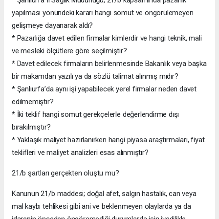
yapılması yönündeki kararı hangi somut ve öngörülemeyen
gelişmeye dayanarak aldı?
* Pazarlığa davet edilen firmalar kimlerdir ve hangi teknik, mali
ve mesleki ölçütlere göre seçilmiştir?
* Davet edilecek firmaların belirlenmesinde Bakanlık veya başka
bir makamdan yazılı ya da sözlü talimat alınmış mıdır?
* Şanlıurfa’da aynı işi yapabilecek yerel firmalar neden davet
edilmemiştir?
* İki teklif hangi somut gerekçelerle değerlendirme dışı
bırakılmıştır?
* Yaklaşık maliyet hazırlanırken hangi piyasa araştırmaları, fiyat
teklifleri ve maliyet analizleri esas alınmıştır?
21/b şartları gerçekten oluştu mu?
Kanunun 21/b maddesi; doğal afet, salgın hastalık, can veya
mal kaybı tehlikesi gibi ani ve beklenmeyen olaylarda ya da
idarenin önceden öngöremediği durumlarda işin ivedilikle