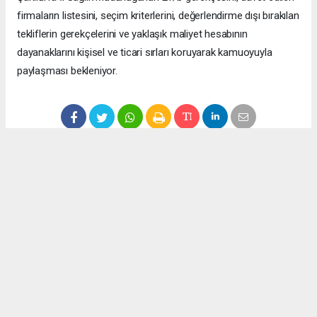
firmaların listesini, seçim kriterlerini, değerlendirme dışı bırakılan
tekliflerin gerekçelerini ve yaklaşık maliyet hesabının
dayanaklarını kişisel ve ticari sırları koruyarak kamuoyuyla
paylaşması bekleniyor.
Anadolu Ajansı (AA), İhlas Haber Ajansı (İHA), Demirören
Haber Ajansı (DHA) ve diğer ajanslar tarafından eklenen tüm
haberler, sitemizin editörlerinin müdahalesi olmadan ajans
kanallarından çekilmektedir. Bu haberlerde yer alan hukuki
muhataplar haberi geçen ajanslar olup sitemizin hiç bir
editörü sorumlu tutulamaz...