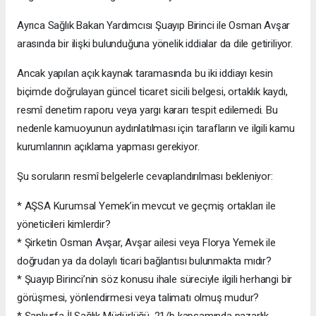
Ayrıca Sağlık Bakan Yardımcısı Şuayıp Birinci ile Osman Avşar
arasında bir ilişki bulunduğuna yönelik iddialar da dile getiriliyor.
Ancak yapılan açık kaynak taramasında bu iki iddiayı kesin
biçimde doğrulayan güncel ticaret sicili belgesi, ortaklık kaydı,
resmî denetim raporu veya yargı kararı tespit edilemedi. Bu
nedenle kamuoyunun aydınlatılması için tarafların ve ilgili kamu
kurumlarının açıklama yapması gerekiyor.
Şu soruların resmî belgelerle cevaplandırılması bekleniyor:
* AŞSA Kurumsal Yemek’in mevcut ve geçmiş ortakları ile
yöneticileri kimlerdir?
* Şirketin Osman Avşar, Avşar ailesi veya Florya Yemek ile
doğrudan ya da dolaylı ticari bağlantısı bulunmakta mıdır?
* Şuayıp Birinci’nin söz konusu ihale süreciyle ilgili herhangi bir
görüşmesi, yönlendirmesi veya talimatı olmuş mudur?
* Şanlıurfa İl Sağlık Müdürlüğü, 21/b kapsamında pazarlık