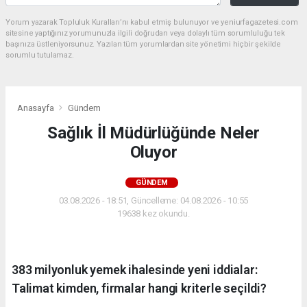
Yorum yazarak Topluluk Kuralları’nı kabul etmiş bulunuyor ve yeniurfagazetesi.com
sitesine yaptığınız yorumunuzla ilgili doğrudan veya dolaylı tüm sorumluluğu tek
başınıza üstleniyorsunuz. Yazılan tüm yorumlardan site yönetimi hiçbir şekilde
sorumlu tutulamaz.
Anasayfa
Gündem
Sağlık İl Müdürlüğünde Neler
Oluyor
GÜNDEM
03.08.2026 - 18:51, Güncelleme: 04.08.2026 - 10:55
19638 kez okundu.
383 milyonluk yemek ihalesinde yeni iddialar:
Talimat kimden, firmalar hangi kriterle seçildi?