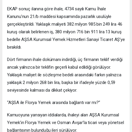
EKAP sonuç ilanına göre ihale, 4734 sayılı Kamu İhale
Kanunu’nun 21/b maddesi kapsamında pazarlık usulüyle
gerçekleştirildi. Yaklaşık maliyeti 382 milyon 985 bin 249 lira 46
kuruş olarak belirlenen iş, 380 milyon 716 bin 911 lira 13 kuruş
bedelle AŞSA Kurumsal Yemek Hizmetleri Sanayi Ticaret AŞ’ye
bırakıldı.
Dört firmanın ihale dokümanı indirdiği, üç firmanın teklif verdiği
ancak yalnızca bir teklifin geçerli kabul edildiği görülüyor.
Yaklaşık maliyet ile sözleşme bedeli arasındaki farkın yalnızca
yaklaşık 2 milyon 268 bin lira, başka bir ifadeyle yüzde 0,59
seviyesinde kalması da dikkat çekiyor.
“AŞSA ile Florya Yemek arasında bağlantı var mı?”
Kamuoyuna yansıyan iddialarda, ihaleyi alan AŞSA Kurumsal
Yemek’in Florya Yemek ve Osman Avşar’la ticari veya yönetsel
bağlantısının bulunduğu ileri sürülüyor.