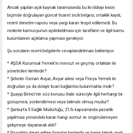
Ancak yapılan açık kaynak taramasında bu iki iddiayı kesin
biçimde doğrulayan güncel ticaret sicili belgesi, ortaklık kaydı,
resmî denetim raporu veya yargı kararı tespit edilemedi. Bu
nedenle kamuoyunun aydınlatılması için tarafların ve ilgili kamu
kurumlarının açıklama yapması gerekiyor.
Şu soruların resmî belgelerle cevaplandırılması bekleniyor:
* AŞSA Kurumsal Yemek’in mevcut ve geçmiş ortakları ile
yöneticileri kimlerdir?
* Şirketin Osman Avşar, Avşar ailesi veya Florya Yemek ile
doğrudan ya da dolaylı ticari bağlantısı bulunmakta mıdır?
* Şuayıp Birinci’nin söz konusu ihale süreciyle ilgili herhangi bir
görüşmesi, yönlendirmesi veya talimatı olmuş mudur?
* Şanlıurfa İl Sağlık Müdürlüğü, 21/b kapsamında pazarlık
yapılması yönündeki kararı hangi somut ve öngörülemeyen
gelişmeye dayanarak aldı?
* Pazarlığa davet edilen firmalar kimlerdir ve hangi teknik, mali