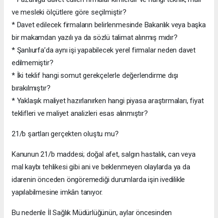
ve mesleki ölçütlere göre seçilmiştir?
* Davet edilecek firmaların belirlenmesinde Bakanlık veya başka
bir makamdan yazılı ya da sözlü talimat alınmış mıdır?
* Şanlıurfa’da aynı işi yapabilecek yerel firmalar neden davet
edilmemiştir?
* İki teklif hangi somut gerekçelerle değerlendirme dışı
bırakılmıştır?
* Yaklaşık maliyet hazırlanırken hangi piyasa araştırmaları, fiyat
teklifleri ve maliyet analizleri esas alınmıştır?
21/b şartları gerçekten oluştu mu?
Kanunun 21/b maddesi; doğal afet, salgın hastalık, can veya
mal kaybı tehlikesi gibi ani ve beklenmeyen olaylarda ya da
idarenin önceden öngöremediği durumlarda işin ivedilikle
yapılabilmesine imkân tanıyor.
Bu nedenle İl Sağlık Müdürlüğünün, aylar öncesinden