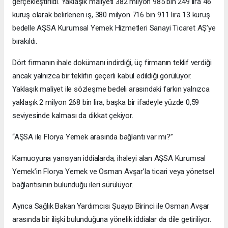
gerçekleştirildi. Yaklaşık maliyeti 382 milyon 985 bin 249 lira 46
kuruş olarak belirlenen iş, 380 milyon 716 bin 911 lira 13 kuruş
bedelle AŞSA Kurumsal Yemek Hizmetleri Sanayi Ticaret AŞ’ye
bırakıldı.
Dört firmanın ihale dokümanı indirdiği, üç firmanın teklif verdiği
ancak yalnızca bir teklifin geçerli kabul edildiği görülüyor.
Yaklaşık maliyet ile sözleşme bedeli arasındaki farkın yalnızca
yaklaşık 2 milyon 268 bin lira, başka bir ifadeyle yüzde 0,59
seviyesinde kalması da dikkat çekiyor.
“AŞSA ile Florya Yemek arasında bağlantı var mı?”
Kamuoyuna yansıyan iddialarda, ihaleyi alan AŞSA Kurumsal
Yemek’in Florya Yemek ve Osman Avşar’la ticari veya yönetsel
bağlantısının bulunduğu ileri sürülüyor.
Ayrıca Sağlık Bakan Yardımcısı Şuayıp Birinci ile Osman Avşar
arasında bir ilişki bulunduğuna yönelik iddialar da dile getiriliyor.