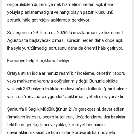
öngörülebilen düzenli yemek hizmetinin neden açık ihale
yoluyla planlanamadığını ve hangi olayın pazarlık usulünü
zorunlu hâle getirdiğini açıklaması gerekiyor.
Sözleşmenin 29 Temmuz 2026’da imzalanması ve hizmetin 1
Ağustos’ta başlayacak olması, sürecin neden daha önce açık
ihaleyle yürütülmediği sorusunu daha da önemli hâle getiriyor.
Kamuoyu belgeli açıklama bekliyor
Ortaya atılan iddialar henüz resmî bir inceleme, denetim raporu
veya mahkeme kararıyla doğrulanmış değil. Bununla birlikte
yaklaşık 383 milyon liralık kamu kaynağının kullanıldığı bir ihalede
yalnızca “mevzuata uygundur” açıklaması yeterli olmayacaktır.
Şanlıurfa İl Sağlık Müdürlüğünün 21/b gerekçesini, davet edilen
firmaların listesini, seçim kriterlerini, değerlendirme dışı bırakılan
tekliflerin gerekçelerini ve yaklaşık maliyet hesabının
dayanaklarını kişisel ve ticari sırları koruyarak kamuoyuyla