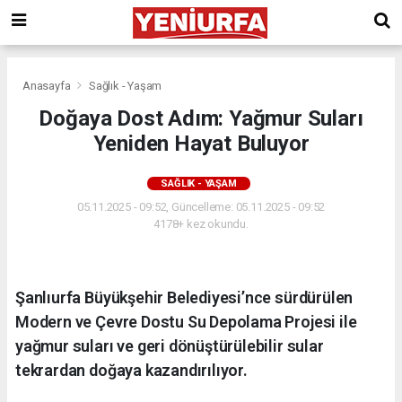
Anasayfa
Sağlık - Yaşam
Doğaya Dost Adım: Yağmur Suları
Yeniden Hayat Buluyor
SAĞLIK - YAŞAM
05.11.2025 - 09:52, Güncelleme: 05.11.2025 - 09:52
4178+ kez okundu.
Şanlıurfa Büyükşehir Belediyesi’nce sürdürülen
Modern ve Çevre Dostu Su Depolama Projesi ile
yağmur suları ve geri dönüştürülebilir sular
tekrardan doğaya kazandırılıyor.