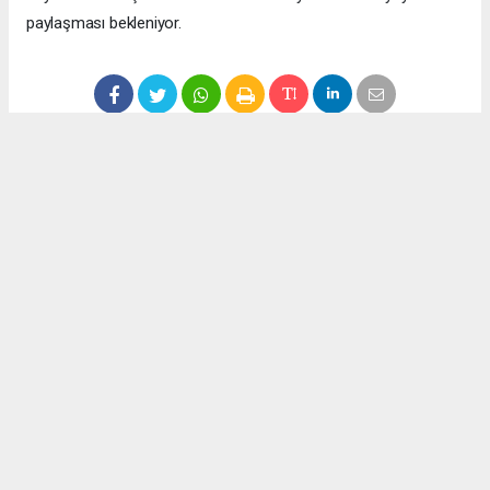
paylaşması bekleniyor.
Anadolu Ajansı (AA), İhlas Haber Ajansı (İHA), Demirören
Haber Ajansı (DHA) ve diğer ajanslar tarafından eklenen tüm
haberler, sitemizin editörlerinin müdahalesi olmadan ajans
kanallarından çekilmektedir. Bu haberlerde yer alan hukuki
muhataplar haberi geçen ajanslar olup sitemizin hiç bir
editörü sorumlu tutulamaz...
Okuyucu Yorumları
(0)