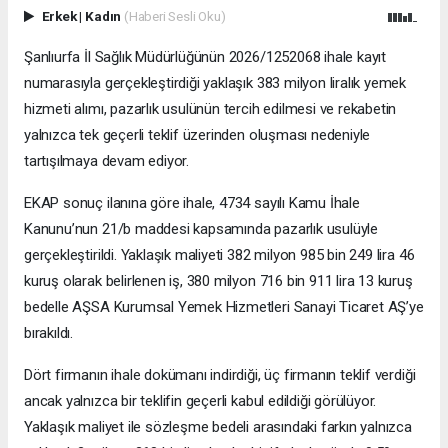
Erkek
|
Kadın
(Haberi Sesli Oku)
Şanlıurfa İl Sağlık Müdürlüğünün 2026/1252068 ihale kayıt
numarasıyla gerçekleştirdiği yaklaşık 383 milyon liralık yemek
hizmeti alımı, pazarlık usulünün tercih edilmesi ve rekabetin
yalnızca tek geçerli teklif üzerinden oluşması nedeniyle
tartışılmaya devam ediyor.
EKAP sonuç ilanına göre ihale, 4734 sayılı Kamu İhale
Kanunu’nun 21/b maddesi kapsamında pazarlık usulüyle
gerçekleştirildi. Yaklaşık maliyeti 382 milyon 985 bin 249 lira 46
kuruş olarak belirlenen iş, 380 milyon 716 bin 911 lira 13 kuruş
bedelle AŞSA Kurumsal Yemek Hizmetleri Sanayi Ticaret AŞ’ye
bırakıldı.
Dört firmanın ihale dokümanı indirdiği, üç firmanın teklif verdiği
ancak yalnızca bir teklifin geçerli kabul edildiği görülüyor.
Yaklaşık maliyet ile sözleşme bedeli arasındaki farkın yalnızca