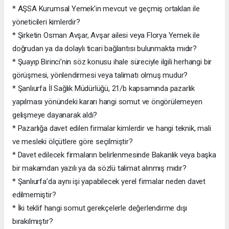
* AŞSA Kurumsal Yemek’in mevcut ve geçmiş ortakları ile
yöneticileri kimlerdir?
* Şirketin Osman Avşar, Avşar ailesi veya Florya Yemek ile
doğrudan ya da dolaylı ticari bağlantısı bulunmakta mıdır?
* Şuayıp Birinci’nin söz konusu ihale süreciyle ilgili herhangi bir
görüşmesi, yönlendirmesi veya talimatı olmuş mudur?
* Şanlıurfa İl Sağlık Müdürlüğü, 21/b kapsamında pazarlık
yapılması yönündeki kararı hangi somut ve öngörülemeyen
gelişmeye dayanarak aldı?
* Pazarlığa davet edilen firmalar kimlerdir ve hangi teknik, mali
ve mesleki ölçütlere göre seçilmiştir?
* Davet edilecek firmaların belirlenmesinde Bakanlık veya başka
bir makamdan yazılı ya da sözlü talimat alınmış mıdır?
* Şanlıurfa’da aynı işi yapabilecek yerel firmalar neden davet
edilmemiştir?
* İki teklif hangi somut gerekçelerle değerlendirme dışı
bırakılmıştır?