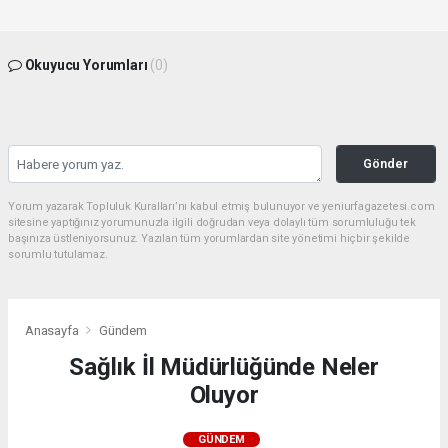
Okuyucu Yorumları
(0)
Gönder
Yorum yazarak Topluluk Kuralları’nı kabul etmiş bulunuyor ve yeniurfagazetesi.com
sitesine yaptığınız yorumunuzla ilgili doğrudan veya dolaylı tüm sorumluluğu tek
başınıza üstleniyorsunuz. Yazılan tüm yorumlardan site yönetimi hiçbir şekilde
sorumlu tutulamaz.
Anasayfa
Gündem
Sağlık İl Müdürlüğünde Neler
Oluyor
GÜNDEM