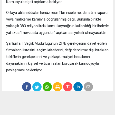
Kamuoyu belgeli açıklama bekliyor
Ortaya atılan iddialar henüz resmî bir inceleme, denetim raporu
veya mahkeme kararıyla doğrulanmış değil. Bununla birlikte
yaklaşık 383 milyon liralık kamu kaynağının kullanıldığı bir ihalede
yalnızca “mevzuata uygundur” açıklaması yeterli olmayacaktır.
Şanlıurfa İl Sağlık Müdürlüğünün 21/b gerekçesini, davet edilen
firmaların listesini, seçim kriterlerini, değerlendirme dışı bırakılan
tekliflerin gerekçelerini ve yaklaşık maliyet hesabının
dayanaklarını kişisel ve ticari sırları koruyarak kamuoyuyla
paylaşması bekleniyor.
Anadolu Ajansı (AA), İhlas Haber Ajansı (İHA), Demirören
Haber Ajansı (DHA) ve diğer ajanslar tarafından eklenen tüm