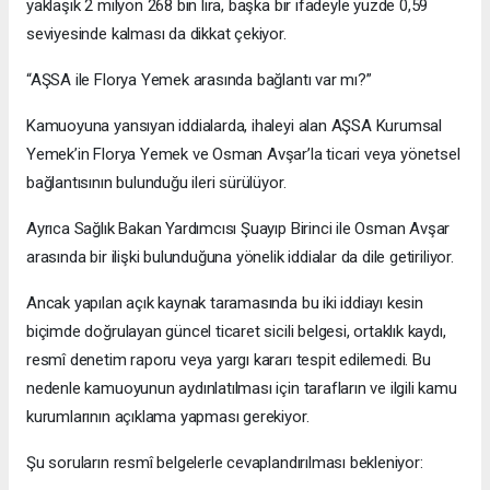
yaklaşık 2 milyon 268 bin lira, başka bir ifadeyle yüzde 0,59
seviyesinde kalması da dikkat çekiyor.
“AŞSA ile Florya Yemek arasında bağlantı var mı?”
Kamuoyuna yansıyan iddialarda, ihaleyi alan AŞSA Kurumsal
Yemek’in Florya Yemek ve Osman Avşar’la ticari veya yönetsel
bağlantısının bulunduğu ileri sürülüyor.
Ayrıca Sağlık Bakan Yardımcısı Şuayıp Birinci ile Osman Avşar
arasında bir ilişki bulunduğuna yönelik iddialar da dile getiriliyor.
Ancak yapılan açık kaynak taramasında bu iki iddiayı kesin
biçimde doğrulayan güncel ticaret sicili belgesi, ortaklık kaydı,
resmî denetim raporu veya yargı kararı tespit edilemedi. Bu
nedenle kamuoyunun aydınlatılması için tarafların ve ilgili kamu
kurumlarının açıklama yapması gerekiyor.
Şu soruların resmî belgelerle cevaplandırılması bekleniyor: