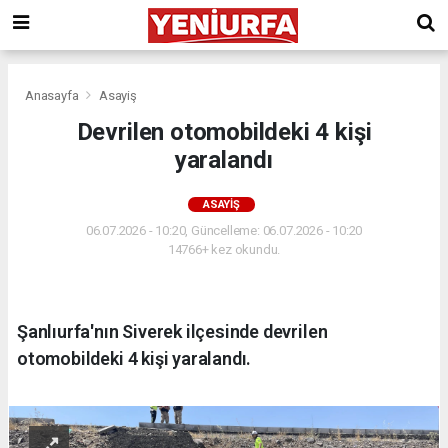
Anasayfa
Asayiş
Devrilen otomobildeki 4 kişi
yaralandı
ASAYIŞ
06.07.2026 - 10:20, Güncelleme: 06.07.2026 - 10:20
14766+ kez okundu.
Şanlıurfa'nın Siverek ilçesinde devrilen
otomobildeki 4 kişi yaralandı.