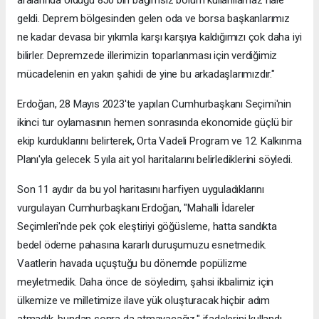
geldi. Deprem bölgesinden gelen oda ve borsa başkanlarımız
ne kadar devasa bir yıkımla karşı karşıya kaldığımızı çok daha iyi
bilirler. Depremzede illerimizin toparlanması için verdiğimiz
mücadelenin en yakın şahidi de yine bu arkadaşlarımızdır."
Erdoğan, 28 Mayıs 2023'te yapılan Cumhurbaşkanı Seçimi'nin
ikinci tur oylamasının hemen sonrasında ekonomide güçlü bir
ekip kurduklarını belirterek, Orta Vadeli Program ve 12. Kalkınma
Planı'yla gelecek 5 yıla ait yol haritalarını belirlediklerini söyledi.
Son 11 aydır da bu yol haritasını harfiyen uyguladıklarını
vurgulayan Cumhurbaşkanı Erdoğan, "Mahalli İdareler
Seçimleri'nde pek çok eleştiriyi göğüsleme, hatta sandıkta
bedel ödeme pahasına kararlı duruşumuzu esnetmedik.
Vaatlerin havada uçuştuğu bu dönemde popülizme
meyletmedik. Daha önce de söyledim, şahsi ikbalimiz için
ülkemize ve milletimize ilave yük oluşturacak hiçbir adım
atmadık, bundan sonra da atmayacağız." ifadelerini kullandı.