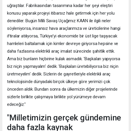
uğraştılar. Fabrikasından tasarımına kadar her şeyi eleştiri
konusu yaparak projeyi itibarsız hale getirmek için her yolu
denediler. Bugün Milli Savaş Uçağımız KAAN ile ilgili neler
söyleniyorsa, insansız hava araçlarımıza ve üreticilerine hangi
iftiralar atılıyorsa, Türkiye'yi ekonomide bir üst lige taşıyacak
hamleleri baltalamak için kimler devreye giriyorsa hepsine ve
daha fazlasına elektrikli araç imalat sürecinde şahitlik ettik.
Ama biz bunların hiçbirine kulak asmadık. 'Başkaları yapıyorsa
biz niçin yapmayalım' dedik. 'Başkaları üretebiliyorsa biz niçin
üretmeyelim' dedik. Sizlerin de gayretleriyle elektrikli araç
teknolojisinde dünyadaki birçok ülkeye göre yerimizi çok
önceden aldık. Bundan sonra da ülkemizin diğer projelerinde
sizlerle birlikte çalışmaya birlikte yol yürümeye devam
edeceğiz."
"Milletimizin gerçek gündemine
daha fazla kaynak