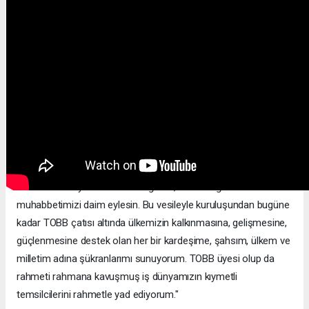
Genel Kurulun yapıldığı salonda Türkiye için çarpan vatanperver
yüreklerin, Türkiye için üreten, istihdam oluşturan girişimci
ruhların olduğunu dile getiren Erdoğan, şöyle konuştu:
"Burada, milletimizin istikbali için çalışan, ter döken inanmış
gönüller var. Türkiye Yüzyılı'nın inşası yolunda hiçbir
fedakarlıktan kaçmayan millet ve memleket sevdalısı yol
arkadaşlarım var. Türkiye'nin ve Türk ekonomisinin kalbi, bugün
bu salonda atıyor. Rabb'im birliğimizi, beraberliğimizi ve
muhabbetimizi daim eylesin. Bu vesileyle kuruluşundan bugüne
kadar TOBB çatısı altında ülkemizin kalkınmasına, gelişmesine,
güçlenmesine destek olan her bir kardeşime, şahsım, ülkem ve
milletim adına şükranlarımı sunuyorum. TOBB üyesi olup da
rahmeti rahmana kavuşmuş iş dünyamızın kıymetli
temsilcilerini rahmetle yad ediyorum."