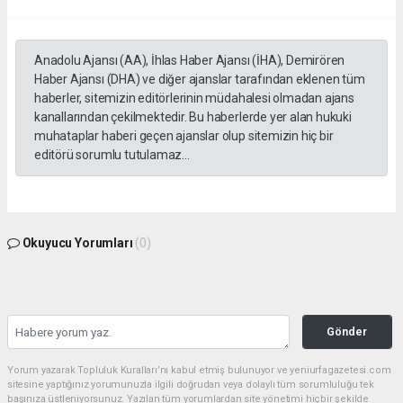
Anadolu Ajansı (AA), İhlas Haber Ajansı (İHA), Demirören
Haber Ajansı (DHA) ve diğer ajanslar tarafından eklenen tüm
haberler, sitemizin editörlerinin müdahalesi olmadan ajans
kanallarından çekilmektedir. Bu haberlerde yer alan hukuki
muhataplar haberi geçen ajanslar olup sitemizin hiç bir
editörü sorumlu tutulamaz...
Okuyucu Yorumları
(0)
Gönder
Yorum yazarak Topluluk Kuralları’nı kabul etmiş bulunuyor ve yeniurfagazetesi.com
sitesine yaptığınız yorumunuzla ilgili doğrudan veya dolaylı tüm sorumluluğu tek
başınıza üstleniyorsunuz. Yazılan tüm yorumlardan site yönetimi hiçbir şekilde