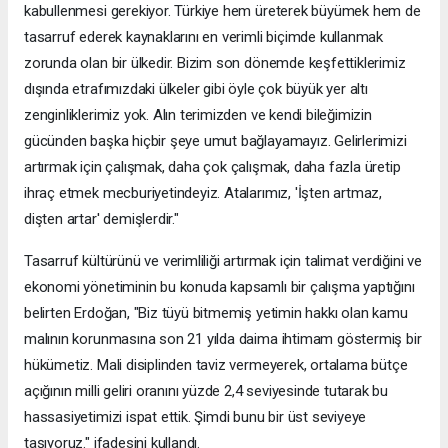
kabullenmesi gerekiyor. Türkiye hem üreterek büyümek hem de
tasarruf ederek kaynaklarını en verimli biçimde kullanmak
zorunda olan bir ülkedir. Bizim son dönemde keşfettiklerimiz
dışında etrafımızdaki ülkeler gibi öyle çok büyük yer altı
zenginliklerimiz yok. Alın terimizden ve kendi bileğimizin
gücünden başka hiçbir şeye umut bağlayamayız. Gelirlerimizi
artırmak için çalışmak, daha çok çalışmak, daha fazla üretip
ihraç etmek mecburiyetindeyiz. Atalarımız, 'İşten artmaz,
dişten artar' demişlerdir."
Tasarruf kültürünü ve verimliliği artırmak için talimat verdiğini ve
ekonomi yönetiminin bu konuda kapsamlı bir çalışma yaptığını
belirten Erdoğan, "Biz tüyü bitmemiş yetimin hakkı olan kamu
malının korunmasına son 21 yılda daima ihtimam göstermiş bir
hükümetiz. Mali disiplinden taviz vermeyerek, ortalama bütçe
açığının milli geliri oranını yüzde 2,4 seviyesinde tutarak bu
hassasiyetimizi ispat ettik. Şimdi bunu bir üst seviyeye
taşıyoruz." ifadesini kullandı.