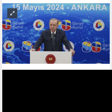
Erkek
|
Kadın
(Haberi Sesli Oku)
Cumhurbaşkanı Recep Tayyip Erdoğan, Türkiye Odalar ve
Borsalar Birliğinin (TOBB), İkiz Kuleler'de düzenlenen 80. Genel
Kuruluna katıldı.