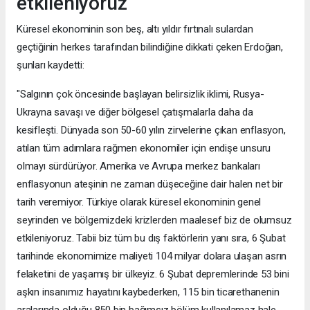
etkileniyoruz"
Küresel ekonominin son beş, altı yıldır fırtınalı sulardan
geçtiğinin herkes tarafından bilindiğine dikkati çeken Erdoğan,
şunları kaydetti:
"Salgının çok öncesinde başlayan belirsizlik iklimi, Rusya-
Ukrayna savaşı ve diğer bölgesel çatışmalarla daha da
kesifleşti. Dünyada son 50-60 yılın zirvelerine çıkan enflasyon,
atılan tüm adımlara rağmen ekonomiler için endişe unsuru
olmayı sürdürüyor. Amerika ve Avrupa merkez bankaları
enflasyonun ateşinin ne zaman düşeceğine dair halen net bir
tarih veremiyor. Türkiye olarak küresel ekonominin genel
seyrinden ve bölgemizdeki krizlerden maalesef biz de olumsuz
etkileniyoruz. Tabii biz tüm bu dış faktörlerin yanı sıra, 6 Şubat
tarihinde ekonomimize maliyeti 104 milyar dolara ulaşan asrın
felaketini de yaşamış bir ülkeyiz. 6 Şubat depremlerinde 53 bini
aşkın insanımız hayatını kaybederken, 115 bin ticarethanenin
aralarında olduğu 850 bin bağımsız bölüm kullanılamaz hale