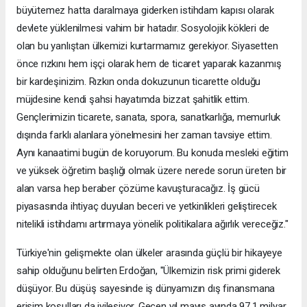
büyütemez hatta daralmaya giderken istihdam kapısı olarak
devlete yüklenilmesi vahim bir hatadır. Sosyolojik kökleri de
olan bu yanlıştan ülkemizi kurtarmamız gerekiyor. Siyasetten
önce rızkını hem işçi olarak hem de ticaret yaparak kazanmış
bir kardeşinizim. Rızkın onda dokuzunun ticarette olduğu
müjdesine kendi şahsi hayatımda bizzat şahitlik ettim.
Gençlerimizin ticarete, sanata, spora, sanatkarlığa, memurluk
dışında farklı alanlara yönelmesini her zaman tavsiye ettim.
Aynı kanaatimi bugün de koruyorum. Bu konuda mesleki eğitim
ve yüksek öğretim başlığı olmak üzere nerede sorun üreten bir
alan varsa hep beraber çözüme kavuşturacağız. İş gücü
piyasasında ihtiyaç duyulan beceri ve yetkinlikleri geliştirecek
nitelikli istihdamı artırmaya yönelik politikalara ağırlık vereceğiz."
Türkiye'nin gelişmekte olan ülkeler arasında güçlü bir hikayeye
sahip olduğunu belirten Erdoğan, "Ülkemizin risk primi giderek
düşüyor. Bu düşüş sayesinde iş dünyamızın dış finansmana
erişim koşulları da iyileşiyor. Geçen yıl mayıs ayında 97,1 milyar