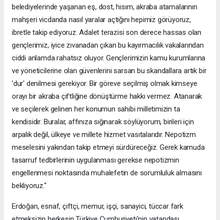
belediyelerinde yaşanan eş, dost, hısım, akraba atamalarının
mahşeri vicdanda nasıl yaralar açtığını hepimiz görüyoruz,
ibretle takip ediyoruz. Adalet terazisi son derece hassas olan
gençlerimiz, iyice zıvanadan çıkan bu kayırmacılık vakalarından
ciddi anlamda rahatsız oluyor. Gençlerimizin kamu kurumlarına
ve yöneticilerine olan güvenlerini sarsan bu skandallara artık bir
'dur' denilmesi gerekiyor. Bir göreve seçilmiş olmak kimseye
orayı bir akraba çiftliğine dönüştürme hakkı vermez. Atanarak
ve seçilerek gelinen her konumun sahibi milletimizin ta
kendisidir. Buralar, affınıza sığınarak söylüyorum, birileri için
arpalık değil, ülkeye ve millete hizmet vasıtalarıdır. Nepotizm
meselesini yakından takip etmeyi sürdüreceğiz. Gerek kamuda
tasarruf tedbirlerinin uygulanması gerekse nepotizmin
engellenmesi noktasında muhalefetin de sorumluluk almasını
bekliyoruz."
Erdoğan, esnaf, çiftçi, memur, işçi, sanayici, tüccar fark
etmeksizin herkesin Türkiye Cumhuriyeti'nin vatandaşı