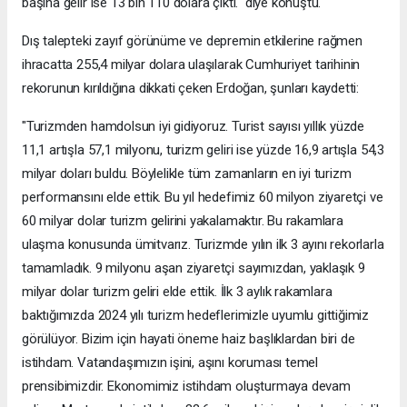
başına gelir ise 13 bin 110 dolara çıktı." diye konuştu.
Dış talepteki zayıf görünüme ve depremin etkilerine rağmen
ihracatta 255,4 milyar dolara ulaşılarak Cumhuriyet tarihinin
rekorunun kırıldığına dikkati çeken Erdoğan, şunları kaydetti:
"Turizmden hamdolsun iyi gidiyoruz. Turist sayısı yıllık yüzde
11,1 artışla 57,1 milyonu, turizm geliri ise yüzde 16,9 artışla 54,3
milyar doları buldu. Böylelikle tüm zamanların en iyi turizm
performansını elde ettik. Bu yıl hedefimiz 60 milyon ziyaretçi ve
60 milyar dolar turizm gelirini yakalamaktır. Bu rakamlara
ulaşma konusunda ümitvarız. Turizmde yılın ilk 3 ayını rekorlarla
tamamladık. 9 milyonu aşan ziyaretçi sayımızdan, yaklaşık 9
milyar dolar turizm geliri elde ettik. İlk 3 aylık rakamlara
baktığımızda 2024 yılı turizm hedeflerimizle uyumlu gittiğimiz
görülüyor. Bizim için hayati öneme haiz başlıklardan biri de
istihdam. Vatandaşımızın işini, aşını koruması temel
prensibimizdir. Ekonomimiz istihdam oluşturmaya devam