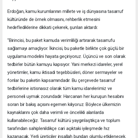
Erdoğan, kamu kurumlarının millete ve iş dünyasına tasarruf
kültüründe de örnek olmasını, rehberlik etmesini
hedeflediklerine dikkati çekerek, şunları aktardı:
"Birincisi, bu paket kamuda verimliliği artırarak tasarrufu
sağlamayı amaçlıyor. İkincisi, bu paketle birlikte çok güçlü bir
uygulama modelini hayata geçiriyoruz. Üçüncü ve son olarak
tedbirler bütün kamuyu kapsıyor. Yani merkezi idareler, yerel
yönetimler, kamu iktisadi teşebbüsleri, döner sermayeler ve
fonlar bu paketin kapsamındadır. Bu çerçevede tasarruf
tedbirlerine istisnasız olarak tüm kamu idarelerimiz ve
personeli uymak zorundadır. Harcanan her kuruşun hesabını
soran bir bakış açısını egemen kılıyoruz. Böylece ülkemizin
kaynaklarını çok daha verimli ve öncelikli alanlarda
kullanabileceğiz. Tasarruf kültürü yaygınlaştıkça ve toplum
tarafından sahiplenildikçe cari açıktaki iyileşmede hız
kazanacak. Yerli üreticiler inşallah bundan olumlu etkilenecek.