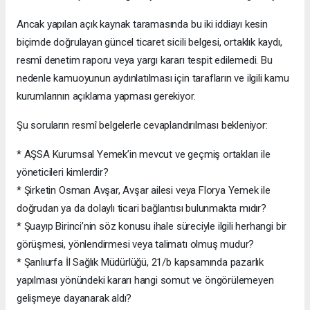
Ancak yapılan açık kaynak taramasında bu iki iddiayı kesin
biçimde doğrulayan güncel ticaret sicili belgesi, ortaklık kaydı,
resmî denetim raporu veya yargı kararı tespit edilemedi. Bu
nedenle kamuoyunun aydınlatılması için tarafların ve ilgili kamu
kurumlarının açıklama yapması gerekiyor.
Şu soruların resmî belgelerle cevaplandırılması bekleniyor:
* AŞSA Kurumsal Yemek’in mevcut ve geçmiş ortakları ile
yöneticileri kimlerdir?
* Şirketin Osman Avşar, Avşar ailesi veya Florya Yemek ile
doğrudan ya da dolaylı ticari bağlantısı bulunmakta mıdır?
* Şuayıp Birinci’nin söz konusu ihale süreciyle ilgili herhangi bir
görüşmesi, yönlendirmesi veya talimatı olmuş mudur?
* Şanlıurfa İl Sağlık Müdürlüğü, 21/b kapsamında pazarlık
yapılması yönündeki kararı hangi somut ve öngörülemeyen
gelişmeye dayanarak aldı?