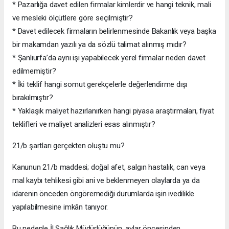
* Pazarlığa davet edilen firmalar kimlerdir ve hangi teknik, mali
ve mesleki ölçütlere göre seçilmiştir?
* Davet edilecek firmaların belirlenmesinde Bakanlık veya başka
bir makamdan yazılı ya da sözlü talimat alınmış mıdır?
* Şanlıurfa’da aynı işi yapabilecek yerel firmalar neden davet
edilmemiştir?
* İki teklif hangi somut gerekçelerle değerlendirme dışı
bırakılmıştır?
* Yaklaşık maliyet hazırlanırken hangi piyasa araştırmaları, fiyat
teklifleri ve maliyet analizleri esas alınmıştır?
21/b şartları gerçekten oluştu mu?
Kanunun 21/b maddesi; doğal afet, salgın hastalık, can veya
mal kaybı tehlikesi gibi ani ve beklenmeyen olaylarda ya da
idarenin önceden öngöremediği durumlarda işin ivedilikle
yapılabilmesine imkân tanıyor.
Bu nedenle İl Sağlık Müdürlüğünün, aylar öncesinden