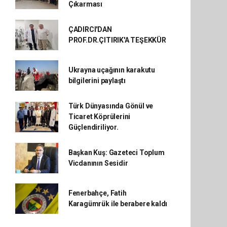
Çıkarması
ÇADIRCI'DAN
PROF.DR.ÇITIRIK'A TEŞEKKÜR
Ukrayna uçağının karakutu
bilgilerini paylaştı
Türk Dünyasında Gönül ve
Ticaret Köprülerini
Güçlendiriliyor.
Başkan Kuş: Gazeteci Toplum
Vicdanının Sesidir
Fenerbahçe, Fatih
Karagümrük ile berabere kaldı