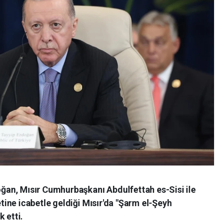
an, Mısır Cumhurbaşkanı Abdulfettah es-Sisi ile
ine icabetle geldiği Mısır'da "Şarm el-Şeyh
 etti.