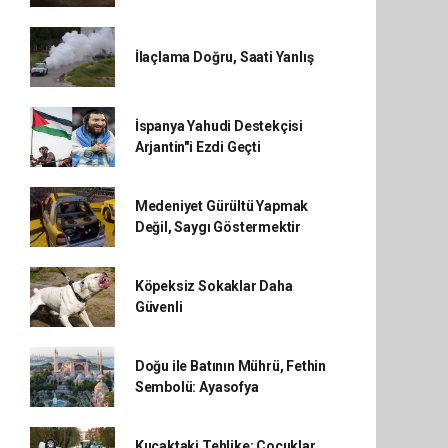
İlaçlama Doğru, Saati Yanlış
İspanya Yahudi Destekçisi
Arjantin"i Ezdi Geçti
Medeniyet Gürültü Yapmak
Değil, Saygı Göstermektir
Köpeksiz Sokaklar Daha
Güvenli
Doğu ile Batının Mührü, Fethin
Sembolü: Ayasofya
Kucaktaki Tehlike: Çocuklar