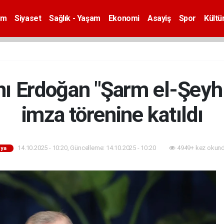
em
Siyaset
Sağlık - Yaşam
Ekonomi
Asayiş
Spor
Kültü
 Erdoğan "Şarm el-Şeyh
imza törenine katıldı
14.10.2025 - 10:20, Güncelleme: 14.10.2025 - 10:20
4949+ kez okund
ya