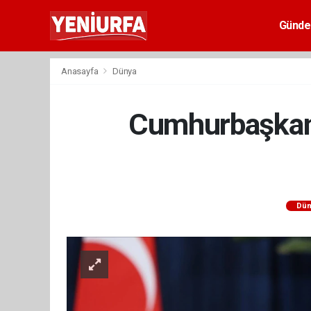
Günd
Anasayfa
Dünya
Cumhurbaşkanı
Dün