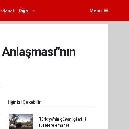
r-Sanat
Diğer
Menü
 Anlaşması"nın
u.
İlginizi Çekebilir
Türkiye'nin güvenliği milli
füzelere emanet