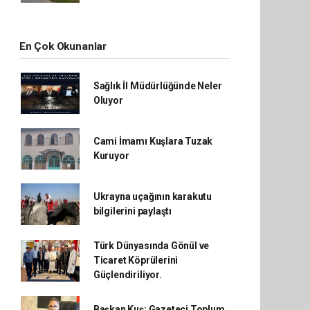
En Çok Okunanlar
Sağlık İl Müdürlüğünde Neler
Oluyor
Cami İmamı Kuşlara Tuzak
Kuruyor
Ukrayna uçağının karakutu
bilgilerini paylaştı
Türk Dünyasında Gönül ve
Ticaret Köprülerini
Güçlendiriliyor.
Başkan Kuş: Gazeteci Toplum