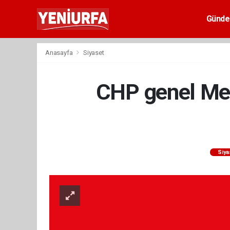
Günd
Anasayfa
Siyaset
CHP genel Mer
Siya