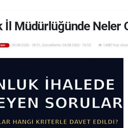
k İl Müdürlüğünde Neler 
03.08.2026 - 18:51, Güncelleme: 04.08.2026 - 10:55
14087 kez okun
dem