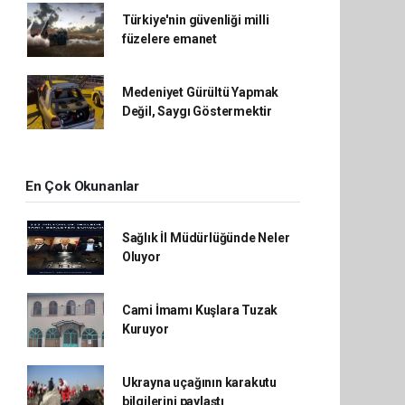
Türkiye'nin güvenliği milli
füzelere emanet
Medeniyet Gürültü Yapmak
Değil, Saygı Göstermektir
En Çok Okunanlar
Sağlık İl Müdürlüğünde Neler
Oluyor
Cami İmamı Kuşlara Tuzak
Kuruyor
Ukrayna uçağının karakutu
bilgilerini paylaştı