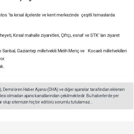
tos 'ta kırsal ilçelerde ve kent merkezinde çeşitli temaslarda
 heyeti, Kırsal mahalle ziyaretleri, Çiftçi, esnaf ve STK' ları ziyaret
n Sarıbal, Gaziantep milletvekili Melih Meriç ve Kocaeli milletvekilleri
or.
k.
), Demirören Haber Ajansı (DHA) ve diğer ajanslar tarafından eklenen
lesi olmadan ajans kanallarından çekilmektedir. Bu haberlerde yer
 olup sitemizin hiç bir editörü sorumlu tutulamaz...