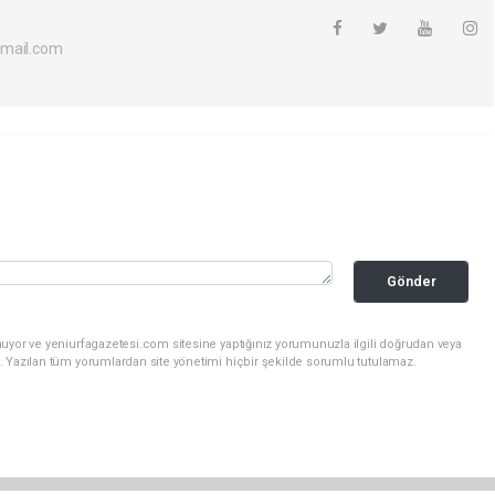
tmail.com
Gönder
uyor ve yeniurfagazetesi.com sitesine yaptığınız yorumunuzla ilgili doğrudan veya
. Yazılan tüm yorumlardan site yönetimi hiçbir şekilde sorumlu tutulamaz.