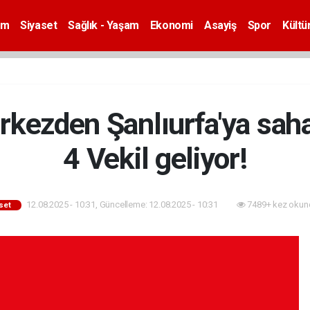
em
Siyaset
Sağlık - Yaşam
Ekonomi
Asayiş
Spor
Kültü
kezden Şanlıurfa'ya saha 
4 Vekil geliyor!
12.08.2025 - 10:31, Güncelleme: 12.08.2025 - 10:31
7489+ kez okun
set