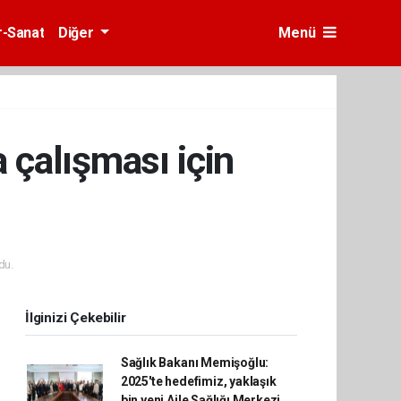
r-Sanat
Diğer
Menü
çalışması için
du.
İlginizi Çekebilir
Sağlık Bakanı Memişoğlu:
2025'te hedefimiz, yaklaşık
bin yeni Aile Sağlığı Merkezi