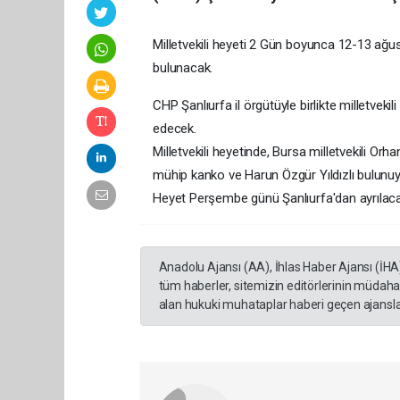
Milletvekili heyeti 2 Gün boyunca 12-13 ağus
bulunacak.
CHP Şanlıurfa il örgütüyle birlikte milletvekili
edecek.
Milletvekili heyetinde, Bursa milletvekili Orha
mühip kanko ve Harun Özgür Yıldızlı bulunuy
Heyet Perşembe günü Şanlıurfa'dan ayrılaca
Anadolu Ajansı (AA), İhlas Haber Ajansı (İHA
tüm haberler, sitemizin editörlerinin müdaha
alan hukuki muhataplar haberi geçen ajanslar