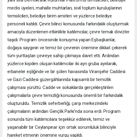
meclis üyeleri, mahalle muhtarları, sivil toplum kuruluşlarının
temsilcileri, belediye birim amirleri ve yüzlerce belediye
personeli katıldı. Çevre bilinci konusunda farkındalık oluşturmak
amacıyla düzenlenen etkinlikte katılımcılar, çevre temalı dövizler
taşıdı. Program öncesinde konuşma yapan Eşbaşkanlar,
doğaya saygının ve temiz bir çevrenin önemine dikkat çekerek
tüm yurttaşları çevreye sahip çıkmaya davet etti. Ardından
yüzlerce kişiden oluşan katılımcılar iki ayrı gruba ayrılarak,
erbaneler eşliğinde ve bir şölen havasında Viranşehir Caddesi
ve Gazi Caddesi güzergâhlarında kapsamlı bir temizlik
çalışması yürüttü. Cadde ve sokaklarda gerçekleştirilen
çalışmalarla çevre temizliği konusunda önemli bir farkındalık
oluşturuldu. Temizlik seferberliği, çarşı merkezindeki
çalışmaların ardından Gençlik Parkı'nda sona erdi. Program
sonunda tüm katılımcılara teşekkür edilerek, temiz ve
yaşanabilir bir Ceylanpınar için ortak sorumluluk bilinciyle
hareket etmenin önemine vurgu yapıldı.