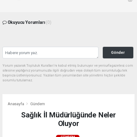
Okuyucu Yorumları
(0)
Gönder
Yorum yazarak Topluluk Kuralları’nı kabul etmiş bulunuyor ve yeniurfagazetesi.com
sitesine yaptığınız yorumunuzla ilgili doğrudan veya dolaylı tüm sorumluluğu tek
başınıza üstleniyorsunuz. Yazılan tüm yorumlardan site yönetimi hiçbir şekilde
sorumlu tutulamaz.
Anasayfa
Gündem
Sağlık İl Müdürlüğünde Neler
Oluyor