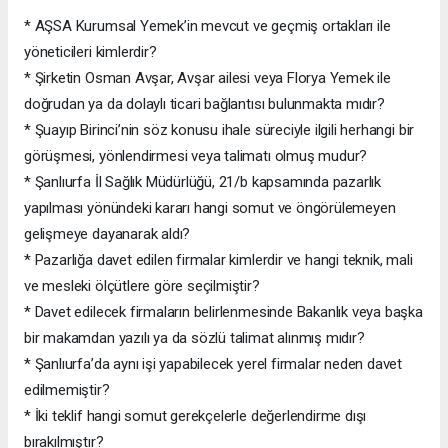
* AŞSA Kurumsal Yemek’in mevcut ve geçmiş ortakları ile
yöneticileri kimlerdir?
* Şirketin Osman Avşar, Avşar ailesi veya Florya Yemek ile
doğrudan ya da dolaylı ticari bağlantısı bulunmakta mıdır?
* Şuayıp Birinci’nin söz konusu ihale süreciyle ilgili herhangi bir
görüşmesi, yönlendirmesi veya talimatı olmuş mudur?
* Şanlıurfa İl Sağlık Müdürlüğü, 21/b kapsamında pazarlık
yapılması yönündeki kararı hangi somut ve öngörülemeyen
gelişmeye dayanarak aldı?
* Pazarlığa davet edilen firmalar kimlerdir ve hangi teknik, mali
ve mesleki ölçütlere göre seçilmiştir?
* Davet edilecek firmaların belirlenmesinde Bakanlık veya başka
bir makamdan yazılı ya da sözlü talimat alınmış mıdır?
* Şanlıurfa’da aynı işi yapabilecek yerel firmalar neden davet
edilmemiştir?
* İki teklif hangi somut gerekçelerle değerlendirme dışı
bırakılmıştır?