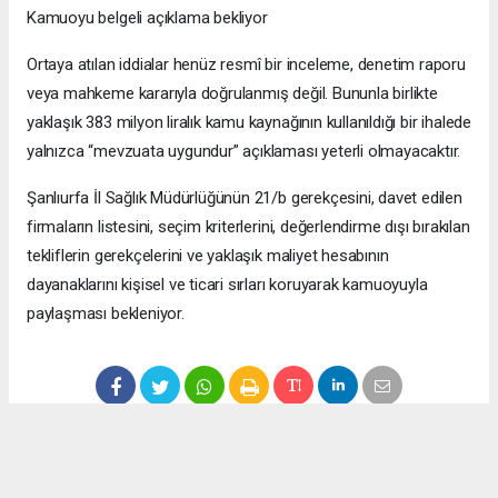
Kamuoyu belgeli açıklama bekliyor
Ortaya atılan iddialar henüz resmî bir inceleme, denetim raporu
veya mahkeme kararıyla doğrulanmış değil. Bununla birlikte
yaklaşık 383 milyon liralık kamu kaynağının kullanıldığı bir ihalede
yalnızca “mevzuata uygundur” açıklaması yeterli olmayacaktır.
Şanlıurfa İl Sağlık Müdürlüğünün 21/b gerekçesini, davet edilen
firmaların listesini, seçim kriterlerini, değerlendirme dışı bırakılan
tekliflerin gerekçelerini ve yaklaşık maliyet hesabının
dayanaklarını kişisel ve ticari sırları koruyarak kamuoyuyla
paylaşması bekleniyor.
Anadolu Ajansı (AA), İhlas Haber Ajansı (İHA), Demirören