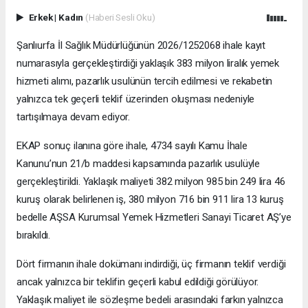
Erkek
|
Kadın
(Haberi Sesli Oku)
Şanlıurfa İl Sağlık Müdürlüğünün 2026/1252068 ihale kayıt
numarasıyla gerçekleştirdiği yaklaşık 383 milyon liralık yemek
hizmeti alımı, pazarlık usulünün tercih edilmesi ve rekabetin
yalnızca tek geçerli teklif üzerinden oluşması nedeniyle
tartışılmaya devam ediyor.
EKAP sonuç ilanına göre ihale, 4734 sayılı Kamu İhale
Kanunu’nun 21/b maddesi kapsamında pazarlık usulüyle
gerçekleştirildi. Yaklaşık maliyeti 382 milyon 985 bin 249 lira 46
kuruş olarak belirlenen iş, 380 milyon 716 bin 911 lira 13 kuruş
bedelle AŞSA Kurumsal Yemek Hizmetleri Sanayi Ticaret AŞ’ye
bırakıldı.
Dört firmanın ihale dokümanı indirdiği, üç firmanın teklif verdiği
ancak yalnızca bir teklifin geçerli kabul edildiği görülüyor.
Yaklaşık maliyet ile sözleşme bedeli arasındaki farkın yalnızca