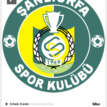
Erkek
|
Kadın
(Haberi Sesli Oku)