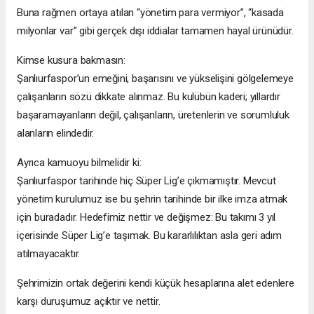
Buna rağmen ortaya atılan “yönetim para vermiyor”, “kasada
milyonlar var” gibi gerçek dışı iddialar tamamen hayal ürünüdür.
Kimse kusura bakmasın:
Şanlıurfaspor’un emeğini, başarısını ve yükselişini gölgelemeye
çalışanların sözü dikkate alınmaz. Bu kulübün kaderi; yıllardır
başaramayanların değil, çalışanların, üretenlerin ve sorumluluk
alanların elindedir.
Ayrıca kamuoyu bilmelidir ki:
Şanlıurfaspor tarihinde hiç Süper Lig’e çıkmamıştır. Mevcut
yönetim kurulumuz ise bu şehrin tarihinde bir ilke imza atmak
için buradadır. Hedefimiz nettir ve değişmez: Bu takımı 3 yıl
içerisinde Süper Lig’e taşımak. Bu kararlılıktan asla geri adım
atılmayacaktır.
Şehrimizin ortak değerini kendi küçük hesaplarına alet edenlere
karşı duruşumuz açıktır ve nettir.