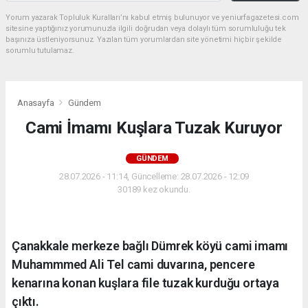
Yorum yazarak Topluluk Kuralları’nı kabul etmiş bulunuyor ve yeniurfagazetesi.com
sitesine yaptığınız yorumunuzla ilgili doğrudan veya dolaylı tüm sorumluluğu tek
başınıza üstleniyorsunuz. Yazılan tüm yorumlardan site yönetimi hiçbir şekilde
sorumlu tutulamaz.
Anasayfa
Gündem
Cami İmamı Kuşlara Tuzak Kuruyor
GÜNDEM
28.07.2026 - 11:14, Güncelleme: 28.07.2026 - 12:09
30189 kez okundu.
Çanakkale merkeze bağlı Dümrek köyü cami imamı
Muhammmed Ali Tel cami duvarına, pencere
kenarına konan kuşlara file tuzak kurduğu ortaya
çıktı.