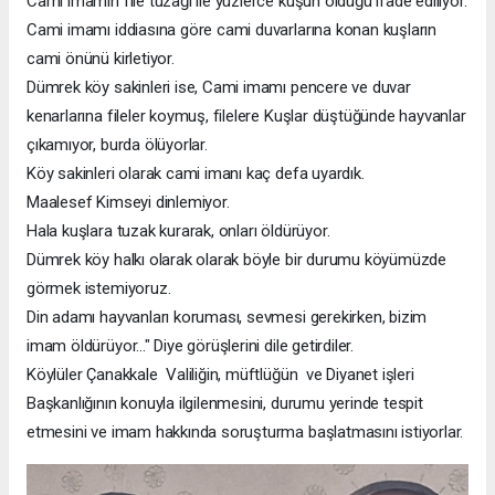
Cami imamın file tuzağı ile yüzlerce kuşun öldüğü ifade ediliyor.
Cami imamı iddiasına göre cami duvarlarına konan kuşların
cami önünü kirletiyor.
Dümrek köy sakinleri ise, Cami imamı pencere ve duvar
kenarlarına fileler koymuş, filelere Kuşlar düştüğünde hayvanlar
çıkamıyor, burda ölüyorlar.
Köy sakinleri olarak cami imanı kaç defa uyardık.
Maalesef Kimseyi dinlemiyor.
Hala kuşlara tuzak kurarak, onları öldürüyor.
Dümrek köy halkı olarak olarak böyle bir durumu köyümüzde
görmek istemiyoruz.
Din adamı hayvanları koruması, sevmesi gerekirken, bizim
imam öldürüyor..." Diye görüşlerini dile getirdiler.
Köylüler Çanakkale Valiliğin, müftlüğün ve Diyanet işleri
Başkanlığının konuyla ilgilenmesini, durumu yerinde tespit
etmesini ve imam hakkında soruşturma başlatmasını istiyorlar.