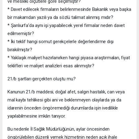
ve mesleki ölçütlere göre seçilmiştir?
* Davet edilecek firmaların belirlenmesinde Bakanlık veya başka
bir makamdan yazılı ya da sözlü talimat alınmış mıdır?
* Şanlıurfa’da aynı işi yapabilecek yerel firmalar neden davet
edilmemiştir?
* İki teklif hangi somut gerekçelerle değerlendirme dışı
bırakılmıştır?
* Yaklaşık maliyet hazırlanırken hangi piyasa araştırmaları, fiyat
teklifleri ve maliyet analizleri esas alınmıştır?
21/b şartları gerçekten oluştu mu?
Kanunun 21/b maddesi; doğal afet, salgın hastalık, can veya
mal kaybı tehlikesi gibi ani ve beklenmeyen olaylarda ya da
idarenin önceden öngöremediği durumlarda işin ivedilikle
yapılabilmesine imkân tanıyor.
Bu nedenle İl Sağlık Müdürlüğünün, aylar öncesinden
öngörülebilen düzenli yemek hizmetinin neden açık ihale