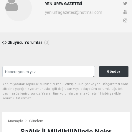
YENİURFA GAZETESİ
yeniurfagazetesi@hotmail.com
Okuyucu Yorumları
(0)
Gönder
Yorum yazarak Topluluk Kuralları’nı kabul etmiş bulunuyor ve yeniurfagazetesi.com
sitesine yaptığınız yorumunuzla ilgili doğrudan veya dolaylı tüm sorumluluğu tek
başınıza üstleniyorsunuz. Yazılan tüm yorumlardan site yönetimi hiçbir şekilde
sorumlu tutulamaz.
Anasayfa
Gündem
Sağlık İl Müdürlüğünde Neler