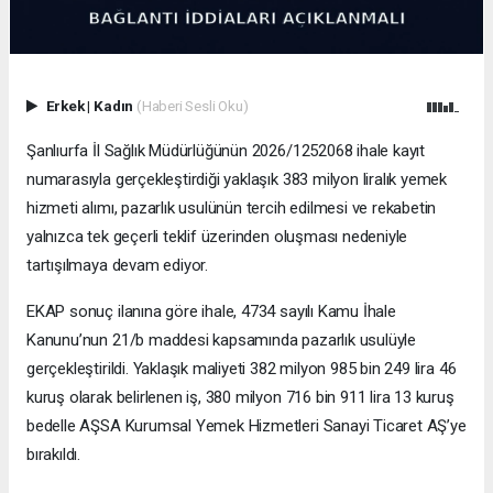
Erkek
|
Kadın
(Haberi Sesli Oku)
Şanlıurfa İl Sağlık Müdürlüğünün 2026/1252068 ihale kayıt
numarasıyla gerçekleştirdiği yaklaşık 383 milyon liralık yemek
hizmeti alımı, pazarlık usulünün tercih edilmesi ve rekabetin
yalnızca tek geçerli teklif üzerinden oluşması nedeniyle
tartışılmaya devam ediyor.
EKAP sonuç ilanına göre ihale, 4734 sayılı Kamu İhale
Kanunu’nun 21/b maddesi kapsamında pazarlık usulüyle
gerçekleştirildi. Yaklaşık maliyeti 382 milyon 985 bin 249 lira 46
kuruş olarak belirlenen iş, 380 milyon 716 bin 911 lira 13 kuruş
bedelle AŞSA Kurumsal Yemek Hizmetleri Sanayi Ticaret AŞ’ye
bırakıldı.