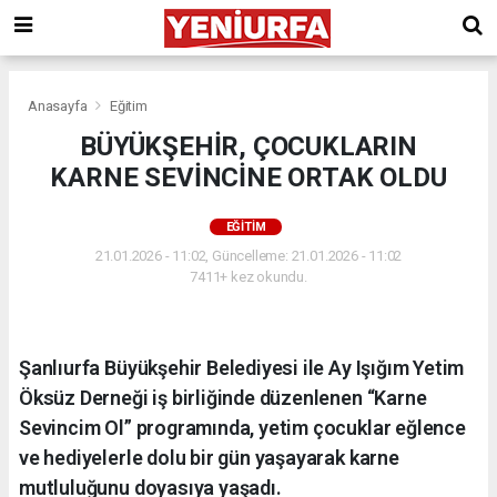
Anasayfa
Eğitim
BÜYÜKŞEHİR, ÇOCUKLARIN
KARNE SEVİNCİNE ORTAK OLDU
EĞITIM
21.01.2026 - 11:02, Güncelleme: 21.01.2026 - 11:02
7411+ kez okundu.
Şanlıurfa Büyükşehir Belediyesi ile Ay Işığım Yetim
Öksüz Derneği iş birliğinde düzenlenen “Karne
Sevincim Ol” programında, yetim çocuklar eğlence
ve hediyelerle dolu bir gün yaşayarak karne
mutluluğunu doyasıya yaşadı.