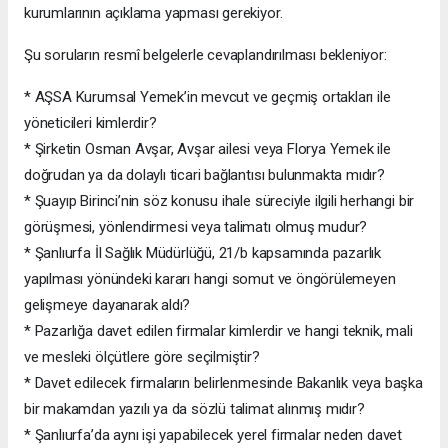
kurumlarının açıklama yapması gerekiyor.
Şu soruların resmî belgelerle cevaplandırılması bekleniyor:
* AŞSA Kurumsal Yemek’in mevcut ve geçmiş ortakları ile
yöneticileri kimlerdir?
* Şirketin Osman Avşar, Avşar ailesi veya Florya Yemek ile
doğrudan ya da dolaylı ticari bağlantısı bulunmakta mıdır?
* Şuayıp Birinci’nin söz konusu ihale süreciyle ilgili herhangi bir
görüşmesi, yönlendirmesi veya talimatı olmuş mudur?
* Şanlıurfa İl Sağlık Müdürlüğü, 21/b kapsamında pazarlık
yapılması yönündeki kararı hangi somut ve öngörülemeyen
gelişmeye dayanarak aldı?
* Pazarlığa davet edilen firmalar kimlerdir ve hangi teknik, mali
ve mesleki ölçütlere göre seçilmiştir?
* Davet edilecek firmaların belirlenmesinde Bakanlık veya başka
bir makamdan yazılı ya da sözlü talimat alınmış mıdır?
* Şanlıurfa’da aynı işi yapabilecek yerel firmalar neden davet