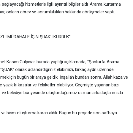
 sağlayacağı hizmetlerle ilgili ayrıntılı bilgiler aldı. Arama kurtarma
ınar, onların görev ve sorumlulukları hakkında görüşmeler yaptı.
ZLI MÜDAHALE İÇİN ŞUAK’I KURDUK”
et Kasım Gülpınar, burada yaptığı açıklamada, “Şanlıurfa Arama
 "ŞUAK" olarak adlandırdığımız ekibimizi, birkaç aydır üzerinde
irmek için bugün bir araya geldik. İnşallah bundan sonra, Allah kaza ve
yazık ki kazalar ve felaketler olabiliyor. Geçmişte yaşanan bazı
rimiz ve belediye bünyesinde oluşturduğumuz uzman arkadaşlarımızla
 ve birim oluşturma kararı aldık. Bugün bu projede son safhaya