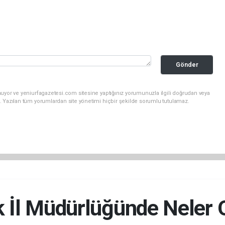
Gönder
uyor ve yeniurfagazetesi.com sitesine yaptığınız yorumunuzla ilgili doğrudan veya
. Yazılan tüm yorumlardan site yönetimi hiçbir şekilde sorumlu tutulamaz.
k İl Müdürlüğünde Neler 