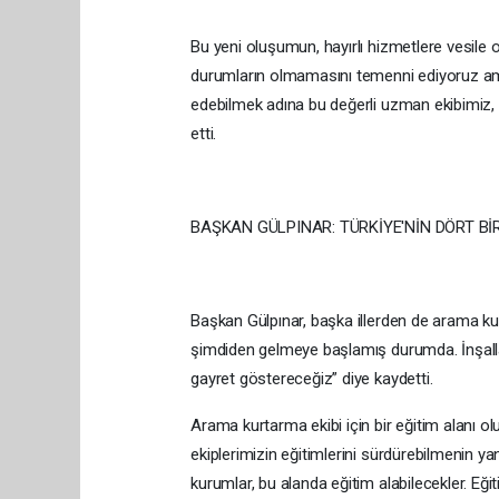
Bu yeni oluşumun, hayırlı hizmetlere vesile 
durumların olmamasını temenni ediyoruz ama
edebilmek adına bu değerli uzman ekibimiz, gö
etti.
BAŞKAN GÜLPINAR: TÜRKİYE'NİN DÖRT Bİ
Başkan Gülpınar, başka illerden de arama kurta
şimdiden gelmeye başlamış durumda. İnşallah
gayret göstereceğiz” diye kaydetti.
Arama kurtarma ekibi için bir eğitim alanı ol
ekiplerimizin eğitimlerini sürdürebilmenin ya
kurumlar, bu alanda eğitim alabilecekler. Eği