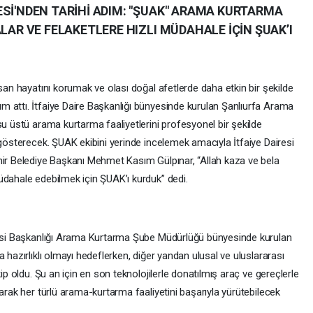
ESİ'NDEN TARİHİ ADIM: "ŞUAK" ARAMA KURTARMA
ALAR VE FELAKETLERE HIZLI MÜDAHALE İÇİN ŞUAK’I
nsan hayatını korumak ve olası doğal afetlerde daha etkin bir şekilde
 attı. İtfaiye Daire Başkanlığı bünyesinde kurulan Şanlıurfa Arama
su üstü arama kurtarma faaliyetlerini profesyonel bir şekilde
 gösterecek. ŞUAK ekibini yerinde incelemek amacıyla İtfaiye Dairesi
hir Belediye Başkanı Mehmet Kasım Gülpınar, “Allah kaza ve bela
üdahale edebilmek için ŞUAK’ı kurduk” dedi.
iresi Başkanlığı Arama Kurtarma Şube Müdürlüğü bünyesinde kurulan
 hazırlıklı olmayı hedeflerken, diğer yandan ulusal ve uluslararası
kip oldu. Şu an için en son teknolojilerle donatılmış araç ve gereçlerle
larak her türlü arama-kurtarma faaliyetini başarıyla yürütebilecek