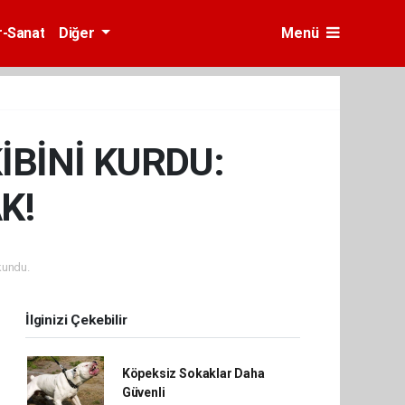
r-Sanat
Diğer
Menü
BİNİ KURDU:
K!
kundu.
İlginizi Çekebilir
Köpeksiz Sokaklar Daha
Güvenli