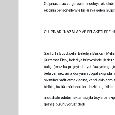
Gülpınar, araç ve gereçleri inceleyerek, ekibin
ekibinin personelleriyle bir araya gelen Gülp
GÜLPINAR: “KAZALAR VE FELAKETLERE HI
Şanlıurfa Büyükşehir Belediye Başkanı Mehm
Kurtarma Ekibi, belediye bünyesinde ilk defa
çalıştığımız bu projeyi nihayet faaliyete geç
bela vermez ama dünyanın doğal akışında ne 
sıkıntıları hafifletmek adına, kendi ekiple
birlikte, bu tür müdahalelere hızlı bir şekilde
müdahale edebilmek amacıyla böyle bir ekip
gelmiş bulunuyoruz” dedi.