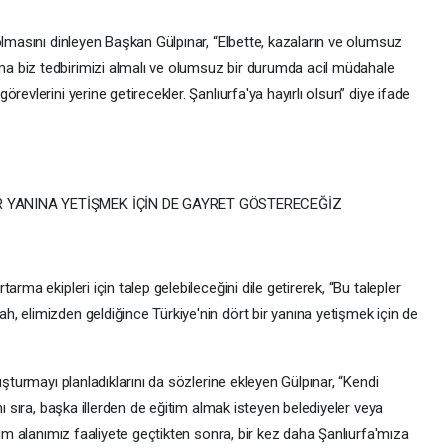
olmasını dinleyen Başkan Gülpınar, “Elbette, kazaların ve olumsuz
 biz tedbirimizi almalı ve olumsuz bir durumda acil müdahale
revlerini yerine getirecekler. Şanlıurfa'ya hayırlı olsun” diye ifade
R YANINA YETİŞMEK İÇİN DE GAYRET GÖSTERECEĞİZ
rma ekipleri için talep gelebileceğini dile getirerek, “Bu talepler
, elimizden geldiğince Türkiye'nin dört bir yanına yetişmek için de
uşturmayı planladıklarını da sözlerine ekleyen Gülpınar, “Kendi
nı sıra, başka illerden de eğitim almak isteyen belediyeler veya
tim alanımız faaliyete geçtikten sonra, bir kez daha Şanlıurfa'mıza