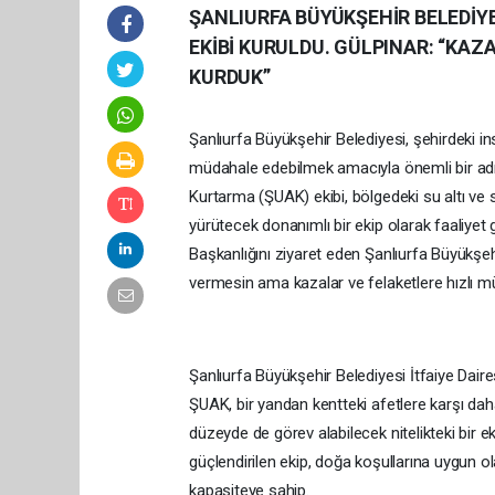
ŞANLIURFA BÜYÜKŞEHİR BELEDİY
EKİBİ KURULDU. GÜLPINAR: “KAZ
KURDUK”
Şanlıurfa Büyükşehir Belediyesi, şehirdeki i
müdahale edebilmek amacıyla önemli bir adım
Kurtarma (ŞUAK) ekibi, bölgedeki su altı ve 
yürütecek donanımlı bir ekip olarak faaliyet
Başkanlığını ziyaret eden Şanlıurfa Büyükşe
vermesin ama kazalar ve felaketlere hızlı m
Şanlıurfa Büyükşehir Belediyesi İtfaiye Da
ŞUAK, bir yandan kentteki afetlere karşı daha
düzeyde de görev alabilecek nitelikteki bir e
güçlendirilen ekip, doğa koşullarına uygun o
kapasiteye sahip.