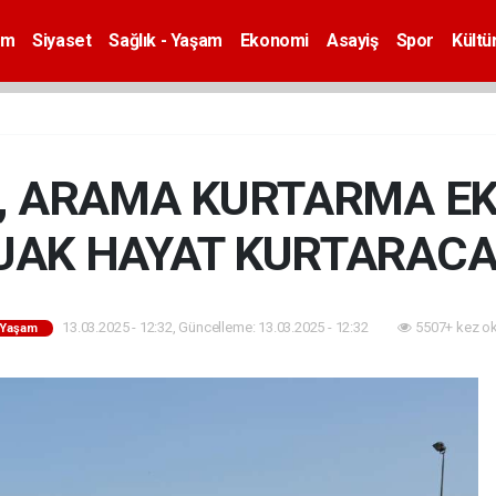
em
Siyaset
Sağlık - Yaşam
Ekonomi
Asayiş
Spor
Kültü
, ARAMA KURTARMA EKİ
UAK HAYAT KURTARACA
13.03.2025 - 12:32, Güncelleme: 13.03.2025 - 12:32
5507+ kez o
- Yaşam