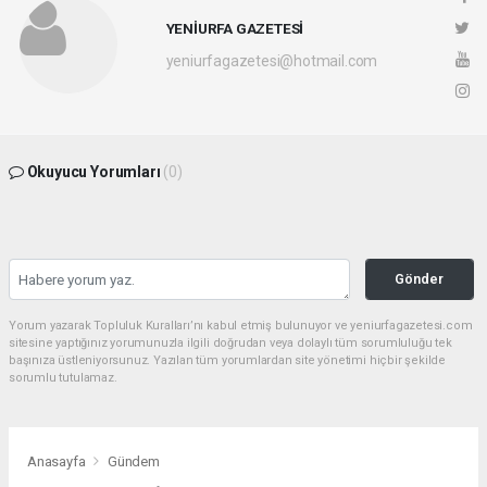
YENİURFA GAZETESİ
yeniurfagazetesi@hotmail.com
Okuyucu Yorumları
(0)
Gönder
Yorum yazarak Topluluk Kuralları’nı kabul etmiş bulunuyor ve yeniurfagazetesi.com
sitesine yaptığınız yorumunuzla ilgili doğrudan veya dolaylı tüm sorumluluğu tek
başınıza üstleniyorsunuz. Yazılan tüm yorumlardan site yönetimi hiçbir şekilde
sorumlu tutulamaz.
Anasayfa
Gündem