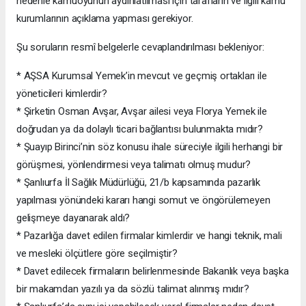
nedenle kamuoyunun aydınlatılması için tarafların ve ilgili kamu
kurumlarının açıklama yapması gerekiyor.
Şu soruların resmî belgelerle cevaplandırılması bekleniyor:
* AŞSA Kurumsal Yemek’in mevcut ve geçmiş ortakları ile
yöneticileri kimlerdir?
* Şirketin Osman Avşar, Avşar ailesi veya Florya Yemek ile
doğrudan ya da dolaylı ticari bağlantısı bulunmakta mıdır?
* Şuayıp Birinci’nin söz konusu ihale süreciyle ilgili herhangi bir
görüşmesi, yönlendirmesi veya talimatı olmuş mudur?
* Şanlıurfa İl Sağlık Müdürlüğü, 21/b kapsamında pazarlık
yapılması yönündeki kararı hangi somut ve öngörülemeyen
gelişmeye dayanarak aldı?
* Pazarlığa davet edilen firmalar kimlerdir ve hangi teknik, mali
ve mesleki ölçütlere göre seçilmiştir?
* Davet edilecek firmaların belirlenmesinde Bakanlık veya başka
bir makamdan yazılı ya da sözlü talimat alınmış mıdır?