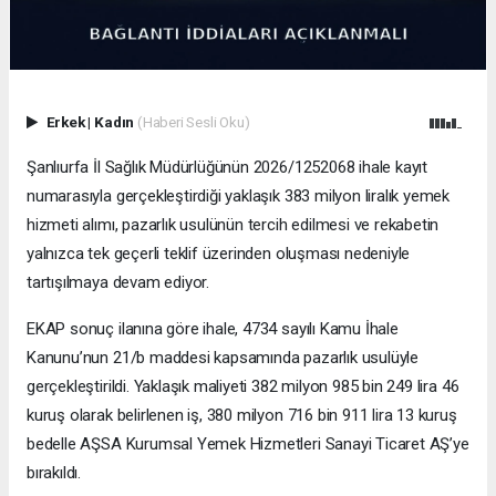
Erkek
|
Kadın
(Haberi Sesli Oku)
Şanlıurfa İl Sağlık Müdürlüğünün 2026/1252068 ihale kayıt
numarasıyla gerçekleştirdiği yaklaşık 383 milyon liralık yemek
hizmeti alımı, pazarlık usulünün tercih edilmesi ve rekabetin
yalnızca tek geçerli teklif üzerinden oluşması nedeniyle
tartışılmaya devam ediyor.
EKAP sonuç ilanına göre ihale, 4734 sayılı Kamu İhale
Kanunu’nun 21/b maddesi kapsamında pazarlık usulüyle
gerçekleştirildi. Yaklaşık maliyeti 382 milyon 985 bin 249 lira 46
kuruş olarak belirlenen iş, 380 milyon 716 bin 911 lira 13 kuruş
bedelle AŞSA Kurumsal Yemek Hizmetleri Sanayi Ticaret AŞ’ye
bırakıldı.