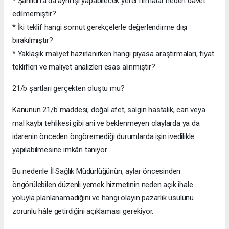
* Şanlıurfa’da aynı işi yapabilecek yerel firmalar neden davet
edilmemiştir?
* İki teklif hangi somut gerekçelerle değerlendirme dışı
bırakılmıştır?
* Yaklaşık maliyet hazırlanırken hangi piyasa araştırmaları, fiyat
teklifleri ve maliyet analizleri esas alınmıştır?
21/b şartları gerçekten oluştu mu?
Kanunun 21/b maddesi; doğal afet, salgın hastalık, can veya
mal kaybı tehlikesi gibi ani ve beklenmeyen olaylarda ya da
idarenin önceden öngöremediği durumlarda işin ivedilikle
yapılabilmesine imkân tanıyor.
Bu nedenle İl Sağlık Müdürlüğünün, aylar öncesinden
öngörülebilen düzenli yemek hizmetinin neden açık ihale
yoluyla planlanamadığını ve hangi olayın pazarlık usulünü
zorunlu hâle getirdiğini açıklaması gerekiyor.