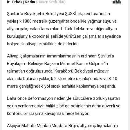
Erkek
|
Kadın
(Haberi Sesli Oku)
Şanlıurfa Büyükşehir Belediyesi ŞUSKİ ekipleri tarafından
yaklaşık 1800 metrelik güzergâhta öncelikle yağmur suyu ve
altyapı çalışmaları tamamlandı. Türk Telekom ve diğer altyapı
kuruluşlarıyla koordineli şekilde yürütülen çalışmalar sayesinde
bölgedeki altyapı eksiklikleri de giderildi.
Altyapı çalışmalarının tamamlanmasının ardından Şanlıurfa
Büyükşehir Belediye Başkanı Mehmet Kasım Gülpınar’ın
talimatları doğrultusunda, Karaköprü Belediyesi mücavir
alanında bulunan yaklaşık 2 kilometre uzunluğundaki ve 8-10
metre genişliğindeki yol sıcak asfaltla kaplanmaya başlandı.
Daha önce deformasyon nedeniyle sürücülere zorluk yaşatan
yolun yenilenmesiyle birlikte, bölge sakinlerinin daha güvenli ve
konforlu bir ulaşıma kavuşması hedefleniyor.
Akpıyar Mahalle Muhtarı Mustafa Bilgin, altyapı çalışmalarının