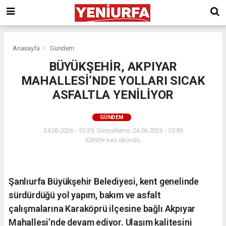
Anasayfa
Gündem
BÜYÜKŞEHİR, AKPIYAR
MAHALLESİ’NDE YOLLARI SICAK
ASFALTLA YENİLİYOR
GÜNDEM
24.06.2026 - 10:39, Güncelleme: 24.06.2026 - 10:39
52695+ kez okundu.
Şanlıurfa Büyükşehir Belediyesi, kent genelinde
sürdürdüğü yol yapım, bakım ve asfalt
çalışmalarına Karaköprü ilçesine bağlı Akpıyar
Mahallesi’nde devam ediyor. Ulaşım kalitesini