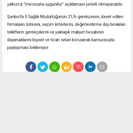
yalnızca “mevzuata uygundur” açıklaması yeterli olmayacaktır.
Şanlıurfa İl Sağlık Müdürlüğünün 21/b gerekçesini, davet edilen
firmaların listesini, seçim kriterlerini, değerlendirme dışı bırakılan
tekliflerin gerekçelerini ve yaklaşık maliyet hesabının
dayanaklarını kişisel ve ticari sırları koruyarak kamuoyuyla
paylaşması bekleniyor.
Anadolu Ajansı (AA), İhlas Haber Ajansı (İHA), Demirören
Haber Ajansı (DHA) ve diğer ajanslar tarafından eklenen tüm
haberler, sitemizin editörlerinin müdahalesi olmadan ajans
kanallarından çekilmektedir. Bu haberlerde yer alan hukuki
muhataplar haberi geçen ajanslar olup sitemizin hiç bir
editörü sorumlu tutulamaz...