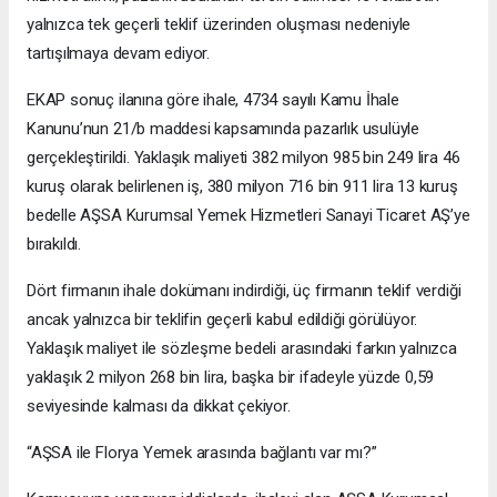
yalnızca tek geçerli teklif üzerinden oluşması nedeniyle
tartışılmaya devam ediyor.
EKAP sonuç ilanına göre ihale, 4734 sayılı Kamu İhale
Kanunu’nun 21/b maddesi kapsamında pazarlık usulüyle
gerçekleştirildi. Yaklaşık maliyeti 382 milyon 985 bin 249 lira 46
kuruş olarak belirlenen iş, 380 milyon 716 bin 911 lira 13 kuruş
bedelle AŞSA Kurumsal Yemek Hizmetleri Sanayi Ticaret AŞ’ye
bırakıldı.
Dört firmanın ihale dokümanı indirdiği, üç firmanın teklif verdiği
ancak yalnızca bir teklifin geçerli kabul edildiği görülüyor.
Yaklaşık maliyet ile sözleşme bedeli arasındaki farkın yalnızca
yaklaşık 2 milyon 268 bin lira, başka bir ifadeyle yüzde 0,59
seviyesinde kalması da dikkat çekiyor.
“AŞSA ile Florya Yemek arasında bağlantı var mı?”