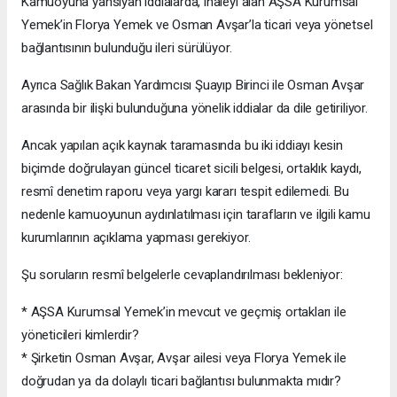
Kamuoyuna yansıyan iddialarda, ihaleyi alan AŞSA Kurumsal
Yemek’in Florya Yemek ve Osman Avşar’la ticari veya yönetsel
bağlantısının bulunduğu ileri sürülüyor.
Ayrıca Sağlık Bakan Yardımcısı Şuayıp Birinci ile Osman Avşar
arasında bir ilişki bulunduğuna yönelik iddialar da dile getiriliyor.
Ancak yapılan açık kaynak taramasında bu iki iddiayı kesin
biçimde doğrulayan güncel ticaret sicili belgesi, ortaklık kaydı,
resmî denetim raporu veya yargı kararı tespit edilemedi. Bu
nedenle kamuoyunun aydınlatılması için tarafların ve ilgili kamu
kurumlarının açıklama yapması gerekiyor.
Şu soruların resmî belgelerle cevaplandırılması bekleniyor:
* AŞSA Kurumsal Yemek’in mevcut ve geçmiş ortakları ile
yöneticileri kimlerdir?
* Şirketin Osman Avşar, Avşar ailesi veya Florya Yemek ile
doğrudan ya da dolaylı ticari bağlantısı bulunmakta mıdır?