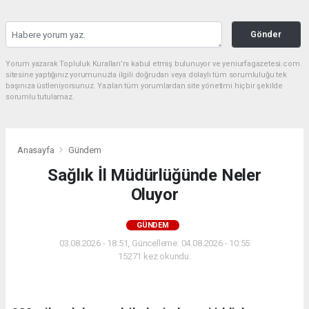
Gönder
Yorum yazarak Topluluk Kuralları’nı kabul etmiş bulunuyor ve yeniurfagazetesi.com
sitesine yaptığınız yorumunuzla ilgili doğrudan veya dolaylı tüm sorumluluğu tek
başınıza üstleniyorsunuz. Yazılan tüm yorumlardan site yönetimi hiçbir şekilde
sorumlu tutulamaz.
Anasayfa
Gündem
Sağlık İl Müdürlüğünde Neler
Oluyor
GÜNDEM
03.08.2026 - 18:51, Güncelleme: 04.08.2026 - 10:55
15271 kez okundu.