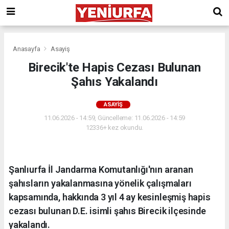
Anasayfa
Asayiş
Birecik'te Hapis Cezası Bulunan
Şahıs Yakalandı
ASAYIŞ
11.06.2026 - 14:59, Güncelleme: 11.06.2026 - 14:59
12336+ kez okundu.
Şanlıurfa İl Jandarma Komutanlığı'nın aranan
şahısların yakalanmasına yönelik çalışmaları
kapsamında, hakkında 3 yıl 4 ay kesinleşmiş hapis
cezası bulunan D.E. isimli şahıs Birecik ilçesinde
yakalandı.