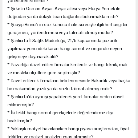
yöneticileri kimlerdir?
* Şirketin Osman Avşar, Avşar ailesi veya Florya Yemek ile
doğrudan ya da dolaylı ticari bağlantısı bulunmakta mıdır?
* Şuayıp Birinci’nin söz konusu ihale süreciyle ilgili herhangi bir
görüşmesi, yönlendirmesi veya talimatı olmuş mudur?
* Şanlıurfa İl Sağlık Müdürlüğü, 21/b kapsamında pazarlık
yapılması yönündeki kararı hangi somut ve öngörülemeyen
gelişmeye dayanarak aldı?
* Pazarlığa davet edilen firmalar kimlerdir ve hangi teknik, mali
ve mesleki ölçütlere göre seçilmiştir?
* Davet edilecek firmaların belirlenmesinde Bakanlık veya başka
bir makamdan yazılı ya da sözlü talimat alınmış mıdır?
* Şanlıurfa’da aynı işi yapabilecek yerel firmalar neden davet
edilmemiştir?
* İki teklif hangi somut gerekçelerle değerlendirme dışı
bırakılmıştır?
* Yaklaşık maliyet hazırlanırken hangi piyasa araştırmaları, fiyat
teklifleri ve maliyet analizleri esas alınmıştır?