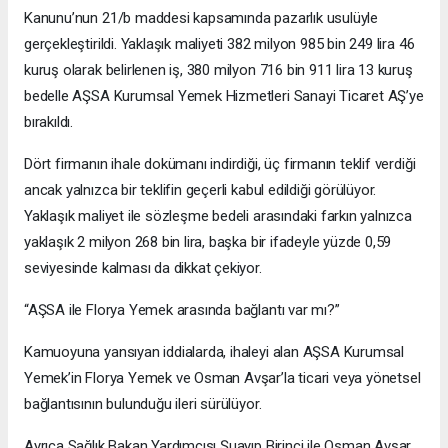
Kanunu’nun 21/b maddesi kapsamında pazarlık usulüyle
gerçekleştirildi. Yaklaşık maliyeti 382 milyon 985 bin 249 lira 46
kuruş olarak belirlenen iş, 380 milyon 716 bin 911 lira 13 kuruş
bedelle AŞSA Kurumsal Yemek Hizmetleri Sanayi Ticaret AŞ’ye
bırakıldı.
Dört firmanın ihale dokümanı indirdiği, üç firmanın teklif verdiği
ancak yalnızca bir teklifin geçerli kabul edildiği görülüyor.
Yaklaşık maliyet ile sözleşme bedeli arasındaki farkın yalnızca
yaklaşık 2 milyon 268 bin lira, başka bir ifadeyle yüzde 0,59
seviyesinde kalması da dikkat çekiyor.
“AŞSA ile Florya Yemek arasında bağlantı var mı?”
Kamuoyuna yansıyan iddialarda, ihaleyi alan AŞSA Kurumsal
Yemek’in Florya Yemek ve Osman Avşar’la ticari veya yönetsel
bağlantısının bulunduğu ileri sürülüyor.
Ayrıca Sağlık Bakan Yardımcısı Şuayıp Birinci ile Osman Avşar