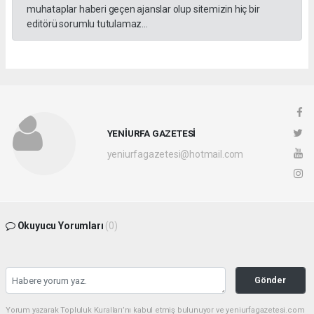
muhataplar haberi geçen ajanslar olup sitemizin hiç bir
editörü sorumlu tutulamaz...
YENİURFA GAZETESİ
yeniurfagazetesi@hotmail.com
Okuyucu Yorumları
(0)
Gönder
Yorum yazarak Topluluk Kuralları’nı kabul etmiş bulunuyor ve yeniurfagazetesi.com