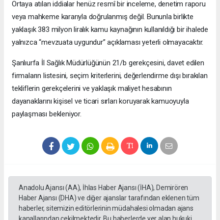
Ortaya atılan iddialar henüz resmî bir inceleme, denetim raporu
veya mahkeme kararıyla doğrulanmış değil. Bununla birlikte
yaklaşık 383 milyon liralık kamu kaynağının kullanıldığı bir ihalede
yalnızca “mevzuata uygundur” açıklaması yeterli olmayacaktır.
Şanlıurfa İl Sağlık Müdürlüğünün 21/b gerekçesini, davet edilen
firmaların listesini, seçim kriterlerini, değerlendirme dışı bırakılan
tekliflerin gerekçelerini ve yaklaşık maliyet hesabının
dayanaklarını kişisel ve ticari sırları koruyarak kamuoyuyla
paylaşması bekleniyor.
Anadolu Ajansı (AA), İhlas Haber Ajansı (İHA), Demirören
Haber Ajansı (DHA) ve diğer ajanslar tarafından eklenen tüm
haberler, sitemizin editörlerinin müdahalesi olmadan ajans
kanallarından çekilmektedir. Bu haberlerde yer alan hukuki