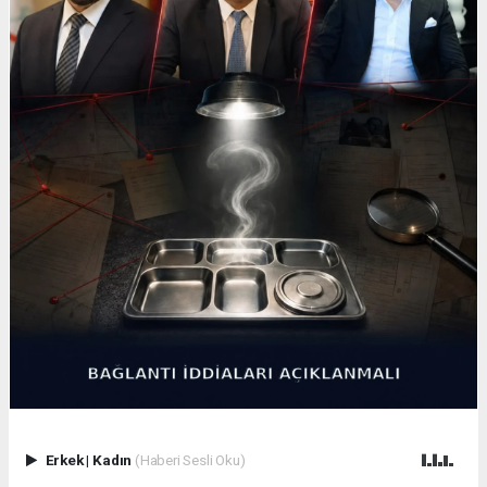
Erkek
|
Kadın
(Haberi Sesli Oku)