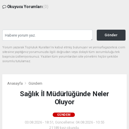
Okuyucu Yorumları
(0)
Gönder
Yorum yazarak Topluluk Kuralları’nı kabul etmiş bulunuyor ve yeniurfagazetesi.com
sitesine yaptığınız yorumunuzla ilgili doğrudan veya dolaylı tüm sorumluluğu tek
başınıza üstleniyorsunuz. Yazılan tüm yorumlardan site yönetimi hiçbir şekilde
sorumlu tutulamaz.
Anasayfa
Gündem
Sağlık İl Müdürlüğünde Neler
Oluyor
GÜNDEM
03.08.2026 - 18:51, Güncelleme: 04.08.2026 - 10:55
21189 kez okundu.