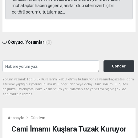
muhataplar haberi geçen ajanslar olup sitemizin hiç bir
editörü sorumlu tutulamaz...
Okuyucu Yorumları
(0)
Gönder
Yorum yazarak Topluluk Kuralları’nı kabul etmiş bulunuyor ve yeniurfagazetesi.com
sitesine yaptığınız yorumunuzla ilgili doğrudan veya dolaylı tüm sorumluluğu tek
başınıza üstleniyorsunuz. Yazılan tüm yorumlardan site yönetimi hiçbir şekilde
sorumlu tutulamaz.
Anasayfa
Gündem
Cami İmamı Kuşlara Tuzak Kuruyor