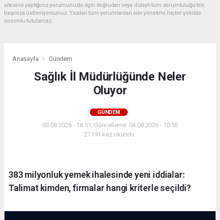
sitesine yaptığınız yorumunuzla ilgili doğrudan veya dolaylı tüm sorumluluğu tek
başınıza üstleniyorsunuz. Yazılan tüm yorumlardan site yönetimi hiçbir şekilde
sorumlu tutulamaz.
Anasayfa
Gündem
Sağlık İl Müdürlüğünde Neler
Oluyor
GÜNDEM
03.08.2026 - 18:51, Güncelleme: 04.08.2026 - 10:55
21191 kez okundu.
383 milyonluk yemek ihalesinde yeni iddialar:
Talimat kimden, firmalar hangi kriterle seçildi?