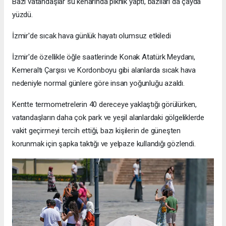
Bazı vatandaşlar su kenarında piknik yaptı, bazıları da çayda
yüzdü.
İzmir'de sıcak hava günlük hayatı olumsuz etkiledi
İzmir'de özellikle öğle saatlerinde Konak Atatürk Meydanı,
Kemeraltı Çarşısı ve Kordonboyu gibi alanlarda sıcak hava
nedeniyle normal günlere göre insan yoğunluğu azaldı.
Kentte termometrelerin 40 dereceye yaklaştığı görülürken,
vatandaşların daha çok park ve yeşil alanlardaki gölgeliklerde
vakit geçirmeyi tercih ettiği, bazı kişilerin de güneşten
korunmak için şapka taktığı ve yelpaze kullandığı gözlendi.