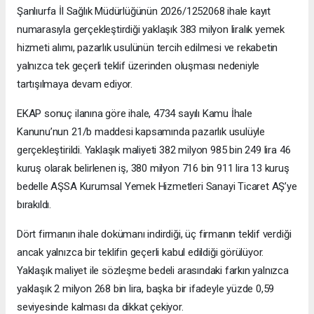
Şanlıurfa İl Sağlık Müdürlüğünün 2026/1252068 ihale kayıt
numarasıyla gerçekleştirdiği yaklaşık 383 milyon liralık yemek
hizmeti alımı, pazarlık usulünün tercih edilmesi ve rekabetin
yalnızca tek geçerli teklif üzerinden oluşması nedeniyle
tartışılmaya devam ediyor.
EKAP sonuç ilanına göre ihale, 4734 sayılı Kamu İhale
Kanunu’nun 21/b maddesi kapsamında pazarlık usulüyle
gerçekleştirildi. Yaklaşık maliyeti 382 milyon 985 bin 249 lira 46
kuruş olarak belirlenen iş, 380 milyon 716 bin 911 lira 13 kuruş
bedelle AŞSA Kurumsal Yemek Hizmetleri Sanayi Ticaret AŞ’ye
bırakıldı.
Dört firmanın ihale dokümanı indirdiği, üç firmanın teklif verdiği
ancak yalnızca bir teklifin geçerli kabul edildiği görülüyor.
Yaklaşık maliyet ile sözleşme bedeli arasındaki farkın yalnızca
yaklaşık 2 milyon 268 bin lira, başka bir ifadeyle yüzde 0,59
seviyesinde kalması da dikkat çekiyor.