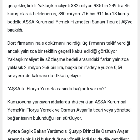
gerçekleştirildi. Yaklaşık maliyeti 382 milyon 985 bin 249 lira 46
kuruş olarak belirlenen iş, 380 milyon 716 bin 911 lira 13 kuruş
bedelle AŞSA Kurumsal Yemek Hizmetleri Sanayi Ticaret AŞ’ye
bırakıldı.
Dört firmanın ihale dokümanı indirdiği, üç firmanın teklif verdiği
ancak yalnızca bir teklifin geçerli kabul edildiği görülüyor.
Yaklaşık maliyet ile sözleşme bedeli arasındaki farkın yalnızca
yaklaşık 2 milyon 268 bin lira, başka bir ifadeyle yüzde 0,59
seviyesinde kalması da dikkat çekiyor.
“AŞSA ile Florya Yemek arasında bağlantı var mı?”
Kamuoyuna yansıyan iddialarda, ihaleyi alan AŞSA Kurumsal
Yemek’in Florya Yemek ve Osman Avşar’la ticari veya yönetsel
bağlantısının bulunduğu ileri sürülüyor.
Ayrıca Sağlık Bakan Yardımcısı Şuayıp Birinci ile Osman Avşar
arasında bir ilişki bulunduğuna yönelik iddialar da dile getiriliyor.