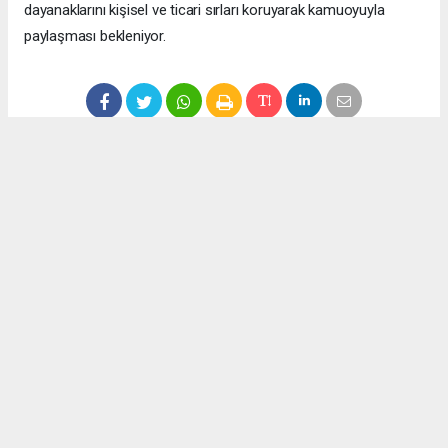
dayanaklarını kişisel ve ticari sırları koruyarak kamuoyuyla
paylaşması bekleniyor.
Anadolu Ajansı (AA), İhlas Haber Ajansı (İHA), Demirören
Haber Ajansı (DHA) ve diğer ajanslar tarafından eklenen tüm
haberler, sitemizin editörlerinin müdahalesi olmadan ajans
kanallarından çekilmektedir. Bu haberlerde yer alan hukuki
muhataplar haberi geçen ajanslar olup sitemizin hiç bir
editörü sorumlu tutulamaz...
Okuyucu Yorumları
(0)