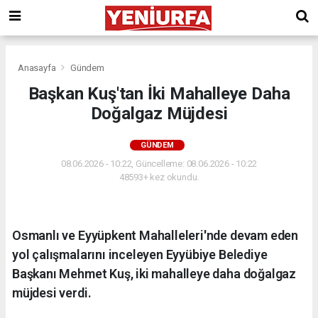
Anasayfa
Gündem
Başkan Kuş'tan İki Mahalleye Daha
Doğalgaz Müjdesi
GÜNDEM
08.06.2026 - 10:22, Güncelleme: 08.06.2026 - 10:22
48593+ kez okundu.
Osmanlı ve Eyyüpkent Mahalleleri'nde devam eden
yol çalışmalarını inceleyen Eyyübiye Belediye
Başkanı Mehmet Kuş, iki mahalleye daha doğalgaz
müjdesi verdi.