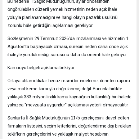
Bu nedenle İl Sağlık Müdürlüğünün, aylar öncesinden
öngörülebilen düzenli yemek hizmetinin neden açık ihale
yoluyla planlanamadığını ve hangi olayın pazarlık usulünü
zorunlu hâle getirdiğini açıklaması gerekiyor.
Sözleşmenin 29 Temmuz 2026’da imzalanması ve hizmetin 1
Ağustos’ta başlayacak olması, sürecin neden daha önce açık
ihaleyle yürütülmediği sorusunu daha da önemli hâle getiriyor.
Kamuoyu belgeli açıklama bekliyor
Ortaya atılan iddialar henüz resmî bir inceleme, denetim raporu
veya mahkeme kararıyla doğrulanmış değil. Bununla birlikte
yaklaşık 383 milyon liralık kamu kaynağının kullanıldığı bir ihalede
yalnızca “mevzuata uygundur” açıklaması yeterli olmayacaktır.
Şanlıurfa İl Sağlık Müdürlüğünün 21/b gerekçesini, davet edilen
firmaların listesini, seçim kriterlerini, değerlendirme dışı bırakılan
tekliflerin gerekçelerini ve yaklaşık maliyet hesabının