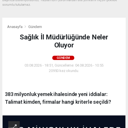
başınıza üstleniyorsunuz. Yazılan tüm yorumlardan site yönetimi hiçbir şekilde
sorumlu tutulamaz.
Anasayfa
Gündem
Sağlık İl Müdürlüğünde Neler
Oluyor
GÜNDEM
03.08.2026 - 18:51, Güncelleme: 04.08.2026 - 10:55
20950 kez okundu.
383 milyonluk yemek ihalesinde yeni iddialar:
Talimat kimden, firmalar hangi kriterle seçildi?