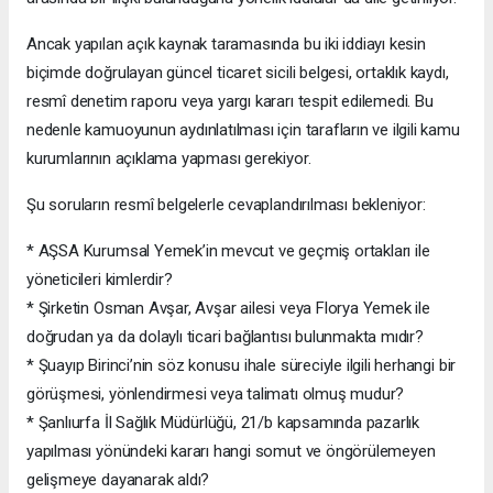
Ancak yapılan açık kaynak taramasında bu iki iddiayı kesin
biçimde doğrulayan güncel ticaret sicili belgesi, ortaklık kaydı,
resmî denetim raporu veya yargı kararı tespit edilemedi. Bu
nedenle kamuoyunun aydınlatılması için tarafların ve ilgili kamu
kurumlarının açıklama yapması gerekiyor.
Şu soruların resmî belgelerle cevaplandırılması bekleniyor:
* AŞSA Kurumsal Yemek’in mevcut ve geçmiş ortakları ile
yöneticileri kimlerdir?
* Şirketin Osman Avşar, Avşar ailesi veya Florya Yemek ile
doğrudan ya da dolaylı ticari bağlantısı bulunmakta mıdır?
* Şuayıp Birinci’nin söz konusu ihale süreciyle ilgili herhangi bir
görüşmesi, yönlendirmesi veya talimatı olmuş mudur?
* Şanlıurfa İl Sağlık Müdürlüğü, 21/b kapsamında pazarlık
yapılması yönündeki kararı hangi somut ve öngörülemeyen
gelişmeye dayanarak aldı?