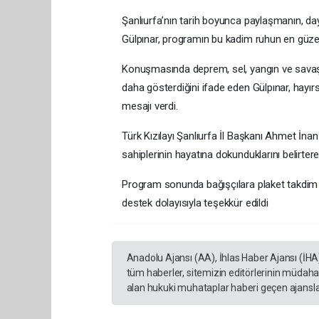
Şanlıurfa’nın tarih boyunca paylaşmanın, da
Gülpınar, programın bu kadim ruhun en güzel
Konuşmasında deprem, sel, yangın ve savaş 
daha gösterdiğini ifade eden Gülpınar, hayırs
mesajı verdi.
Türk Kızılayı Şanlıurfa İl Başkanı Ahmet İnan
sahiplerinin hayatına dokunduklarını belirter
Program sonunda bağışçılara plaket takdim e
destek dolayısıyla teşekkür edildi
Anadolu Ajansı (AA), İhlas Haber Ajansı (İHA
tüm haberler, sitemizin editörlerinin müdaha
alan hukuki muhataplar haberi geçen ajanslar