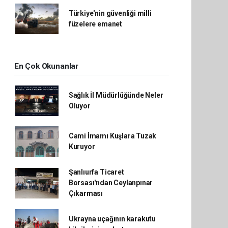
Türkiye'nin güvenliği milli
füzelere emanet
En Çok Okunanlar
Sağlık İl Müdürlüğünde Neler
Oluyor
Cami İmamı Kuşlara Tuzak
Kuruyor
Şanlıurfa Ticaret
Borsası'ndan Ceylanpınar
Çıkarması
Ukrayna uçağının karakutu