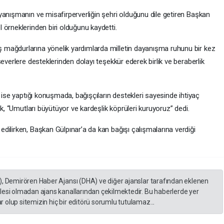
yanışmanın ve misafirperverliğin şehri olduğunu dile getiren Başkan
 örneklerinden biri olduğunu kaydetti.
mağdurlarına yönelik yardımlarda milletin dayanışma ruhunu bir kez
everlere desteklerinden dolayı teşekkür ederek birlik ve beraberlik
 ise yaptığı konuşmada, bağışçıların destekleri sayesinde ihtiyaç
ek, “Umutları büyütüyor ve kardeşlik köprüleri kuruyoruz” dedi.
dilirken, Başkan Gülpınar’a da kan bağışı çalışmalarına verdiği
), Demirören Haber Ajansı (DHA) ve diğer ajanslar tarafından eklenen
lesi olmadan ajans kanallarından çekilmektedir. Bu haberlerde yer
 olup sitemizin hiç bir editörü sorumlu tutulamaz...