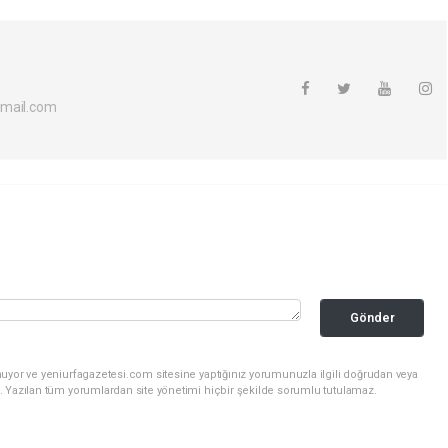
tmail.com
Gönder
uyor ve yeniurfagazetesi.com sitesine yaptığınız yorumunuzla ilgili doğrudan veya
. Yazılan tüm yorumlardan site yönetimi hiçbir şekilde sorumlu tutulamaz.