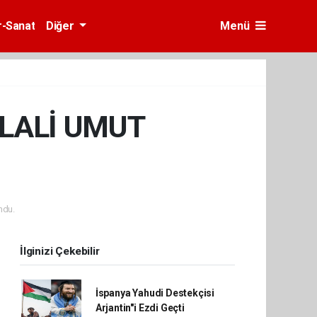
r-Sanat
Diğer
Menü
İLALİ UMUT
ndu.
İlginizi Çekebilir
İspanya Yahudi Destekçisi
Arjantin"i Ezdi Geçti