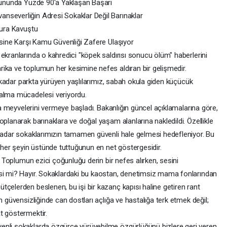
orununda Yüzde 90'a Yaklaşan Başarı
nseverliğin Adresi Sokaklar Değil Barınaklar
zura Kavuştu
isine Karşı Kamu Güvenliği Zafere Ulaşıyor
ekranlarında o kahredici "köpek saldırısı sonucu ölüm" haberlerini
ika ve toplumun her kesimine nefes aldıran bir gelişmedir.
ne kadar parkta yürüyen yaşlılarımız, sabah okula giden küçücük
kalma mücadelesi veriyordu.
şma meyvelerini vermeye başladı. Bakanlığın güncel açıklamalarına göre,
oplanarak barınaklara ve doğal yaşam alanlarına nakledildi. Özellikle
 kadar sokaklarımızın tamamen güvenli hale gelmesi hedefleniyor. Bu
i her şeyin üstünde tuttuğunun en net göstergesidir.
r? Toplumun ezici çoğunluğu derin bir nefes alırken, sesini
isi mi? Hayır. Sokaklardaki bu kaostan, denetimsiz mama fonlarından
çelerden beslenen, bu işi bir kazanç kapısı haline getiren rant
n güvensizliğinde can dostları açlığa ve hastalığa terk etmek değil;
t göstermektir.
enli sokaklarda özgürce yürüyebilme özgürlüğünü bizlere geri veren