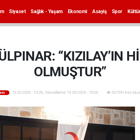
em
Siyaset
Sağlık - Yaşam
Ekonomi
Asayiş
Spor
Kültü
LPINAR: “KIZILAY’IN H
OLMUŞTUR”
13.05.2026 - 10:26, Güncelleme: 13.05.2026 - 10:26
55753+ kez oku
em