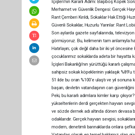
İçişleri'nin Kararlı Adımı: Başıboş Köpek S
Merhamet ve Güvenlik Dengesi: Gerçek Hayva
Rant Çemberi Kırıldı, Sokaklar Hak Ettiği Hu
Güvenli Sokaklar, Huzurlu Yarınlar: Rant Lob
Son aylarda gazete sayfalarında, televizyon 
görmüyoruz. Bu, kelimenin tam anlamıyla har
Hatırlayın; çok değil daha bir iki yıl öncesi
çocuklarımız sokaklarda adeta bir hayatta 
İçişleri Bakanlığı’nın yürüttüğü kararlı çalı
sahipsiz sokak köpeklerinin yaklaşık %89’u t
51 ilde bu oran %100'e ulaştı ve yıl sonuna
başarı, devletin vatandaşının can güvenliğin
Peki, bu kararlı adımlara kimler karşı çıkıyo
yükseltenlerin derdi gerçekten hayvan sevg
ve sözde dernek adı altında dönen devasa büt
odaklarıdır. Gerçek hayvan sevgisi, sokakları
modern, denetimli barınaklarda onlara şefka
Vatandaş olarak en temel hakkımız olan güv