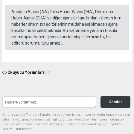
Anadolu Ajansı (AA), İhlas Haber Ajansı (İHA), Demirören
Haber Ajansı (DHA) ve diğer ajanslar tarafından eklenen tüm
haberler, sitemizin editörlerinin müdahalesi olmadan ajans
kanallarından çekilmektedir. Bu haberlerde yer alan hukuki
muhataplar haberi geçen ajanslar olup sitemizin hiç bir
editörü sorumlu tutulamaz...
Okuyucu Yorumları
(0)
Gönder
Yorum yazarak Topluluk Kuralları’nı kabul etmiş bulunuyor ve yeniurfagazetesi.com
sitesine yaptığınız yorumunuzla ilgili doğrudan veya dolaylı tüm sorumluluğu tek
başınıza üstleniyorsunuz. Yazılan tüm yorumlardan site yönetimi hiçbir şekilde
sorumlu tutulamaz.