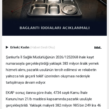
Erkek
|
Kadın
(Haberi Sesli Oku)
Şanlıurfa İl Sağlık Müdürlüğünün 2026/1252068 ihale kayıt
numarasıyla gerçekleştirdiği yaklaşık 383 milyon liralık yemek
hizmeti alımı, pazarlık usulünün tercih edilmesi ve rekabetin
yalnızca tek geçerli teklif üzerinden oluşması nedeniyle
tartışılmaya devam ediyor.
EKAP sonuç ilanına göre ihale, 4734 sayılı Kamu İhale
Kanunu’nun 21/b maddesi kapsamında pazarlık usulüyle
gerçekleştirildi. Yaklaşık maliyeti 382 milyon 985 bin 249 lira 46