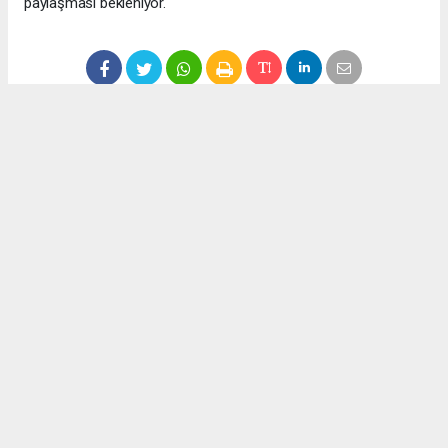
paylaşması bekleniyor.
Anadolu Ajansı (AA), İhlas Haber Ajansı (İHA), Demirören
Haber Ajansı (DHA) ve diğer ajanslar tarafından eklenen tüm
haberler, sitemizin editörlerinin müdahalesi olmadan ajans
kanallarından çekilmektedir. Bu haberlerde yer alan hukuki
muhataplar haberi geçen ajanslar olup sitemizin hiç bir
editörü sorumlu tutulamaz...
Okuyucu Yorumları
(0)
Gönder