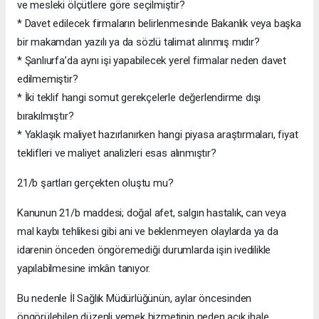
ve mesleki ölçütlere göre seçilmiştir?
* Davet edilecek firmaların belirlenmesinde Bakanlık veya başka
bir makamdan yazılı ya da sözlü talimat alınmış mıdır?
* Şanlıurfa’da aynı işi yapabilecek yerel firmalar neden davet
edilmemiştir?
* İki teklif hangi somut gerekçelerle değerlendirme dışı
bırakılmıştır?
* Yaklaşık maliyet hazırlanırken hangi piyasa araştırmaları, fiyat
teklifleri ve maliyet analizleri esas alınmıştır?
21/b şartları gerçekten oluştu mu?
Kanunun 21/b maddesi; doğal afet, salgın hastalık, can veya
mal kaybı tehlikesi gibi ani ve beklenmeyen olaylarda ya da
idarenin önceden öngöremediği durumlarda işin ivedilikle
yapılabilmesine imkân tanıyor.
Bu nedenle İl Sağlık Müdürlüğünün, aylar öncesinden
öngörülebilen düzenli yemek hizmetinin neden açık ihale