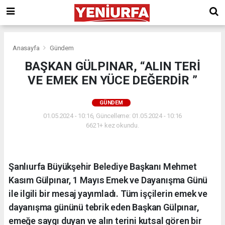
Anasayfa
Gündem
BAŞKAN GÜLPINAR, “ALIN TERİ
VE EMEK EN YÜCE DEĞERDİR ”
GÜNDEM
01.05.2024 - 10:16, Güncelleme: 01.05.2024 - 10:16
6621+ kez okundu.
Şanlıurfa Büyükşehir Belediye Başkanı Mehmet
Kasım Gülpınar, 1 Mayıs Emek ve Dayanışma Günü
ile ilgili bir mesaj yayımladı. Tüm işçilerin emek ve
dayanışma gününü tebrik eden Başkan Gülpınar,
emeğe saygı duyan ve alın terini kutsal gören bir