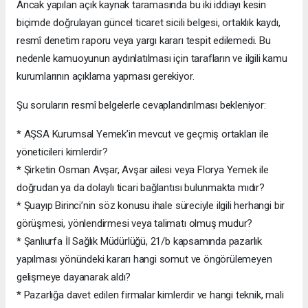
Ancak yapılan açık kaynak taramasında bu iki iddiayı kesin
biçimde doğrulayan güncel ticaret sicili belgesi, ortaklık kaydı,
resmî denetim raporu veya yargı kararı tespit edilemedi. Bu
nedenle kamuoyunun aydınlatılması için tarafların ve ilgili kamu
kurumlarının açıklama yapması gerekiyor.
Şu soruların resmî belgelerle cevaplandırılması bekleniyor:
* AŞSA Kurumsal Yemek’in mevcut ve geçmiş ortakları ile
yöneticileri kimlerdir?
* Şirketin Osman Avşar, Avşar ailesi veya Florya Yemek ile
doğrudan ya da dolaylı ticari bağlantısı bulunmakta mıdır?
* Şuayıp Birinci’nin söz konusu ihale süreciyle ilgili herhangi bir
görüşmesi, yönlendirmesi veya talimatı olmuş mudur?
* Şanlıurfa İl Sağlık Müdürlüğü, 21/b kapsamında pazarlık
yapılması yönündeki kararı hangi somut ve öngörülemeyen
gelişmeye dayanarak aldı?
* Pazarlığa davet edilen firmalar kimlerdir ve hangi teknik, mali