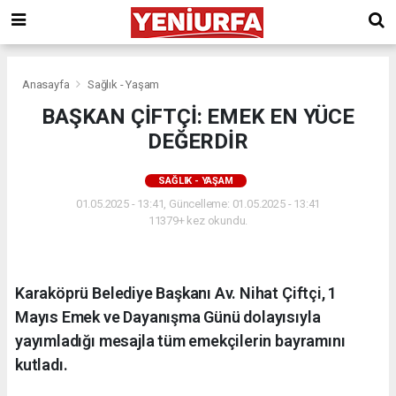
Anasayfa
Sağlık - Yaşam
BAŞKAN ÇİFTÇİ: EMEK EN YÜCE
DEĞERDİR
SAĞLIK - YAŞAM
01.05.2025 - 13:41, Güncelleme: 01.05.2025 - 13:41
11379+ kez okundu.
Karaköprü Belediye Başkanı Av. Nihat Çiftçi, 1
Mayıs Emek ve Dayanışma Günü dolayısıyla
yayımladığı mesajla tüm emekçilerin bayramını
kutladı.