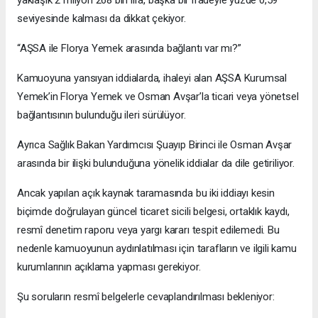
yaklaşık 2 milyon 268 bin lira, başka bir ifadeyle yüzde 0,59
seviyesinde kalması da dikkat çekiyor.
“AŞSA ile Florya Yemek arasında bağlantı var mı?”
Kamuoyuna yansıyan iddialarda, ihaleyi alan AŞSA Kurumsal
Yemek’in Florya Yemek ve Osman Avşar’la ticari veya yönetsel
bağlantısının bulunduğu ileri sürülüyor.
Ayrıca Sağlık Bakan Yardımcısı Şuayıp Birinci ile Osman Avşar
arasında bir ilişki bulunduğuna yönelik iddialar da dile getiriliyor.
Ancak yapılan açık kaynak taramasında bu iki iddiayı kesin
biçimde doğrulayan güncel ticaret sicili belgesi, ortaklık kaydı,
resmî denetim raporu veya yargı kararı tespit edilemedi. Bu
nedenle kamuoyunun aydınlatılması için tarafların ve ilgili kamu
kurumlarının açıklama yapması gerekiyor.
Şu soruların resmî belgelerle cevaplandırılması bekleniyor: