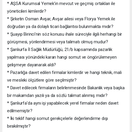
* AŞSA Kurumsal Yemek’in mevcut ve geçmiş ortakları ile
yöneticileri kimlerdir?
* Şirketin Osman Avşar, Avşar ailesi veya Florya Yemek ile
doğrudan ya da dolaylı ticari bağlantısı bulunmakta mıdır?
* Şuayıp Birinci’nin söz konusu ihale süreciyle ilgili herhangi bir
görüşmesi, yönlendirmesi veya talimatı olmuş mudur?
* Şanlıurfa İl Sağlık Müdürlüğü, 21/b kapsamında pazarlık
yapılması yönündeki kararı hangi somut ve öngörülemeyen
gelişmeye dayanarak aldı?
* Pazarlığa davet edilen firmalar kimlerdir ve hangi teknik, mali
ve mesleki ölçütlere göre seçilmiştir?
* Davet edilecek firmaların belirlenmesinde Bakanlık veya başka
bir makamdan yazılı ya da sözlü talimat alınmış mıdır?
* Şanlıurfa’da aynı işi yapabilecek yerel firmalar neden davet
edilmemiştir?
* İki teklif hangi somut gerekçelerle değerlendirme dışı
bırakılmıştır?