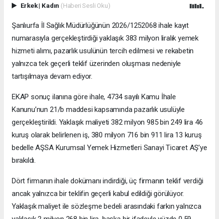
Erkek
|
Kadın
(Haberi Sesli Oku)
Şanlıurfa İl Sağlık Müdürlüğünün 2026/1252068 ihale kayıt
numarasıyla gerçekleştirdiği yaklaşık 383 milyon liralık yemek
hizmeti alımı, pazarlık usulünün tercih edilmesi ve rekabetin
yalnızca tek geçerli teklif üzerinden oluşması nedeniyle
tartışılmaya devam ediyor.
EKAP sonuç ilanına göre ihale, 4734 sayılı Kamu İhale
Kanunu’nun 21/b maddesi kapsamında pazarlık usulüyle
gerçekleştirildi. Yaklaşık maliyeti 382 milyon 985 bin 249 lira 46
kuruş olarak belirlenen iş, 380 milyon 716 bin 911 lira 13 kuruş
bedelle AŞSA Kurumsal Yemek Hizmetleri Sanayi Ticaret AŞ’ye
bırakıldı.
Dört firmanın ihale dokümanı indirdiği, üç firmanın teklif verdiği
ancak yalnızca bir teklifin geçerli kabul edildiği görülüyor.
Yaklaşık maliyet ile sözleşme bedeli arasındaki farkın yalnızca