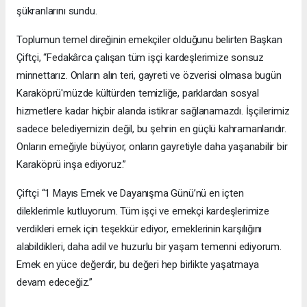
şükranlarını sundu.
Toplumun temel direğinin emekçiler olduğunu belirten Başkan
Çiftçi, “Fedakârca çalışan tüm işçi kardeşlerimize sonsuz
minnettarız. Onların alın teri, gayreti ve özverisi olmasa bugün
Karaköprü'müzde kültürden temizliğe, parklardan sosyal
hizmetlere kadar hiçbir alanda istikrar sağlanamazdı. İşçilerimiz
sadece belediyemizin değil, bu şehrin en güçlü kahramanlarıdır.
Onların emeğiyle büyüyor, onların gayretiyle daha yaşanabilir bir
Karaköprü inşa ediyoruz.”
Çiftçi “1 Mayıs Emek ve Dayanışma Günü’nü en içten
dileklerimle kutluyorum. Tüm işçi ve emekçi kardeşlerimize
verdikleri emek için teşekkür ediyor, emeklerinin karşılığını
alabildikleri, daha adil ve huzurlu bir yaşam temenni ediyorum.
Emek en yüce değerdir, bu değeri hep birlikte yaşatmaya
devam edeceğiz.”