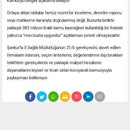
Kamuoyu belgeli açıklama bekliyor
Ortaya atılan iddialar henüz resmî bir inceleme, denetim raporu
veya mahkeme kararıyla doğrulanmış değil. Bununla birlikte
yaklaşık 383 milyon liralık kamu kaynağının kullanıldığı bir ihalede
yalnızca “mevzuata uygundur” açıklaması yeterli olmayacaktır.
Şanlıurfa İl Sağlık Müdürlüğünün 21/b gerekçesini, davet edilen
firmaların listesini, seçim kriterlerini, değerlendirme dışı bırakılan
tekliflerin gerekçelerini ve yaklaşık maliyet hesabının
dayanaklarını kişisel ve ticari sırları koruyarak kamuoyuyla
paylaşması bekleniyor.
Anadolu Ajansı (AA), İhlas Haber Ajansı (İHA), Demirören
Haber Ajansı (DHA) ve diğer ajanslar tarafından eklenen tüm