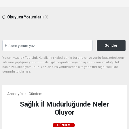
Okuyucu Yorumları
(0)
Gönder
Yorum yazarak Topluluk Kuralları’nı kabul etmiş bulunuyor ve yeniurfagazetesi.com
sitesine yaptığınız yorumunuzla ilgili doğrudan veya dolaylı tüm sorumluluğu tek
başınıza üstleniyorsunuz. Yazılan tüm yorumlardan site yönetimi hiçbir şekilde
sorumlu tutulamaz.
Anasayfa
Gündem
Sağlık İl Müdürlüğünde Neler
Oluyor
GÜNDEM