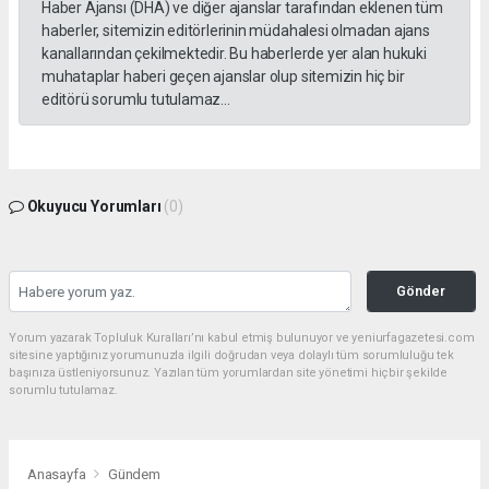
Haber Ajansı (DHA) ve diğer ajanslar tarafından eklenen tüm
haberler, sitemizin editörlerinin müdahalesi olmadan ajans
kanallarından çekilmektedir. Bu haberlerde yer alan hukuki
muhataplar haberi geçen ajanslar olup sitemizin hiç bir
editörü sorumlu tutulamaz...
Okuyucu Yorumları
(0)
Gönder
Yorum yazarak Topluluk Kuralları’nı kabul etmiş bulunuyor ve yeniurfagazetesi.com
sitesine yaptığınız yorumunuzla ilgili doğrudan veya dolaylı tüm sorumluluğu tek
başınıza üstleniyorsunuz. Yazılan tüm yorumlardan site yönetimi hiçbir şekilde
sorumlu tutulamaz.
Anasayfa
Gündem