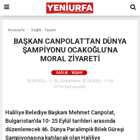
Anasayfa
Sağlık - Yaşam
BAŞKAN CANPOLAT'TAN DÜNYA
ŞAMPİYONU OCAKOĞLU'NA
MORAL ZİYARETİ
SAĞLIK - YAŞAM
02.09.2025 - 11:54, Güncelleme: 02.09.2025 - 11:54
5772+ kez okundu.
Haliliye Belediye Başkanı Mehmet Canpolat,
Bulgaristan’da 10- 25 Eylül tarihleri arasında
düzenlenecek 46. Dünya Paralimpik Bilek Güreşi
Şampiyonasına katılacak olan Haliliye