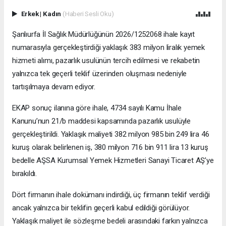
Erkek
|
Kadın
(Haberi Sesli Oku)
Şanlıurfa İl Sağlık Müdürlüğünün 2026/1252068 ihale kayıt
numarasıyla gerçekleştirdiği yaklaşık 383 milyon liralık yemek
hizmeti alımı, pazarlık usulünün tercih edilmesi ve rekabetin
yalnızca tek geçerli teklif üzerinden oluşması nedeniyle
tartışılmaya devam ediyor.
EKAP sonuç ilanına göre ihale, 4734 sayılı Kamu İhale
Kanunu’nun 21/b maddesi kapsamında pazarlık usulüyle
gerçekleştirildi. Yaklaşık maliyeti 382 milyon 985 bin 249 lira 46
kuruş olarak belirlenen iş, 380 milyon 716 bin 911 lira 13 kuruş
bedelle AŞSA Kurumsal Yemek Hizmetleri Sanayi Ticaret AŞ’ye
bırakıldı.
Dört firmanın ihale dokümanı indirdiği, üç firmanın teklif verdiği
ancak yalnızca bir teklifin geçerli kabul edildiği görülüyor.
Yaklaşık maliyet ile sözleşme bedeli arasındaki farkın yalnızca