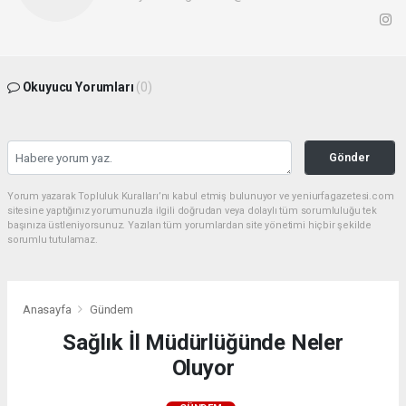
Okuyucu Yorumları
(0)
Gönder
Yorum yazarak Topluluk Kuralları’nı kabul etmiş bulunuyor ve yeniurfagazetesi.com
sitesine yaptığınız yorumunuzla ilgili doğrudan veya dolaylı tüm sorumluluğu tek
başınıza üstleniyorsunuz. Yazılan tüm yorumlardan site yönetimi hiçbir şekilde
sorumlu tutulamaz.
Anasayfa
Gündem
Sağlık İl Müdürlüğünde Neler
Oluyor