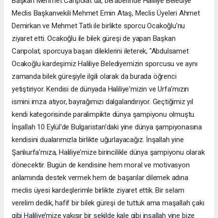
Başkan Mehmet Canpolat da, beraberinde Haliliye Belediye
Meclis Başkanvekili Mehmet Emin Ataş, Meclis Üyeleri Ahmet
Demirkan ve Mehmet Tatlı ile birlikte sporcu Ocakoğlu’nu
ziyaret etti. Ocakoğlu ile bilek güreşi de yapan Başkan
Canpolat, sporcuya başarı dileklerini ileterek, "Abdulsamet
Ocakoğlu kardeşimiz Haliliye Belediyemizin sporcusu ve aynı
zamanda bilek güreşiyle ilgili olarak da burada öğrenci
yetiştiriyor. Kendisi de dünyada Haliliye'mizin ve Urfa'mızın
ismini imza atıyor, bayrağımızı dalgalandırıyor. Geçtiğimiz yıl
kendi kategorisinde paralimpikte dünya şampiyonu olmuştu.
İnşallah 10 Eylül'de Bulgaristan'daki yine dünya şampiyonasına
kendisini dualarımızla birlikte uğurlayacağız. İnşallah yine
Şanlıurfa'mıza, Haliliye'mize birincilikle dünya şampiyonu olarak
dönecektir. Bugün de kendisine hem moral ve motivasyon
anlamında destek vermek hem de başarılar dilemek adına
meclis üyesi kardeşlerimle birlikte ziyaret ettik. Bir selam
verelim dedik, hafif bir bilek güreşi de tuttuk ama maşallah çakı
gibi Haliliye’mize yakışır bir şekilde kale gibi inşallah yine bize