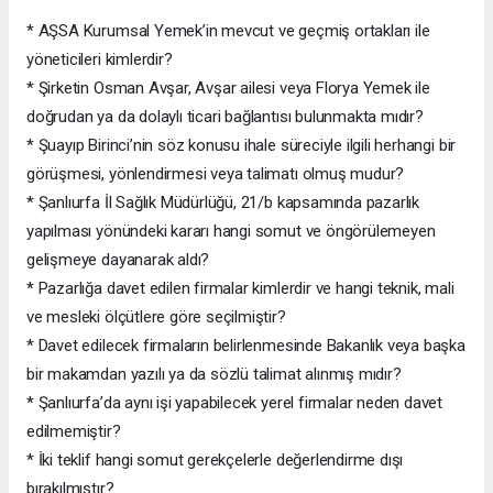
* AŞSA Kurumsal Yemek’in mevcut ve geçmiş ortakları ile
yöneticileri kimlerdir?
* Şirketin Osman Avşar, Avşar ailesi veya Florya Yemek ile
doğrudan ya da dolaylı ticari bağlantısı bulunmakta mıdır?
* Şuayıp Birinci’nin söz konusu ihale süreciyle ilgili herhangi bir
görüşmesi, yönlendirmesi veya talimatı olmuş mudur?
* Şanlıurfa İl Sağlık Müdürlüğü, 21/b kapsamında pazarlık
yapılması yönündeki kararı hangi somut ve öngörülemeyen
gelişmeye dayanarak aldı?
* Pazarlığa davet edilen firmalar kimlerdir ve hangi teknik, mali
ve mesleki ölçütlere göre seçilmiştir?
* Davet edilecek firmaların belirlenmesinde Bakanlık veya başka
bir makamdan yazılı ya da sözlü talimat alınmış mıdır?
* Şanlıurfa’da aynı işi yapabilecek yerel firmalar neden davet
edilmemiştir?
* İki teklif hangi somut gerekçelerle değerlendirme dışı
bırakılmıştır?