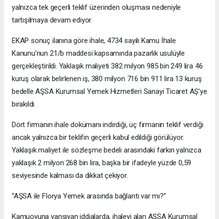
yalnızca tek geçerli teklif üzerinden oluşması nedeniyle
tartışılmaya devam ediyor.
EKAP sonuç ilanına göre ihale, 4734 sayılı Kamu İhale
Kanunu’nun 21/b maddesi kapsamında pazarlık usulüyle
gerçekleştirildi. Yaklaşık maliyeti 382 milyon 985 bin 249 lira 46
kuruş olarak belirlenen iş, 380 milyon 716 bin 911 lira 13 kuruş
bedelle AŞSA Kurumsal Yemek Hizmetleri Sanayi Ticaret AŞ’ye
bırakıldı.
Dört firmanın ihale dokümanı indirdiği, üç firmanın teklif verdiği
ancak yalnızca bir teklifin geçerli kabul edildiği görülüyor.
Yaklaşık maliyet ile sözleşme bedeli arasındaki farkın yalnızca
yaklaşık 2 milyon 268 bin lira, başka bir ifadeyle yüzde 0,59
seviyesinde kalması da dikkat çekiyor.
“AŞSA ile Florya Yemek arasında bağlantı var mı?”
Kamuoyuna yansıyan iddialarda, ihaleyi alan AŞSA Kurumsal