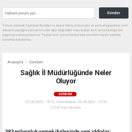
Gönder
Yorum yazarak Topluluk Kuralları’nı kabul etmiş bulunuyor ve yeniurfagazetesi.com
sitesine yaptığınız yorumunuzla ilgili doğrudan veya dolaylı tüm sorumluluğu tek
başınıza üstleniyorsunuz. Yazılan tüm yorumlardan site yönetimi hiçbir şekilde
sorumlu tutulamaz.
Anasayfa
Gündem
Sağlık İl Müdürlüğünde Neler
Oluyor
GÜNDEM
03.08.2026 - 18:51, Güncelleme: 04.08.2026 - 10:55
21297 kez okundu.
383 milyonluk yemek ihalesinde yeni iddialar: