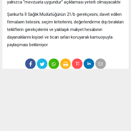
yalnızca “mevzuata uygundur” açıklaması yeterli olmayacaktır.
Şanlıurfa İl Sağlık Müdürlüğünün 21/b gerekçesini, davet edilen
firmaların listesini, seçim kriterlerini, değerlendirme dışı bırakılan
tekliflerin gerekçelerini ve yaklaşık maliyet hesabının
dayanaklarını kişisel ve ticari sırları koruyarak kamuoyuyla
paylaşması bekleniyor.
Anadolu Ajansı (AA), İhlas Haber Ajansı (İHA), Demirören
Haber Ajansı (DHA) ve diğer ajanslar tarafından eklenen tüm
haberler, sitemizin editörlerinin müdahalesi olmadan ajans
kanallarından çekilmektedir. Bu haberlerde yer alan hukuki
muhataplar haberi geçen ajanslar olup sitemizin hiç bir
editörü sorumlu tutulamaz...