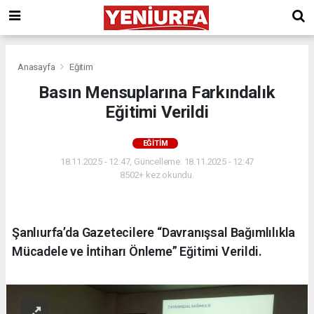
Anasayfa
Eğitim
Basın Mensuplarına Farkındalık
Eğitimi Verildi
EĞITIM
18.11.2025 - 12:47, Güncelleme: 18.11.2025 - 12:47
8502+ kez okundu.
Şanlıurfa’da Gazetecilere “Davranışsal Bağımlılıkla
Mücadele ve İntiharı Önleme” Eğitimi Verildi.