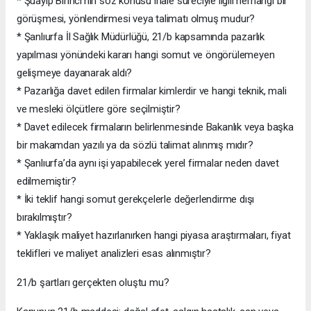
* Şuayıp Birinci’nin söz konusu ihale süreciyle ilgili herhangi bir
görüşmesi, yönlendirmesi veya talimatı olmuş mudur?
* Şanlıurfa İl Sağlık Müdürlüğü, 21/b kapsamında pazarlık
yapılması yönündeki kararı hangi somut ve öngörülemeyen
gelişmeye dayanarak aldı?
* Pazarlığa davet edilen firmalar kimlerdir ve hangi teknik, mali
ve mesleki ölçütlere göre seçilmiştir?
* Davet edilecek firmaların belirlenmesinde Bakanlık veya başka
bir makamdan yazılı ya da sözlü talimat alınmış mıdır?
* Şanlıurfa’da aynı işi yapabilecek yerel firmalar neden davet
edilmemiştir?
* İki teklif hangi somut gerekçelerle değerlendirme dışı
bırakılmıştır?
* Yaklaşık maliyet hazırlanırken hangi piyasa araştırmaları, fiyat
teklifleri ve maliyet analizleri esas alınmıştır?
21/b şartları gerçekten oluştu mu?