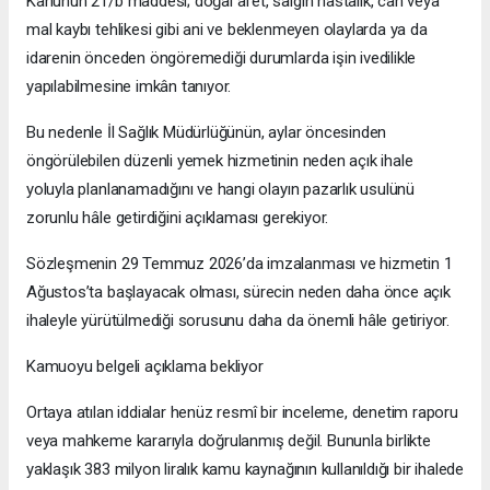
Kanunun 21/b maddesi; doğal afet, salgın hastalık, can veya
mal kaybı tehlikesi gibi ani ve beklenmeyen olaylarda ya da
idarenin önceden öngöremediği durumlarda işin ivedilikle
yapılabilmesine imkân tanıyor.
Bu nedenle İl Sağlık Müdürlüğünün, aylar öncesinden
öngörülebilen düzenli yemek hizmetinin neden açık ihale
yoluyla planlanamadığını ve hangi olayın pazarlık usulünü
zorunlu hâle getirdiğini açıklaması gerekiyor.
Sözleşmenin 29 Temmuz 2026’da imzalanması ve hizmetin 1
Ağustos’ta başlayacak olması, sürecin neden daha önce açık
ihaleyle yürütülmediği sorusunu daha da önemli hâle getiriyor.
Kamuoyu belgeli açıklama bekliyor
Ortaya atılan iddialar henüz resmî bir inceleme, denetim raporu
veya mahkeme kararıyla doğrulanmış değil. Bununla birlikte
yaklaşık 383 milyon liralık kamu kaynağının kullanıldığı bir ihalede