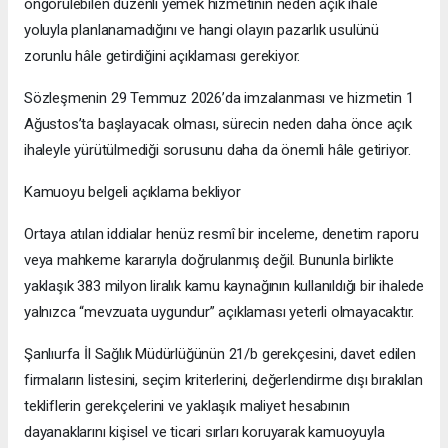
öngörülebilen düzenli yemek hizmetinin neden açık ihale
yoluyla planlanamadığını ve hangi olayın pazarlık usulünü
zorunlu hâle getirdiğini açıklaması gerekiyor.
Sözleşmenin 29 Temmuz 2026’da imzalanması ve hizmetin 1
Ağustos’ta başlayacak olması, sürecin neden daha önce açık
ihaleyle yürütülmediği sorusunu daha da önemli hâle getiriyor.
Kamuoyu belgeli açıklama bekliyor
Ortaya atılan iddialar henüz resmî bir inceleme, denetim raporu
veya mahkeme kararıyla doğrulanmış değil. Bununla birlikte
yaklaşık 383 milyon liralık kamu kaynağının kullanıldığı bir ihalede
yalnızca “mevzuata uygundur” açıklaması yeterli olmayacaktır.
Şanlıurfa İl Sağlık Müdürlüğünün 21/b gerekçesini, davet edilen
firmaların listesini, seçim kriterlerini, değerlendirme dışı bırakılan
tekliflerin gerekçelerini ve yaklaşık maliyet hesabının
dayanaklarını kişisel ve ticari sırları koruyarak kamuoyuyla