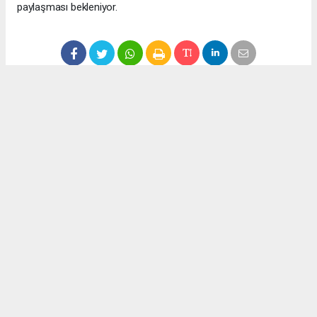
paylaşması bekleniyor.
Anadolu Ajansı (AA), İhlas Haber Ajansı (İHA), Demirören
Haber Ajansı (DHA) ve diğer ajanslar tarafından eklenen tüm
haberler, sitemizin editörlerinin müdahalesi olmadan ajans
kanallarından çekilmektedir. Bu haberlerde yer alan hukuki
muhataplar haberi geçen ajanslar olup sitemizin hiç bir
editörü sorumlu tutulamaz...
Okuyucu Yorumları
(0)
Gönder