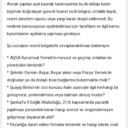
Ancak yapılan açık kaynak taramasında bu iki iddiayı kesin
biçimde doğrulayan güncel ticaret sicili belgesi, ortaklık kaydı,
resmî denetim raporu veya yargı kararı tespit edilemedi. Bu
nedenle kamuoyunun aydınlatılması için tarafların ve ilgili kamu
kurumlarının açıklama yapması gerekiyor.
Şu soruların resmî belgelerle cevaplandırılması bekleniyor:
* AŞSA Kurumsal Yemek’in mevcut ve geçmiş ortakları ile
yöneticileri kimlerdir?
* Şirketin Osman Avşar, Avşar ailesi veya Florya Yemek ile
doğrudan ya da dolaylı ticari bağlantısı bulunmakta mıdır?
* Şuayıp Birinci’nin söz konusu ihale süreciyle ilgili herhangi bir
görüşmesi, yönlendirmesi veya talimatı olmuş mudur?
* Şanlıurfa İl Sağlık Müdürlüğü, 21/b kapsamında pazarlık
yapılması yönündeki kararı hangi somut ve öngörülemeyen
gelişmeye dayanarak aldı?
* Pazarlığa davet edilen firmalar kimlerdir ve hangi teknik, mali