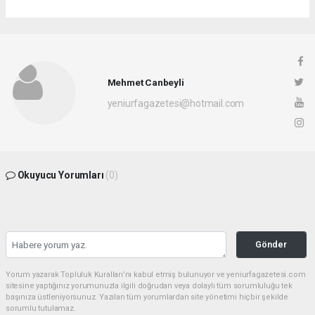
Mehmet Canbeyli
yeniurfagazetesi@hotmail.com
Okuyucu Yorumları
(0)
Gönder
Yorum yazarak Topluluk Kuralları’nı kabul etmiş bulunuyor ve yeniurfagazetesi.com
sitesine yaptığınız yorumunuzla ilgili doğrudan veya dolaylı tüm sorumluluğu tek
başınıza üstleniyorsunuz. Yazılan tüm yorumlardan site yönetimi hiçbir şekilde
sorumlu tutulamaz.