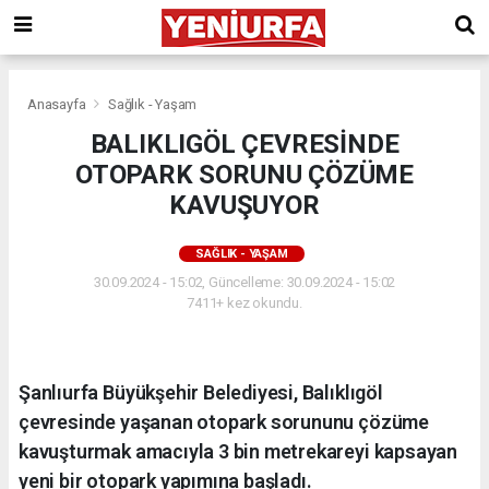
Anasayfa
Sağlık - Yaşam
BALIKLIGÖL ÇEVRESİNDE
OTOPARK SORUNU ÇÖZÜME
KAVUŞUYOR
SAĞLIK - YAŞAM
30.09.2024 - 15:02, Güncelleme: 30.09.2024 - 15:02
7411+ kez okundu.
Şanlıurfa Büyükşehir Belediyesi, Balıklıgöl
çevresinde yaşanan otopark sorununu çözüme
kavuşturmak amacıyla 3 bin metrekareyi kapsayan
yeni bir otopark yapımına başladı.