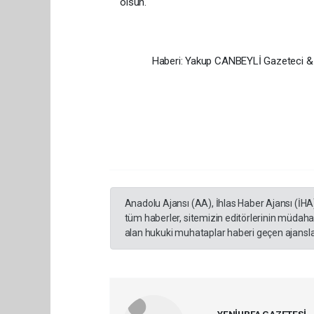
olsun.
Haberi: Yakup CANBEYLİ Gazeteci & Spo
Anadolu Ajansı (AA), İhlas Haber Ajansı (İHA
tüm haberler, sitemizin editörlerinin müdaha
alan hukuki muhataplar haberi geçen ajanslar
YENİURFA GAZETESİ