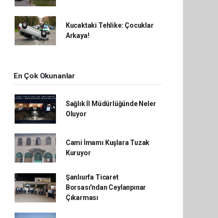
Kucaktaki Tehlike: Çocuklar
Arkaya!
En Çok Okunanlar
Sağlık İl Müdürlüğünde Neler
Oluyor
Cami İmamı Kuşlara Tuzak
Kuruyor
Şanlıurfa Ticaret
Borsası'ndan Ceylanpınar
Çıkarması