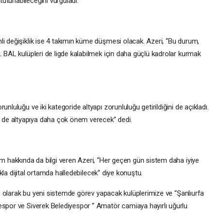
utunabileceğini vurguladı.
li değişiklik ise 4 takımın küme düşmesi olacak. Azeri, “Bu durum,
. BAL kulüpleri de ligde kalabilmek için daha güçlü kadrolar kurmak
nluluğu ve iki kategoride altyapı zorunluluğu getirildiğini de açıkladı.
de altyapıya daha çok önem verecek” dedi.
em hakkında da bilgi veren Azeri, “Her geçen gün sistem daha iyiye
lıkla dijital ortamda halledebilecek” diye konuştu.
rak bu yeni sistemde görev yapacak kulüplerimize ve “Şanlıurfa
espor ve Siverek Belediyespor ” Amatör camiaya hayırlı uğurlu