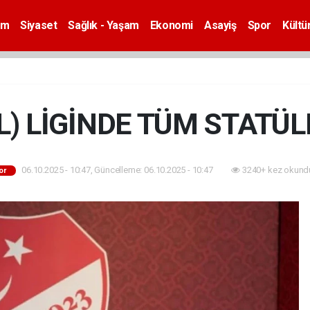
em
Siyaset
Sağlık - Yaşam
Ekonomi
Asayiş
Spor
Kültü
) LİGİNDE TÜM STATÜL
06.10.2025 - 10:47, Güncelleme: 06.10.2025 - 10:47
3240+ kez okund
or