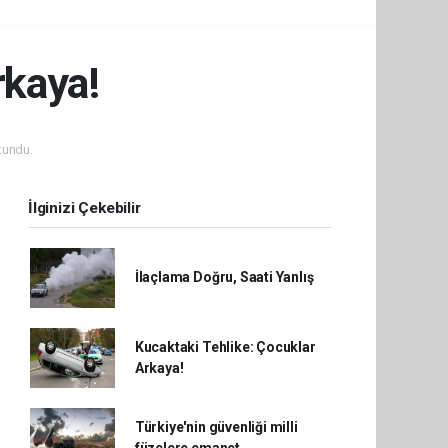
rkaya!
kundu.
İlginizi Çekebilir
İlaçlama Doğru, Saati Yanlış
Kucaktaki Tehlike: Çocuklar
Arkaya!
Türkiye'nin güvenliği milli
füzelere emanet