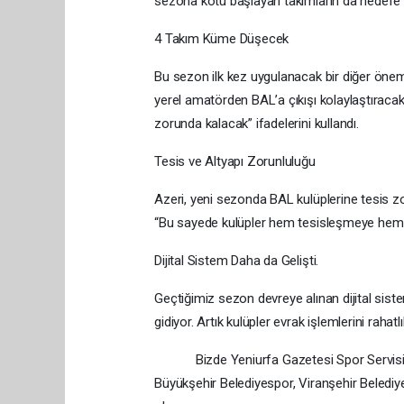
sezona kötü başlayan takımların da hedefe t
4 Takım Küme Düşecek
Bu sezon ilk kez uygulanacak bir diğer önem
yerel amatörden BAL’a çıkışı kolaylaştıracak
zorunda kalacak” ifadelerini kullandı.
Tesis ve Altyapı Zorunluluğu
Azeri, yeni sezonda BAL kulüplerine tesis zoru
“Bu sayede kulüpler hem tesisleşmeye hem 
Dijital Sistem Daha da Gelişti.
Geçtiğimiz sezon devreye alınan dijital sist
gidiyor. Artık kulüpler evrak işlemlerini rahat
Bizde Yeniurfa Gazetesi Spor Servisi ola
Büyükşehir Belediyespor, Viranşehir Belediy