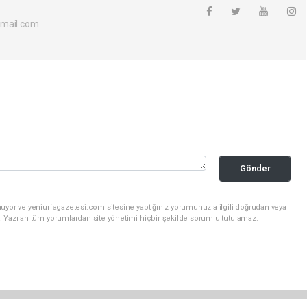
tmail.com
Gönder
uyor ve yeniurfagazetesi.com sitesine yaptığınız yorumunuzla ilgili doğrudan veya
. Yazılan tüm yorumlardan site yönetimi hiçbir şekilde sorumlu tutulamaz.