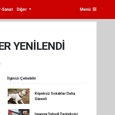
r-Sanat
Diğer
Menü
ER YENİLENDİ
u.
İlginizi Çekebilir
Köpeksiz Sokaklar Daha
Güvenli
İspanya Yahudi Destekçisi