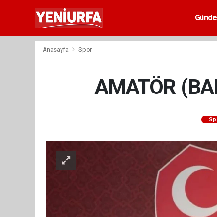
Günd
Anasayfa
Spor
AMATÖR (BAL
Sp