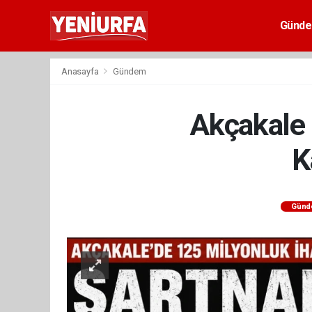
Günd
Anasayfa
Gündem
Akçakale 
K
Günd