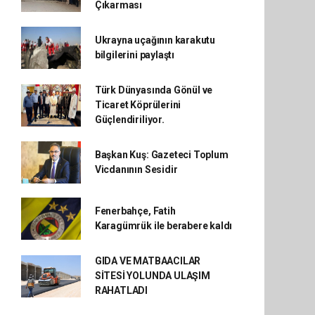
Çıkarması
Ukrayna uçağının karakutu
bilgilerini paylaştı
Türk Dünyasında Gönül ve
Ticaret Köprülerini
Güçlendiriliyor.
Başkan Kuş: Gazeteci Toplum
Vicdanının Sesidir
Fenerbahçe, Fatih
Karagümrük ile berabere kaldı
GIDA VE MATBAACILAR
SİTESİ YOLUNDA ULAŞIM
RAHATLADI