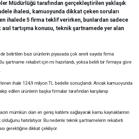
ler Müdürlüğü tarafından gerçekleştirilen yaklaşık
adele ihalesi, kamuoyunda dikkat çeken soruları
len ihalede 5 firma teklif verirken, bunlardan sadece
ak asıl tartışma konusu, teknik şartnamede yer alan
e belirtilen bazı ürünlerin piyasada çok sınırlı sayıda firma
"Bu şartname rekabet için mi hazırlandı, yoksa belirli bir firmaya göre
.
lirlenen ihale 124,9 milyon TL bedelle sonuçlandı. Ancak kamuoyunda
lep edilen ürünlerin başka firmalar tarafından karşılanıp
macın mümkün olan en geniş katılımı sağlayarak kamu kaynaklarının
k olduğunu hatırlatıyor. Bu nedenle teknik şartnamelerin rekabeti
sı gerektiğine dikkat çekiliyor.