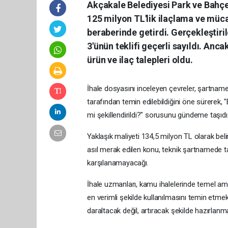
Akçakale Belediyesi Park ve Bahçe
125 milyon TL'lik ilaçlama ve müc
beraberinde getirdi. Gerçekleştiri
3'ünün teklifi geçerli sayıldı. Anc
ürün ve ilaç talepleri oldu.
İhale dosyasını inceleyen çevreler, şartnamed
tarafından temin edilebildiğini öne sürerek, 
mi şekillendirildi?" sorusunu gündeme taşıdı
Yaklaşık maliyeti 134,5 milyon TL olarak be
asıl merak edilen konu, teknik şartnamede ta
karşılanamayacağı.
İhale uzmanları, kamu ihalelerinde temel a
en verimli şekilde kullanılmasını temin etme
daraltacak değil, artıracak şekilde hazırlanma