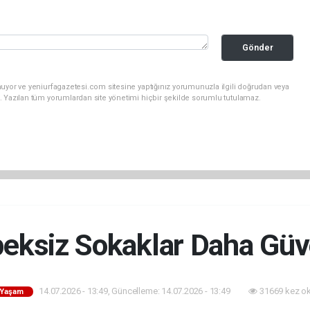
Gönder
uyor ve yeniurfagazetesi.com sitesine yaptığınız yorumunuzla ilgili doğrudan veya
. Yazılan tüm yorumlardan site yönetimi hiçbir şekilde sorumlu tutulamaz.
eksiz Sokaklar Daha Güv
14.07.2026 - 13:49, Güncelleme: 14.07.2026 - 13:49
31669 kez o
- Yaşam