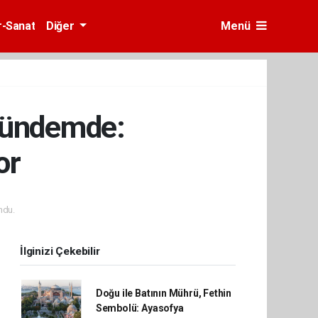
r-Sanat
Diğer
Menü
 Gündemde:
or
ndu.
İlginizi Çekebilir
Doğu ile Batının Mührü, Fethin
Sembolü: Ayasofya