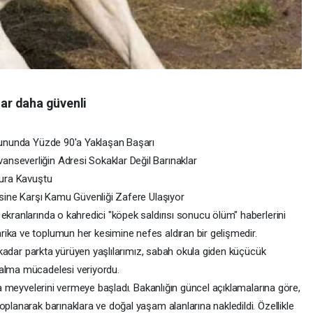
ar daha güvenli
orununda Yüzde 90'a Yaklaşan Başarı
nseverliğin Adresi Sokaklar Değil Barınaklar
zura Kavuştu
isine Karşı Kamu Güvenliği Zafere Ulaşıyor
ekranlarında o kahredici "köpek saldırısı sonucu ölüm" haberlerini
ika ve toplumun her kesimine nefes aldıran bir gelişmedir.
ne kadar parkta yürüyen yaşlılarımız, sabah okula giden küçücük
kalma mücadelesi veriyordu.
şma meyvelerini vermeye başladı. Bakanlığın güncel açıklamalarına göre,
oplanarak barınaklara ve doğal yaşam alanlarına nakledildi. Özellikle