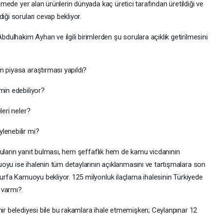
namede yer alan ürünlerin dünyada kaç üretici tarafından üretildiği ve
iği soruları cevap bekliyor.
lhakim Ayhan ve ilgili birimlerden şu sorulara açıklık getirilmesini
n piyasa araştırması yapıldı?
min edebiliyor?
leri neler?
lenebilir mi?
 soruların yanıt bulması, hem şeffaflık hem de kamu vicdanının
oyu ise ihalenin tüm detaylarının açıklanmasını ve tartışmalara son
ı urfa Kamuoyu bekliyor. 125 milyonluk ilaçlama ihalesinin Türkiyede
 varmı?.
hir belediyesi bile bu rakamlara ihale etmemişken; Ceylanpınar 12