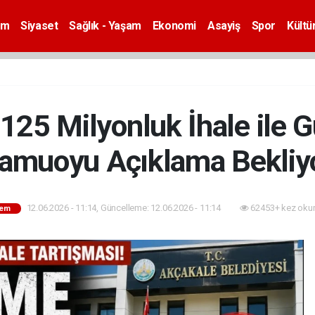
em
Siyaset
Sağlık - Yaşam
Ekonomi
Asayiş
Spor
Kültü
125 Milyonluk İhale ile
amuoyu Açıklama Bekliy
12.06.2026 - 11:14, Güncelleme: 12.06.2026 - 11:14
62453+ kez oku
em