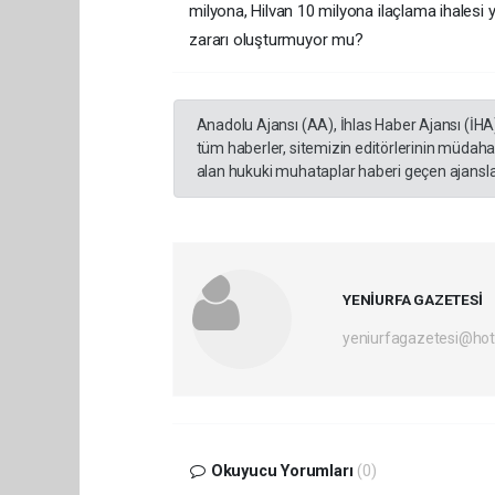
milyona, Hilvan 10 milyona ilaçlama ihalesi 
zararı oluşturmuyor mu?
Anadolu Ajansı (AA), İhlas Haber Ajansı (İHA
tüm haberler, sitemizin editörlerinin müdaha
alan hukuki muhataplar haberi geçen ajanslar
YENİURFA GAZETESİ
yeniurfagazetesi@ho
Okuyucu Yorumları
(0)