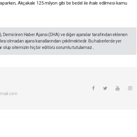
yaparken, Akçakale 125 milyon gibi bir bedel ile ihale edilmesi kamu
), Demirören Haber Ajansı (DHA) ve diğer ajanslar tarafından eklenen
lesi olmadan ajans kanallarından çekilmektedir. Bu haberlerde yer
 olup sitemizin hiç bir editörü sorumlu tutulamaz...
tmail.com