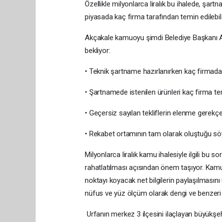
Özellikle milyonlarca liralık bu ihalede, şart
piyasada kaç firma tarafından temin edilebild
Akçakale kamuoyu şimdi Belediye Başkanı Abdu
bekliyor:
• Teknik şartname hazırlanırken kaç firmada
• Şartnamede istenilen ürünleri kaç firma te
• Geçersiz sayılan tekliflerin elenme gerekçe
• Rekabet ortamının tam olarak oluştuğu söy
Milyonlarca liralık kamu ihalesiyle ilgili bu
rahatlatılması açısından önem taşıyor. Kamu
noktayı koyacak net bilgilerin paylaşılmasın
nüfus ve yüz ölçüm olarak dengi ve benzeri
Urfanın merkez 3 ilçesini ilaçlayan büyükşe