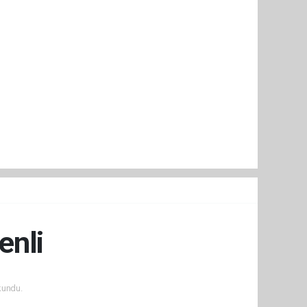
enli
kundu.