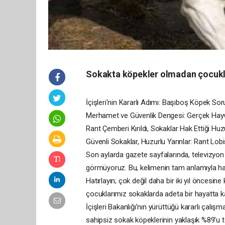
Sokakta köpekler olmadan çocukl
İçişleri'nin Kararlı Adımı: Başıboş Köpek S
Merhamet ve Güvenlik Dengesi: Gerçek Hayva
Rant Çemberi Kırıldı, Sokaklar Hak Ettiği Hu
Güvenli Sokaklar, Huzurlu Yarınlar: Rant Lob
Son aylarda gazete sayfalarında, televizyon 
görmüyoruz. Bu, kelimenin tam anlamıyla har
Hatırlayın; çok değil daha bir iki yıl öncesi
çocuklarımız sokaklarda adeta bir hayatta 
İçişleri Bakanlığı’nın yürüttüğü kararlı çalı
sahipsiz sokak köpeklerinin yaklaşık %89’u t