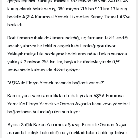
gerçekleştirildi. Yaklaşık maliyeti 382 milyon 985 bin 249 lira 46
kuruş olarak belirlenen iş, 380 milyon 716 bin 911 lira 13 kuruş
bedelle AŞSA Kurumsal Yemek Hizmetleri Sanayi Ticaret AŞ’ye
bırakıldı.
Dört firmanın ihale dokümanı indirdiği, üç firmanın teklif verdiği
ancak yalnızca bir teklifin geçerli kabul edildiği görülüyor.
Yaklaşık maliyet ile sözleşme bedeli arasındaki farkın yalnızca
yaklaşık 2 milyon 268 bin lira, başka bir ifadeyle yüzde 0,59
seviyesinde kalması da dikkat çekiyor.
“AŞSA ile Florya Yemek arasında bağlantı var mı?”
Kamuoyuna yansıyan iddialarda, ihaleyi alan AŞSA Kurumsal
Yemek’in Florya Yemek ve Osman Avşar’la ticari veya yönetsel
bağlantısının bulunduğu ileri sürülüyor.
Ayrıca Sağlık Bakan Yardımcısı Şuayıp Birinci ile Osman Avşar
arasında bir ilişki bulunduğuna yönelik iddialar da dile getiriliyor.