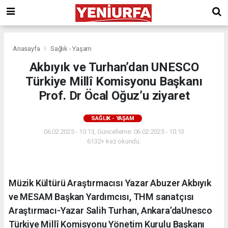
Anasayfa
Sağlık - Yaşam
Akbıyık ve Turhan’dan UNESCO
Türkiye Millî Komisyonu Başkanı
Prof. Dr Öcal Oğuz’u ziyaret
SAĞLIK - YAŞAM
06.02.2025 - 10:13, Güncelleme: 06.02.2025 - 10:13
6132+ kez okundu.
Müzik Kültürü Araştırmacısı Yazar Abuzer Akbıyık
ve MESAM Başkan Yardımcısı, THM sanatçısı
Araştırmacı-Yazar Salih Turhan, Ankara’daUnesco
Türkiye Millî Komisyonu Yönetim Kurulu Başkanı