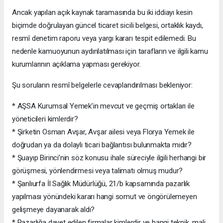
Ancak yapılan açık kaynak taramasında bu iki iddiayı kesin
biçimde doğrulayan güncel ticaret sicili belgesi, ortaklık kaydı,
resmî denetim raporu veya yargı kararı tespit edilemedi. Bu
nedenle kamuoyunun aydınlatılması için tarafların ve ilgili kamu
kurumlarının açıklama yapması gerekiyor.
Şu soruların resmî belgelerle cevaplandırılması bekleniyor:
* AŞSA Kurumsal Yemek’in mevcut ve geçmiş ortakları ile
yöneticileri kimlerdir?
* Şirketin Osman Avşar, Avşar ailesi veya Florya Yemek ile
doğrudan ya da dolaylı ticari bağlantısı bulunmakta mıdır?
* Şuayıp Birinci’nin söz konusu ihale süreciyle ilgili herhangi bir
görüşmesi, yönlendirmesi veya talimatı olmuş mudur?
* Şanlıurfa İl Sağlık Müdürlüğü, 21/b kapsamında pazarlık
yapılması yönündeki kararı hangi somut ve öngörülemeyen
gelişmeye dayanarak aldı?
* Pazarlığa davet edilen firmalar kimlerdir ve hangi teknik, mali