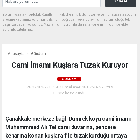
Gönder
Yorum yazarak Topluluk Kuralları’nı kabul etmiş bulunuyor ve yeniurfagazetesi.com
sitesine yaptığınız yorumunuzla ilgili doğrudan veya dolaylı tüm sorumluluğu tek
başınıza üstleniyorsunuz. Yazılan tüm yorumlardan site yönetimi hiçbir şekilde
sorumlu tutulamaz.
Anasayfa
Gündem
Cami İmamı Kuşlara Tuzak Kuruyor
GÜNDEM
28.07.2026 - 11:14, Güncelleme: 28.07.2026 - 12:09
31922 kez okundu.
Çanakkale merkeze bağlı Dümrek köyü cami imamı
Muhammmed Ali Tel cami duvarına, pencere
kenarına konan kuşlara file tuzak kurduğu ortaya