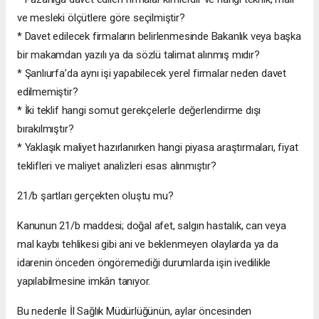
ve mesleki ölçütlere göre seçilmiştir?
* Davet edilecek firmaların belirlenmesinde Bakanlık veya başka
bir makamdan yazılı ya da sözlü talimat alınmış mıdır?
* Şanlıurfa’da aynı işi yapabilecek yerel firmalar neden davet
edilmemiştir?
* İki teklif hangi somut gerekçelerle değerlendirme dışı
bırakılmıştır?
* Yaklaşık maliyet hazırlanırken hangi piyasa araştırmaları, fiyat
teklifleri ve maliyet analizleri esas alınmıştır?
21/b şartları gerçekten oluştu mu?
Kanunun 21/b maddesi; doğal afet, salgın hastalık, can veya
mal kaybı tehlikesi gibi ani ve beklenmeyen olaylarda ya da
idarenin önceden öngöremediği durumlarda işin ivedilikle
yapılabilmesine imkân tanıyor.
Bu nedenle İl Sağlık Müdürlüğünün, aylar öncesinden