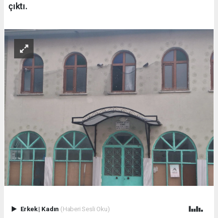
çıktı.
Erkek
|
Kadın
(Haberi Sesli Oku)