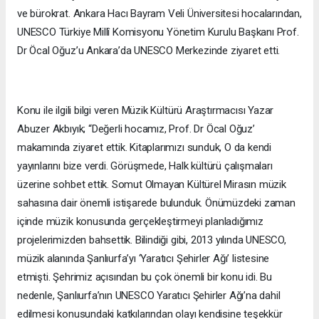
ve bürokrat. Ankara Hacı Bayram Veli Üniversitesi hocalarından,
UNESCO Türkiye Millî Komisyonu Yönetim Kurulu Başkanı Prof.
Dr Öcal Oğuz’u Ankara’da UNESCO Merkezinde ziyaret etti.
Konu ile ilgili bilgi veren Müzik Kültürü Araştırmacısı Yazar
Abuzer Akbıyık; “Değerli hocamız, Prof. Dr Öcal Oğuz’
makamında ziyaret ettik. Kitaplarımızı sunduk, O da kendi
yayınlarını bize verdi. Görüşmede, Halk kültürü çalışmaları
üzerine sohbet ettik. Somut Olmayan Kültürel Mirasın müzik
sahasına dair önemli istişarede bulunduk. Önümüzdeki zaman
içinde müzik konusunda gerçekleştirmeyi planladığımız
projelerimizden bahsettik. Bilindiği gibi, 2013 yılında UNESCO,
müzik alanında Şanlıurfa’yı ‘Yaratıcı Şehirler Ağı’ listesine
etmişti. Şehrimiz açısından bu çok önemli bir konu idi. Bu
nedenle, Şanlıurfa’nın UNESCO Yaratıcı Şehirler Ağı’na dahil
edilmesi konusundaki katkılarından olayı kendisine teşekkür