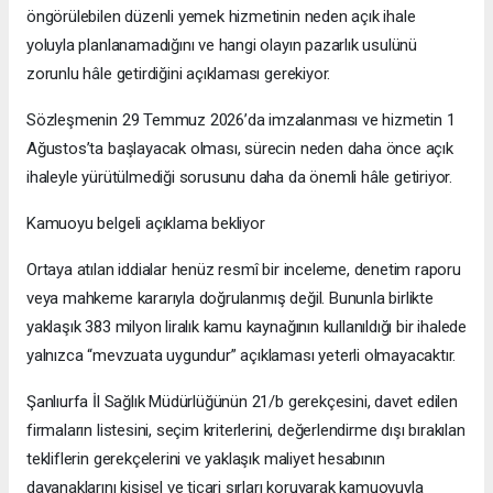
öngörülebilen düzenli yemek hizmetinin neden açık ihale
yoluyla planlanamadığını ve hangi olayın pazarlık usulünü
zorunlu hâle getirdiğini açıklaması gerekiyor.
Sözleşmenin 29 Temmuz 2026’da imzalanması ve hizmetin 1
Ağustos’ta başlayacak olması, sürecin neden daha önce açık
ihaleyle yürütülmediği sorusunu daha da önemli hâle getiriyor.
Kamuoyu belgeli açıklama bekliyor
Ortaya atılan iddialar henüz resmî bir inceleme, denetim raporu
veya mahkeme kararıyla doğrulanmış değil. Bununla birlikte
yaklaşık 383 milyon liralık kamu kaynağının kullanıldığı bir ihalede
yalnızca “mevzuata uygundur” açıklaması yeterli olmayacaktır.
Şanlıurfa İl Sağlık Müdürlüğünün 21/b gerekçesini, davet edilen
firmaların listesini, seçim kriterlerini, değerlendirme dışı bırakılan
tekliflerin gerekçelerini ve yaklaşık maliyet hesabının
dayanaklarını kişisel ve ticari sırları koruyarak kamuoyuyla